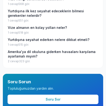
1
cevap
568
gör.
Yurtdışına ilk kez seyahat edeceklerin bilmesi
gerekenler nelerdir?
1
cevap
551
gör.
Vize almanın en kolay yolları neler?
1
cevap
518
gör.
Yurtdışına seyahat ederken nelere dikkat etmeli?
1
cevap
515
gör.
Amerika'ya dil okuluna giderken havaalanı karşılama
ayarlamalı mıyım?
2
cevap
323
gör.
Soru Sorun
Topluluğumuzdan yardım alın.
Soru Sor