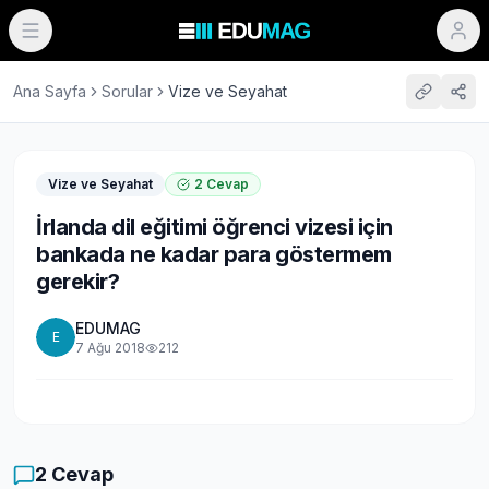
Ana Sayfa
Sorular
Vize ve Seyahat
Vize ve Seyahat
2
Cevap
İrlanda dil eğitimi öğrenci vizesi için
bankada ne kadar para göstermem
gerekir?
EDUMAG
E
7 Ağu 2018
212
2
Cevap