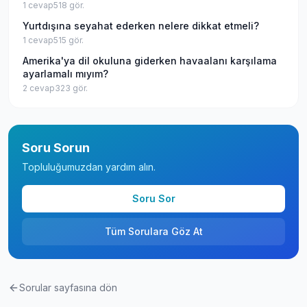
1
cevap
518
gör.
Yurtdışına seyahat ederken nelere dikkat etmeli?
1
cevap
515
gör.
Amerika'ya dil okuluna giderken havaalanı karşılama
ayarlamalı mıyım?
2
cevap
323
gör.
Soru Sorun
Topluluğumuzdan yardım alın.
Soru Sor
Tüm Sorulara Göz At
Sorular sayfasına dön