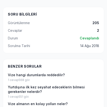
SORU BILGILERI
Görüntülenme
205
Cevaplar
2
Durum
Cevaplandı
Sorulma Tarihi
14 Ağu 2018
BENZER SORULAR
Vize hangi durumlarda reddedilir?
1
cevap
568
gör.
Yurtdışına ilk kez seyahat edeceklerin bilmesi
gerekenler nelerdir?
1
cevap
551
gör.
Vize almanın en kolay yolları neler?