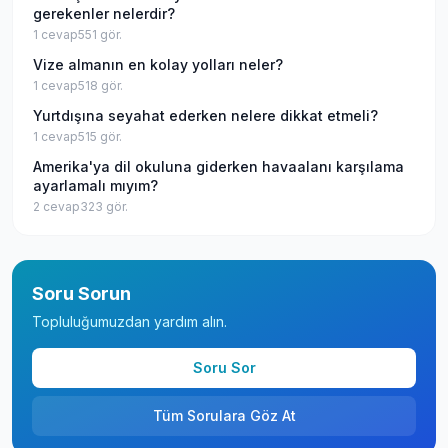
gerekenler nelerdir?
1
cevap
551
gör.
Vize almanın en kolay yolları neler?
1
cevap
518
gör.
Yurtdışına seyahat ederken nelere dikkat etmeli?
1
cevap
515
gör.
Amerika'ya dil okuluna giderken havaalanı karşılama
ayarlamalı mıyım?
2
cevap
323
gör.
Soru Sorun
Topluluğumuzdan yardım alın.
Soru Sor
Tüm Sorulara Göz At