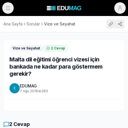
Ana Sayfa
Sorular
Vize ve Seyahat
Vize ve Seyahat
2
Cevap
Malta dil eğitimi öğrenci vizesi için
bankada ne kadar para göstermem
gerekir?
EDUMAG
E
7 Ağu 2018
283
2
Cevap