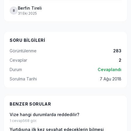
Berfin Tireli
B
31 Eki 2025
SORU BILGILERI
Görüntülenme
283
Cevaplar
2
Durum
Cevaplandı
Sorulma Tarihi
7 Ağu 2018
BENZER SORULAR
Vize hangi durumlarda reddedilir?
1
cevap
568
gör.
Yurtdışına ilk kez seyahat edeceklerin bilmesi