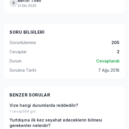
Berfin Tireli
B
31 Eki 2025
SORU BILGILERI
Görüntülenme
205
Cevaplar
2
Durum
Cevaplandı
Sorulma Tarihi
7 Ağu 2018
BENZER SORULAR
Vize hangi durumlarda reddedilir?
1
cevap
568
gör.
Yurtdışına ilk kez seyahat edeceklerin bilmesi
gerekenler nelerdir?