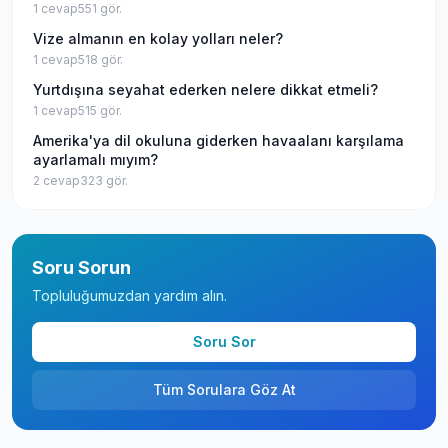
1
cevap
551
gör.
Vize almanın en kolay yolları neler?
1
cevap
518
gör.
Yurtdışına seyahat ederken nelere dikkat etmeli?
1
cevap
515
gör.
Amerika'ya dil okuluna giderken havaalanı karşılama
ayarlamalı mıyım?
2
cevap
323
gör.
Soru Sorun
Topluluğumuzdan yardım alın.
Soru Sor
Tüm Sorulara Göz At