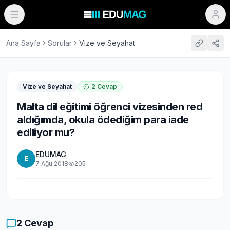
Ana Sayfa
Sorular
Vize ve Seyahat
Vize ve Seyahat
2
Cevap
Malta dil eğitimi öğrenci vizesinden red
aldığımda, okula ödediğim para iade
ediliyor mu?
EDUMAG
E
7 Ağu 2018
205
2
Cevap