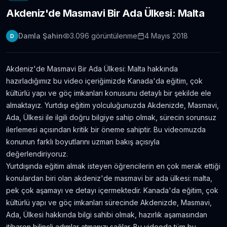
Akdeniz'de Masmavi Bir Ada Ülkesi: Malta
Londra Erasmus Stajı Hikayem ve Tavsiyelerim
11.304
gör.
9 yıldan fazla önce
Damla Şahin
3.096
görüntülenme
4 Mayıs 2018
D
Yabancı Dil Öğrenmek için En İyi 5 Uygulama |
Evde Dil Öğren
Akdeniz'de Masmavi Bir Ada Ülkesi: Malta hakkında
11.086
gör.
8 yıldan fazla önce
hazırladığımız bu video içeriğimizde Kanada'da eğitim, çok
kültürlü yapı ve göç imkanları konusunu detaylı bir şekilde ele
İngilizce Öğrenmek için 30 Youtube Kanalı
almaktayız. Yurtdışı eğitim yolculuğunuzda Akdenizde, Masmavi,
6.434
gör.
7 yıldan fazla önce
Ada, Ülkesi ile ilgili doğru bilgiye sahip olmak, sürecin sorunsuz
ilerlemesi açısından kritik bir öneme sahiptir. Bu videomuzda
konunun farklı boyutlarını uzman bakış açısıyla
Avustralya’da Çekilmiş 7 Efsane Film
değerlendiriyoruz.
6.403
gör.
neredeyse 11 yıl önce
Yurtdışında eğitim almak isteyen öğrencilerin en çok merak ettiği
konulardan biri olan akdeniz'de masmavi bir ada ülkesi: malta,
pek çok aşamayı ve detayı içermektedir. Kanada'da eğitim, çok
Film ve Dizi İzleyerek İngilizce Öğrenmek
İsteyenlere Tavsiyeler
kültürlü yapı ve göç imkanları sürecinde Akdenizde, Masmavi,
5.815
gör.
7 yıldan fazla önce
Ada, Ülkesi hakkında bilgi sahibi olmak, hazırlık aşamasından
itibaren bilinçli adımlar atmanızı sağlar. Bu videoda tüm bu