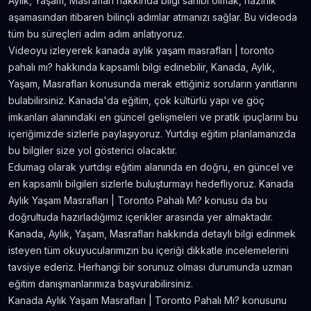
Aylık, Yaşam, Masrafları hakkında bilgi sahibi olmak, hazırlık
Amerika'da Teknoloji Alışverişi ve Elektronik
aşamasından itibaren bilinçli adımlar atmanızı sağlar. Bu videoda
Eşya Fiyatları
tüm bu süreçleri adım adım anlatıyoruz.
5.636
gör.
neredeyse 9 yıl önce
Videoyu izleyerek kanada aylık yaşam masrafları | toronto
pahalı mı? hakkında kapsamlı bilgi edinebilir, Kanada, Aylık,
Kanada’da İyi Para Kazandıran 10 İş
Yaşam, Masrafları konusunda merak ettiğiniz soruların yanıtlarını
5.381
gör.
yaklaşık 8 yıl önce
bulabilirsiniz. Kanada'da eğitim, çok kültürlü yapı ve göç
imkanları alanındaki en güncel gelişmeleri ve pratik ipuçlarını bu
içeriğimizde sizlerle paylaşıyoruz. Yurtdışı eğitim planlamanızda
Dil Öğrenmeye Nereden Başlamalı?
bu bilgiler size yol gösterici olacaktır.
4.815
gör.
neredeyse 8 yıl önce
Edumag olarak yurtdışı eğitim alanında en doğru, en güncel ve
en kapsamlı bilgileri sizlerle buluşturmayı hedefliyoruz. Kanada
İngilizce Öğrenmek için 5 Yabancı Dizi Önerisi
Aylık Yaşam Masrafları | Toronto Pahalı Mı? konusu da bu
4.732
gör.
6 yıldan fazla önce
doğrultuda hazırladığımız içerikler arasında yer almaktadır.
Kanada, Aylık, Yaşam, Masrafları hakkında detaylı bilgi edinmek
isteyen tüm okuyucularımızın bu içeriği dikkatle incelemelerini
tavsiye ederiz. Herhangi bir sorunuz olması durumunda uzman
eğitim danışmanlarımıza başvurabilirsiniz.
Kanada Aylık Yaşam Masrafları | Toronto Pahalı Mı? konusunu