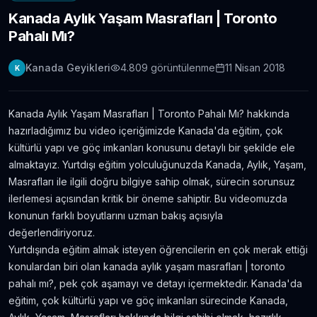
Kanada Aylık Yaşam Masrafları | Toronto
Londra Erasmus Stajı Hikayem ve Tavsiyelerim
Pahalı Mı?
11.304
gör.
9 yıldan fazla önce
Kanada Geyikleri
4.809
görüntülenme
11 Nisan 2018
K
Yabancı Dil Öğrenmek için En İyi 5 Uygulama |
Evde Dil Öğren
11.086
gör.
8 yıldan fazla önce
Kanada Aylık Yaşam Masrafları | Toronto Pahalı Mı? hakkında
hazırladığımız bu video içeriğimizde Kanada'da eğitim, çok
İngilizce Öğrenmek için 30 Youtube Kanalı
kültürlü yapı ve göç imkanları konusunu detaylı bir şekilde ele
6.434
gör.
7 yıldan fazla önce
almaktayız. Yurtdışı eğitim yolculuğunuzda Kanada, Aylık, Yaşam,
Masrafları ile ilgili doğru bilgiye sahip olmak, sürecin sorunsuz
ilerlemesi açısından kritik bir öneme sahiptir. Bu videomuzda
Avustralya’da Çekilmiş 7 Efsane Film
konunun farklı boyutlarını uzman bakış açısıyla
6.403
gör.
neredeyse 11 yıl önce
değerlendiriyoruz.
Yurtdışında eğitim almak isteyen öğrencilerin en çok merak ettiği
konulardan biri olan kanada aylık yaşam masrafları | toronto
Film ve Dizi İzleyerek İngilizce Öğrenmek
İsteyenlere Tavsiyeler
pahalı mı?, pek çok aşamayı ve detayı içermektedir. Kanada'da
5.815
gör.
7 yıldan fazla önce
eğitim, çok kültürlü yapı ve göç imkanları sürecinde Kanada,