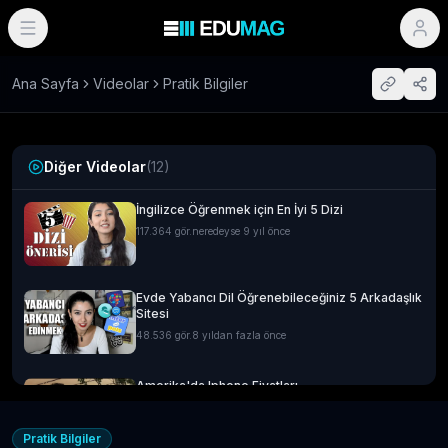
Ana Sayfa
Videolar
Pratik Bilgiler
Diğer Videolar
(
12
)
İngilizce Öğrenmek için En İyi 5 Dizi
117.364
gör.
neredeyse 9 yıl önce
Evde Yabancı Dil Öğrenebileceğiniz 5 Arkadaşlık
Sitesi
48.536
gör.
8 yıldan fazla önce
Amerika'da Iphone Fiyatları
14.592
gör.
neredeyse 9 yıl önce
Pratik Bilgiler