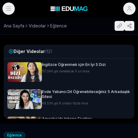
Ana Sayfa
Videolar
Eğlence
Diğer Videolar
(
12
)
İngilizce Öğrenmek için En İyi 5 Dizi
117.364
gör.
neredeyse 9 yıl önce
Evde Yabancı Dil Öğrenebileceğiniz 5 Arkadaşlık
Sitesi
48.536
gör.
8 yıldan fazla önce
Amerika'da Iphone Fiyatları
14.592
gör.
neredeyse 9 yıl önce
Eğlence