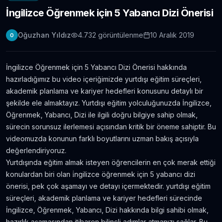
İngilizce Öğrenmek için 5 Yabancı Dizi Önerisi
Londra Erasmus Stajı Hikayem ve Tavsiyelerim
11.304
gör.
9 yıldan fazla önce
Oğuzhan Yıldız
4.732
görüntülenme
10 Aralık 2019
O
Yabancı Dil Öğrenmek için En İyi 5 Uygulama |
Evde Dil Öğren
İngilizce Öğrenmek için 5 Yabancı Dizi Önerisi hakkında
11.086
gör.
8 yıldan fazla önce
hazırladığımız bu video içeriğimizde yurtdışı eğitim süreçleri,
akademik planlama ve kariyer hedefleri konusunu detaylı bir
İngilizce Öğrenmek için 30 Youtube Kanalı
şekilde ele almaktayız. Yurtdışı eğitim yolculuğunuzda İngilizce,
6.434
gör.
7 yıldan fazla önce
Öğrenmek, Yabancı, Dizi ile ilgili doğru bilgiye sahip olmak,
sürecin sorunsuz ilerlemesi açısından kritik bir öneme sahiptir. Bu
videomuzda konunun farklı boyutlarını uzman bakış açısıyla
Avustralya’da Çekilmiş 7 Efsane Film
değerlendiriyoruz.
6.403
gör.
neredeyse 11 yıl önce
Yurtdışında eğitim almak isteyen öğrencilerin en çok merak ettiği
konulardan biri olan i̇ngilizce öğrenmek için 5 yabancı dizi
önerisi, pek çok aşamayı ve detayı içermektedir. yurtdışı eğitim
Film ve Dizi İzleyerek İngilizce Öğrenmek
İsteyenlere Tavsiyeler
süreçleri, akademik planlama ve kariyer hedefleri sürecinde
5.815
gör.
7 yıldan fazla önce
İngilizce, Öğrenmek, Yabancı, Dizi hakkında bilgi sahibi olmak,
hazırlık aşamasından itibaren bilinçli adımlar atmanızı sağlar. Bu