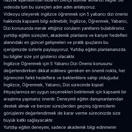
Amerika'da Teknoloji Alışverişi ve Elektronik
videoda tüm bu süreçleri adım adım anlatıyoruz.
Eşya Fiyatları
Videoyu izleyerek i̇ngilizce öğrenmek için 5 yabancı dizi önerisi
5.636
gör.
neredeyse 9 yıl önce
hakkında kapsamlı bilgi edinebilir, İngilizce, Öğrenmek, Yabancı,
Dizi konusunda merak ettiğiniz soruların yanıtlarını bulabilirsiniz.
Kanada’da İyi Para Kazandıran 10 İş
yurtdışı eğitim süreçleri, akademik planlama ve kariyer hedefleri
5.381
gör.
yaklaşık 8 yıl önce
alanındaki en güncel gelişmeleri ve pratik ipuçlarını bu
içeriğimizde sizlerle paylaşıyoruz. Yurtdışı eğitim planlamanızda
bu bilgiler size yol gösterici olacaktır.
Dil Öğrenmeye Nereden Başlamalı?
İngilizce Öğrenmek için 5 Yabancı Dizi Önerisi konusunu
4.815
gör.
neredeyse 8 yıl önce
değerlendirirken dikkat edilmesi gereken en önemli nokta, her
öğrencinin farklı hedeflere ve beklentilere sahip olduğudur.
Kanada Aylık Yaşam Masrafları | Toronto Pahalı
İngilizce, Öğrenmek, Yabancı, Dizi sürecinde kişisel
Mı?
ihtiyaçlarınıza en uygun seçenekleri belirlemek için kapsamlı bir
4.809
gör.
8 yıldan fazla önce
araştırma yapmanız önerilir. Deneyimli eğitim danışmanlarından
destek almak ve benzer süreçlerden geçmiş öğrencilerin
görüşlerini değerlendirmek de karar verme sürecinizde size
büyük katkı sağlayacaktır.
Yurtdışı eğitim deneyimi, sadece akademik bilgi edinmenin