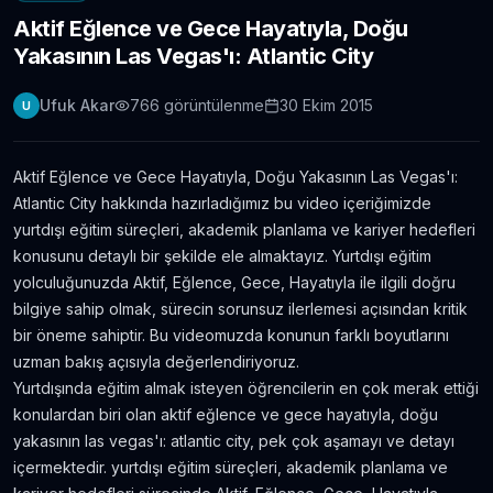
Aktif Eğlence ve Gece Hayatıyla, Doğu
Londra Erasmus Stajı Hikayem ve Tavsiyelerim
Yakasının Las Vegas'ı: Atlantic City
11.304
gör.
9 yıldan fazla önce
Ufuk Akar
766
görüntülenme
30 Ekim 2015
U
Yabancı Dil Öğrenmek için En İyi 5 Uygulama |
Evde Dil Öğren
11.086
gör.
8 yıldan fazla önce
Aktif Eğlence ve Gece Hayatıyla, Doğu Yakasının Las Vegas'ı:
Atlantic City hakkında hazırladığımız bu video içeriğimizde
İngilizce Öğrenmek için 30 Youtube Kanalı
yurtdışı eğitim süreçleri, akademik planlama ve kariyer hedefleri
6.434
gör.
7 yıldan fazla önce
konusunu detaylı bir şekilde ele almaktayız. Yurtdışı eğitim
yolculuğunuzda Aktif, Eğlence, Gece, Hayatıyla ile ilgili doğru
bilgiye sahip olmak, sürecin sorunsuz ilerlemesi açısından kritik
Avustralya’da Çekilmiş 7 Efsane Film
bir öneme sahiptir. Bu videomuzda konunun farklı boyutlarını
6.403
gör.
neredeyse 11 yıl önce
uzman bakış açısıyla değerlendiriyoruz.
Yurtdışında eğitim almak isteyen öğrencilerin en çok merak ettiği
konulardan biri olan aktif eğlence ve gece hayatıyla, doğu
Film ve Dizi İzleyerek İngilizce Öğrenmek
İsteyenlere Tavsiyeler
yakasının las vegas'ı: atlantic city, pek çok aşamayı ve detayı
5.815
gör.
7 yıldan fazla önce
içermektedir. yurtdışı eğitim süreçleri, akademik planlama ve