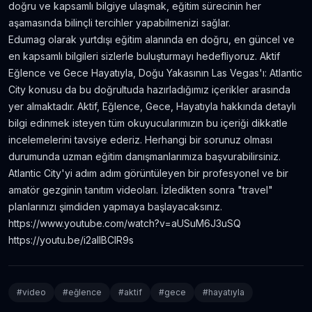
doğru ve kapsamlı bilgiye ulaşmak, eğitim sürecinin her
aşamasında bilinçli tercihler yapabilmenizi sağlar.
Edumag olarak yurtdışı eğitim alanında en doğru, en güncel ve
en kapsamlı bilgileri sizlerle buluşturmayı hedefliyoruz. Aktif
Eğlence ve Gece Hayatıyla, Doğu Yakasının Las Vegas'ı: Atlantic
City konusu da bu doğrultuda hazırladığımız içerikler arasında
yer almaktadır. Aktif, Eğlence, Gece, Hayatıyla hakkında detaylı
bilgi edinmek isteyen tüm okuyucularımızın bu içeriği dikkatle
incelemelerini tavsiye ederiz. Herhangi bir sorunuz olması
durumunda uzman eğitim danışmanlarımıza başvurabilirsiniz.
Atlantic City'yi adım adım görüntüleyen bir profesyonel ve bir
amatör gezginin tanıtım videoları. İzledikten sonra "travel"
planlarınızı şimdiden yapmaya başlayacaksınız.
https://www.youtube.com/watch?v=aUSuM6J3uSQ
https://youtu.be/i2aIlBClR9s
#
video
#
eğlence
#
aktif
#
gece
#
hayatıyla