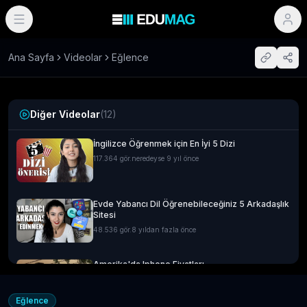
Ana Sayfa
Videolar
Eğlence
Diğer Videolar
(
12
)
İngilizce Öğrenmek için En İyi 5 Dizi
117.364
gör.
neredeyse 9 yıl önce
Evde Yabancı Dil Öğrenebileceğiniz 5 Arkadaşlık
Sitesi
48.536
gör.
8 yıldan fazla önce
Amerika'da Iphone Fiyatları
14.592
gör.
neredeyse 9 yıl önce
Eğlence