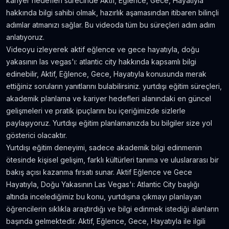
kariyer hedefleri sürecinde Aktif, Eğlence, Gece, Hayatıyla
Amerika'da Teknoloji Alışverişi ve Elektronik
hakkında bilgi sahibi olmak, hazırlık aşamasından itibaren bilinçli
Eşya Fiyatları
adımlar atmanızı sağlar. Bu videoda tüm bu süreçleri adım adım
5.636
gör.
neredeyse 9 yıl önce
anlatıyoruz.
Videoyu izleyerek aktif eğlence ve gece hayatıyla, doğu
Kanada’da İyi Para Kazandıran 10 İş
yakasının las vegas'ı: atlantic city hakkında kapsamlı bilgi
5.381
gör.
yaklaşık 8 yıl önce
edinebilir, Aktif, Eğlence, Gece, Hayatıyla konusunda merak
ettiğiniz soruların yanıtlarını bulabilirsiniz. yurtdışı eğitim süreçleri,
akademik planlama ve kariyer hedefleri alanındaki en güncel
Dil Öğrenmeye Nereden Başlamalı?
gelişmeleri ve pratik ipuçlarını bu içeriğimizde sizlerle
4.815
gör.
neredeyse 8 yıl önce
paylaşıyoruz. Yurtdışı eğitim planlamanızda bu bilgiler size yol
gösterici olacaktır.
Kanada Aylık Yaşam Masrafları | Toronto Pahalı
Yurtdışı eğitim deneyimi, sadece akademik bilgi edinmenin
Mı?
ötesinde kişisel gelişim, farklı kültürleri tanıma ve uluslararası bir
4.809
gör.
8 yıldan fazla önce
bakış açısı kazanma fırsatı sunar. Aktif Eğlence ve Gece
Hayatıyla, Doğu Yakasının Las Vegas'ı: Atlantic City başlığı
altında incelediğimiz bu konu, yurtdışına çıkmayı planlayan
öğrencilerin sıklıkla araştırdığı ve bilgi edinmek istediği alanların
başında gelmektedir. Aktif, Eğlence, Gece, Hayatıyla ile ilgili