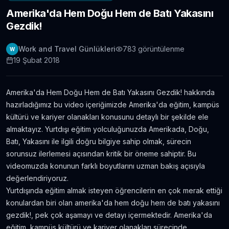
Amerika'da Hem Doğu Hem de Batı Yakasını
Londra Erasmus Stajı Hikayem ve Tavsiyelerim
Gezdik!
11.304
gör.
9 yıldan fazla önce
Work and Travel Günlükleri
783
görüntülenme
W
Yabancı Dil Öğrenmek için En İyi 5 Uygulama |
19 Şubat 2018
Evde Dil Öğren
11.086
gör.
8 yıldan fazla önce
Amerika'da Hem Doğu Hem de Batı Yakasını Gezdik! hakkında
İngilizce Öğrenmek için 30 Youtube Kanalı
hazırladığımız bu video içeriğimizde Amerika'da eğitim, kampüs
6.434
gör.
7 yıldan fazla önce
kültürü ve kariyer olanakları konusunu detaylı bir şekilde ele
almaktayız. Yurtdışı eğitim yolculuğunuzda Amerikada, Doğu,
Batı, Yakasını ile ilgili doğru bilgiye sahip olmak, sürecin
Avustralya’da Çekilmiş 7 Efsane Film
sorunsuz ilerlemesi açısından kritik bir öneme sahiptir. Bu
6.403
gör.
neredeyse 11 yıl önce
videomuzda konunun farklı boyutlarını uzman bakış açısıyla
değerlendiriyoruz.
Yurtdışında eğitim almak isteyen öğrencilerin en çok merak ettiği
Film ve Dizi İzleyerek İngilizce Öğrenmek
İsteyenlere Tavsiyeler
konulardan biri olan amerika'da hem doğu hem de batı yakasını
5.815
gör.
7 yıldan fazla önce
gezdik!, pek çok aşamayı ve detayı içermektedir. Amerika'da
eğitim, kampüs kültürü ve kariyer olanakları sürecinde