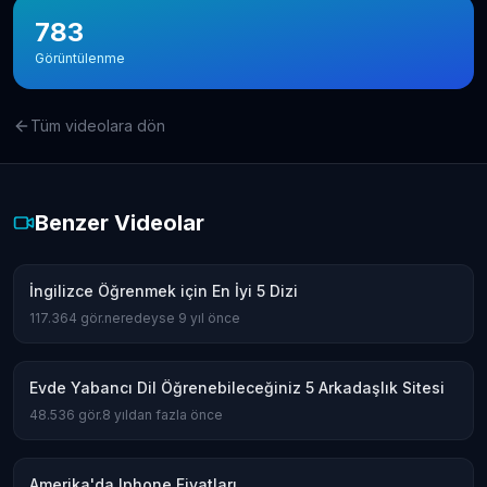
783
Görüntülenme
Tüm videolara dön
Benzer Videolar
İngilizce Öğrenmek için En İyi 5 Dizi
117.364
gör.
neredeyse 9 yıl önce
Evde Yabancı Dil Öğrenebileceğiniz 5 Arkadaşlık Sitesi
48.536
gör.
8 yıldan fazla önce
Amerika'da Iphone Fiyatları