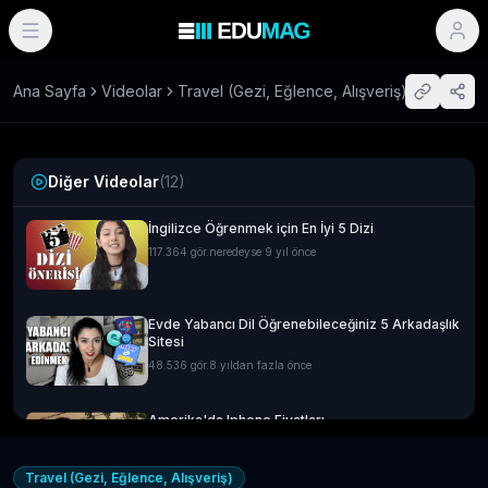
Ana Sayfa
Videolar
Travel (Gezi, Eğlence, Alışveriş)
Diğer Videolar
(
12
)
İngilizce Öğrenmek için En İyi 5 Dizi
117.364
gör.
neredeyse 9 yıl önce
Evde Yabancı Dil Öğrenebileceğiniz 5 Arkadaşlık
Sitesi
48.536
gör.
8 yıldan fazla önce
Amerika'da Iphone Fiyatları
14.592
gör.
neredeyse 9 yıl önce
Travel (Gezi, Eğlence, Alışveriş)