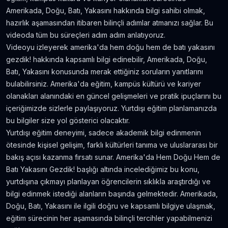
Amerika'da Teknoloji Alışverişi ve Elektronik
Amerikada, Doğu, Batı, Yakasını hakkında bilgi sahibi olmak,
Eşya Fiyatları
hazırlık aşamasından itibaren bilinçli adımlar atmanızı sağlar. Bu
5.636
gör.
neredeyse 9 yıl önce
videoda tüm bu süreçleri adım adım anlatıyoruz.
Videoyu izleyerek amerika'da hem doğu hem de batı yakasını
Kanada’da İyi Para Kazandıran 10 İş
gezdik! hakkında kapsamlı bilgi edinebilir, Amerikada, Doğu,
5.381
gör.
yaklaşık 8 yıl önce
Batı, Yakasını konusunda merak ettiğiniz soruların yanıtlarını
bulabilirsiniz. Amerika'da eğitim, kampüs kültürü ve kariyer
olanakları alanındaki en güncel gelişmeleri ve pratik ipuçlarını bu
Dil Öğrenmeye Nereden Başlamalı?
içeriğimizde sizlerle paylaşıyoruz. Yurtdışı eğitim planlamanızda
4.815
gör.
neredeyse 8 yıl önce
bu bilgiler size yol gösterici olacaktır.
Yurtdışı eğitim deneyimi, sadece akademik bilgi edinmenin
Kanada Aylık Yaşam Masrafları | Toronto Pahalı
ötesinde kişisel gelişim, farklı kültürleri tanıma ve uluslararası bir
Mı?
bakış açısı kazanma fırsatı sunar. Amerika'da Hem Doğu Hem de
4.809
gör.
8 yıldan fazla önce
Batı Yakasını Gezdik! başlığı altında incelediğimiz bu konu,
yurtdışına çıkmayı planlayan öğrencilerin sıklıkla araştırdığı ve
bilgi edinmek istediği alanların başında gelmektedir. Amerikada,
Doğu, Batı, Yakasını ile ilgili doğru ve kapsamlı bilgiye ulaşmak,
eğitim sürecinin her aşamasında bilinçli tercihler yapabilmenizi