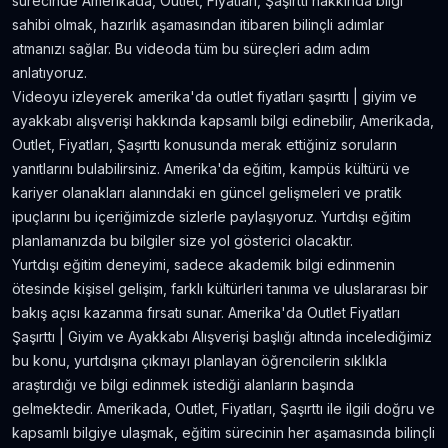
sürecinde Amerikada, Outlet, Fiyatları, Şaşırttı hakkında bilgi
Amerika'da Teknoloji Alışverişi ve Elektronik
sahibi olmak, hazırlık aşamasından itibaren bilinçli adımlar
Eşya Fiyatları
atmanızı sağlar. Bu videoda tüm bu süreçleri adım adım
5.636
gör.
neredeyse 9 yıl önce
anlatıyoruz.
Videoyu izleyerek amerika'da outlet fiyatları şaşırttı | giyim ve
Kanada’da İyi Para Kazandıran 10 İş
ayakkabı alışverişi hakkında kapsamlı bilgi edinebilir, Amerikada,
5.381
gör.
yaklaşık 8 yıl önce
Outlet, Fiyatları, Şaşırttı konusunda merak ettiğiniz soruların
yanıtlarını bulabilirsiniz. Amerika'da eğitim, kampüs kültürü ve
kariyer olanakları alanındaki en güncel gelişmeleri ve pratik
Dil Öğrenmeye Nereden Başlamalı?
ipuçlarını bu içeriğimizde sizlerle paylaşıyoruz. Yurtdışı eğitim
4.815
gör.
neredeyse 8 yıl önce
planlamanızda bu bilgiler size yol gösterici olacaktır.
Yurtdışı eğitim deneyimi, sadece akademik bilgi edinmenin
Kanada Aylık Yaşam Masrafları | Toronto Pahalı
ötesinde kişisel gelişim, farklı kültürleri tanıma ve uluslararası bir
Mı?
bakış açısı kazanma fırsatı sunar. Amerika'da Outlet Fiyatları
4.809
gör.
8 yıldan fazla önce
Şaşırttı | Giyim ve Ayakkabı Alışverişi başlığı altında incelediğimiz
bu konu, yurtdışına çıkmayı planlayan öğrencilerin sıklıkla
araştırdığı ve bilgi edinmek istediği alanların başında
gelmektedir. Amerikada, Outlet, Fiyatları, Şaşırttı ile ilgili doğru ve
kapsamlı bilgiye ulaşmak, eğitim sürecinin her aşamasında bilinçli