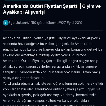
Amerika'da Outlet Fiyatları Şaşırttı | Giyim ve
Londra Erasmus Stajı Hikayem ve Tavsiyelerim
Ayakkabı Alışverişi
11.304
gör.
9 yıldan fazla önce
Ege Uçkan
1.150
görüntülenme
27 Eylül 2019
E
Yabancı Dil Öğrenmek için En İyi 5 Uygulama |
Evde Dil Öğren
11.086
gör.
8 yıldan fazla önce
Amerika'da Outlet Fiyatları Şaşırttı | Giyim ve Ayakkabı Alışverişi
hakkında hazırladığımız bu video içeriğimizde Amerika'da
İngilizce Öğrenmek için 30 Youtube Kanalı
eğitim, kampüs kültürü ve kariyer olanakları konusunu detaylı bir
6.434
gör.
7 yıldan fazla önce
şekilde ele almaktayız. Yurtdışı eğitim yolculuğunuzda
Amerikada, Outlet, Fiyatları, Şaşırttı ile ilgili doğru bilgiye sahip
olmak, sürecin sorunsuz ilerlemesi açısından kritik bir öneme
Avustralya’da Çekilmiş 7 Efsane Film
sahiptir. Bu videomuzda konunun farklı boyutlarını uzman bakış
6.403
gör.
neredeyse 11 yıl önce
açısıyla değerlendiriyoruz.
Yurtdışında eğitim almak isteyen öğrencilerin en çok merak ettiği
konulardan biri olan amerika'da outlet fiyatları şaşırttı | giyim ve
Film ve Dizi İzleyerek İngilizce Öğrenmek
İsteyenlere Tavsiyeler
ayakkabı alışverişi, pek çok aşamayı ve detayı içermektedir.
5.815
gör.
7 yıldan fazla önce
Amerika'da eğitim, kampüs kültürü ve kariyer olanakları