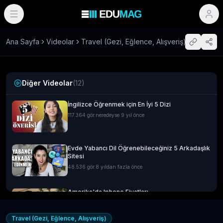
Ana Sayfa
Videolar
Travel (Gezi, Eğlence, Alışveriş)
Diğer Videolar
(
12
)
İngilizce Öğrenmek için En İyi 5 Dizi
117.364
gör.
neredeyse 9 yıl önce
Evde Yabancı Dil Öğrenebileceğiniz 5 Arkadaşlık
Sitesi
48.536
gör.
8 yıldan fazla önce
Amerika'da Iphone Fiyatları
14.592
gör.
neredeyse 9 yıl önce
Travel (Gezi, Eğlence, Alışveriş)