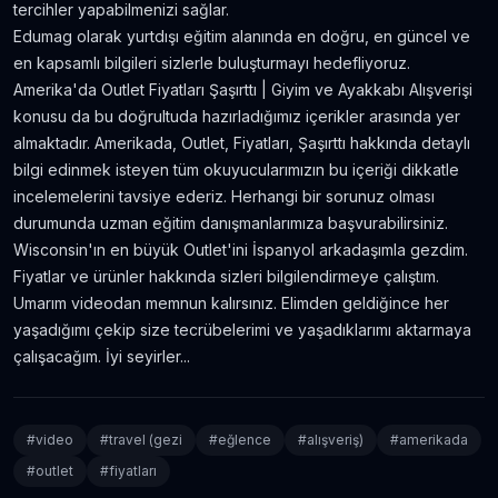
tercihler yapabilmenizi sağlar.
Edumag olarak yurtdışı eğitim alanında en doğru, en güncel ve
en kapsamlı bilgileri sizlerle buluşturmayı hedefliyoruz.
Amerika'da Outlet Fiyatları Şaşırttı | Giyim ve Ayakkabı Alışverişi
konusu da bu doğrultuda hazırladığımız içerikler arasında yer
almaktadır. Amerikada, Outlet, Fiyatları, Şaşırttı hakkında detaylı
bilgi edinmek isteyen tüm okuyucularımızın bu içeriği dikkatle
incelemelerini tavsiye ederiz. Herhangi bir sorunuz olması
durumunda uzman eğitim danışmanlarımıza başvurabilirsiniz.
Wisconsin'ın en büyük Outlet'ini İspanyol arkadaşımla gezdim.
Fiyatlar ve ürünler hakkında sizleri bilgilendirmeye çalıştım.
Umarım videodan memnun kalırsınız. Elimden geldiğince her
yaşadığımı çekip size tecrübelerimi ve yaşadıklarımı aktarmaya
çalışacağım. İyi seyirler...
#
video
#
travel (gezi
#
eğlence
#
alışveriş)
#
amerikada
#
outlet
#
fiyatları