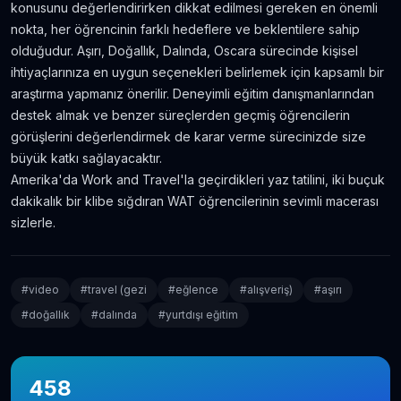
konusunu değerlendirirken dikkat edilmesi gereken en önemli
nokta, her öğrencinin farklı hedeflere ve beklentilere sahip
olduğudur. Aşırı, Doğallık, Dalında, Oscara sürecinde kişisel
ihtiyaçlarınıza en uygun seçenekleri belirlemek için kapsamlı bir
araştırma yapmanız önerilir. Deneyimli eğitim danışmanlarından
destek almak ve benzer süreçlerden geçmiş öğrencilerin
görüşlerini değerlendirmek de karar verme sürecinizde size
büyük katkı sağlayacaktır.
Amerika'da Work and Travel'la geçirdikleri yaz tatilini, iki buçuk
dakikalık bir klibe sığdıran WAT öğrencilerinin sevimli macerası
sizlerle.
#
video
#
travel (gezi
#
eğlence
#
alışveriş)
#
aşırı
#
doğallık
#
dalında
#
yurtdışı eğitim
458