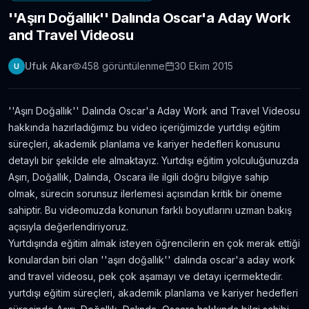
''Aşırı Doğallık'' Dalında Oscar'a Aday Work
Londra Erasmus Stajı Hikayem ve Tavsiyelerim
and Travel Videosu
11.304
gör.
9 yıldan fazla önce
Ufuk Akar
458
görüntülenme
30 Ekim 2015
U
Yabancı Dil Öğrenmek için En İyi 5 Uygulama |
Evde Dil Öğren
11.086
gör.
8 yıldan fazla önce
''Aşırı Doğallık'' Dalında Oscar'a Aday Work and Travel Videosu
hakkında hazırladığımız bu video içeriğimizde yurtdışı eğitim
İngilizce Öğrenmek için 30 Youtube Kanalı
süreçleri, akademik planlama ve kariyer hedefleri konusunu
6.434
gör.
7 yıldan fazla önce
detaylı bir şekilde ele almaktayız. Yurtdışı eğitim yolculuğunuzda
Aşırı, Doğallık, Dalında, Oscara ile ilgili doğru bilgiye sahip
olmak, sürecin sorunsuz ilerlemesi açısından kritik bir öneme
Avustralya’da Çekilmiş 7 Efsane Film
sahiptir. Bu videomuzda konunun farklı boyutlarını uzman bakış
6.403
gör.
neredeyse 11 yıl önce
açısıyla değerlendiriyoruz.
Yurtdışında eğitim almak isteyen öğrencilerin en çok merak ettiği
konulardan biri olan ''aşırı doğallık'' dalında oscar'a aday work
Film ve Dizi İzleyerek İngilizce Öğrenmek
İsteyenlere Tavsiyeler
and travel videosu, pek çok aşamayı ve detayı içermektedir.
5.815
gör.
7 yıldan fazla önce
yurtdışı eğitim süreçleri, akademik planlama ve kariyer hedefleri