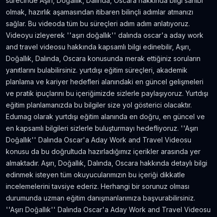
sürecinde Aşırı, Doğallık, Dalında, Oscara hakkında bilgi sahibi
Amerika'da Teknoloji Alışverişi ve Elektronik
olmak, hazırlık aşamasından itibaren bilinçli adımlar atmanızı
Eşya Fiyatları
sağlar. Bu videoda tüm bu süreçleri adım adım anlatıyoruz.
5.636
gör.
neredeyse 9 yıl önce
Videoyu izleyerek ''aşırı doğallık'' dalında oscar'a aday work
and travel videosu hakkında kapsamlı bilgi edinebilir, Aşırı,
Kanada’da İyi Para Kazandıran 10 İş
Doğallık, Dalında, Oscara konusunda merak ettiğiniz soruların
5.380
gör.
yaklaşık 8 yıl önce
yanıtlarını bulabilirsiniz. yurtdışı eğitim süreçleri, akademik
planlama ve kariyer hedefleri alanındaki en güncel gelişmeleri
ve pratik ipuçlarını bu içeriğimizde sizlerle paylaşıyoruz. Yurtdışı
Dil Öğrenmeye Nereden Başlamalı?
eğitim planlamanızda bu bilgiler size yol gösterici olacaktır.
4.815
gör.
neredeyse 8 yıl önce
Edumag olarak yurtdışı eğitim alanında en doğru, en güncel ve
en kapsamlı bilgileri sizlerle buluşturmayı hedefliyoruz. ''Aşırı
Kanada Aylık Yaşam Masrafları | Toronto Pahalı
Doğallık'' Dalında Oscar'a Aday Work and Travel Videosu
Mı?
konusu da bu doğrultuda hazırladığımız içerikler arasında yer
4.809
gör.
8 yıldan fazla önce
almaktadır. Aşırı, Doğallık, Dalında, Oscara hakkında detaylı bilgi
edinmek isteyen tüm okuyucularımızın bu içeriği dikkatle
incelemelerini tavsiye ederiz. Herhangi bir sorunuz olması
durumunda uzman eğitim danışmanlarımıza başvurabilirsiniz.
''Aşırı Doğallık'' Dalında Oscar'a Aday Work and Travel Videosu