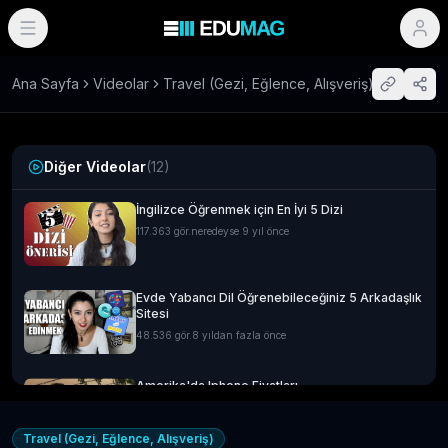
Ana Sayfa
Videolar
Travel (Gezi, Eğlence, Alışveriş)
Diğer Videolar
(
12
)
İngilizce Öğrenmek için En İyi 5 Dizi
117.363
gör.
neredeyse 9 yıl önce
Evde Yabancı Dil Öğrenebileceğiniz 5 Arkadaşlık
Sitesi
48.536
gör.
8 yıldan fazla önce
Amerika'da Iphone Fiyatları
14.592
gör.
neredeyse 9 yıl önce
Travel (Gezi, Eğlence, Alışveriş)