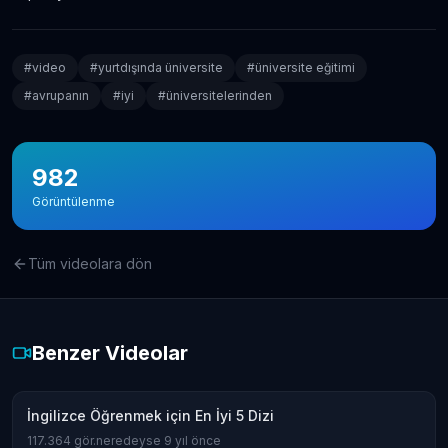
#
video
#
yurtdışında üniversite
#
üniversite eğitimi
#
avrupanın
#
iyi
#
üniversitelerinden
982
Görüntülenme
Tüm videolara dön
Benzer Videolar
İngilizce Öğrenmek için En İyi 5 Dizi
117.364
gör.
neredeyse 9 yıl önce