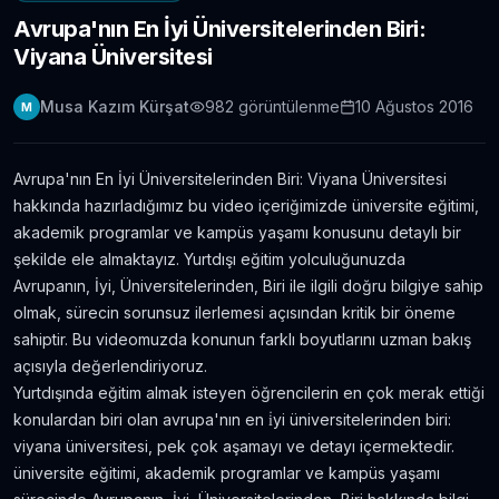
Avrupa'nın En İyi Üniversitelerinden Biri:
Londra Erasmus Stajı Hikayem ve Tavsiyelerim
Viyana Üniversitesi
11.304
gör.
9 yıldan fazla önce
Musa Kazım Kürşat
982
görüntülenme
10 Ağustos 2016
M
Yabancı Dil Öğrenmek için En İyi 5 Uygulama |
Evde Dil Öğren
11.086
gör.
8 yıldan fazla önce
Avrupa'nın En İyi Üniversitelerinden Biri: Viyana Üniversitesi
hakkında hazırladığımız bu video içeriğimizde üniversite eğitimi,
İngilizce Öğrenmek için 30 Youtube Kanalı
akademik programlar ve kampüs yaşamı konusunu detaylı bir
6.434
gör.
7 yıldan fazla önce
şekilde ele almaktayız. Yurtdışı eğitim yolculuğunuzda
Avrupanın, İyi, Üniversitelerinden, Biri ile ilgili doğru bilgiye sahip
olmak, sürecin sorunsuz ilerlemesi açısından kritik bir öneme
Avustralya’da Çekilmiş 7 Efsane Film
sahiptir. Bu videomuzda konunun farklı boyutlarını uzman bakış
6.403
gör.
neredeyse 11 yıl önce
açısıyla değerlendiriyoruz.
Yurtdışında eğitim almak isteyen öğrencilerin en çok merak ettiği
konulardan biri olan avrupa'nın en i̇yi üniversitelerinden biri:
Film ve Dizi İzleyerek İngilizce Öğrenmek
İsteyenlere Tavsiyeler
viyana üniversitesi, pek çok aşamayı ve detayı içermektedir.
5.815
gör.
7 yıldan fazla önce
üniversite eğitimi, akademik programlar ve kampüs yaşamı