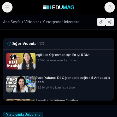
Ana Sayfa
Videolar
Yurtdışında Üniversite
Diğer Videolar
(
12
)
İngilizce Öğrenmek için En İyi 5 Dizi
117.364
gör.
neredeyse 9 yıl önce
Evde Yabancı Dil Öğrenebileceğiniz 5 Arkadaşlık
Sitesi
48.536
gör.
8 yıldan fazla önce
Amerika'da Iphone Fiyatları
14.592
gör.
neredeyse 9 yıl önce
Yurtdışında Üniversite