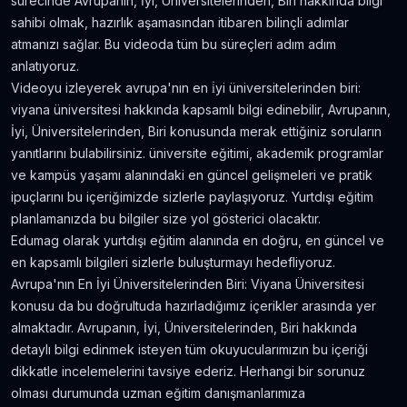
sürecinde Avrupanın, İyi, Üniversitelerinden, Biri hakkında bilgi
Amerika'da Teknoloji Alışverişi ve Elektronik
sahibi olmak, hazırlık aşamasından itibaren bilinçli adımlar
Eşya Fiyatları
atmanızı sağlar. Bu videoda tüm bu süreçleri adım adım
5.636
gör.
neredeyse 9 yıl önce
anlatıyoruz.
Videoyu izleyerek avrupa'nın en i̇yi üniversitelerinden biri:
Kanada’da İyi Para Kazandıran 10 İş
viyana üniversitesi hakkında kapsamlı bilgi edinebilir, Avrupanın,
5.381
gör.
yaklaşık 8 yıl önce
İyi, Üniversitelerinden, Biri konusunda merak ettiğiniz soruların
yanıtlarını bulabilirsiniz. üniversite eğitimi, akademik programlar
ve kampüs yaşamı alanındaki en güncel gelişmeleri ve pratik
Dil Öğrenmeye Nereden Başlamalı?
ipuçlarını bu içeriğimizde sizlerle paylaşıyoruz. Yurtdışı eğitim
4.815
gör.
neredeyse 8 yıl önce
planlamanızda bu bilgiler size yol gösterici olacaktır.
Edumag olarak yurtdışı eğitim alanında en doğru, en güncel ve
Kanada Aylık Yaşam Masrafları | Toronto Pahalı
en kapsamlı bilgileri sizlerle buluşturmayı hedefliyoruz.
Mı?
Avrupa'nın En İyi Üniversitelerinden Biri: Viyana Üniversitesi
4.809
gör.
8 yıldan fazla önce
konusu da bu doğrultuda hazırladığımız içerikler arasında yer
almaktadır. Avrupanın, İyi, Üniversitelerinden, Biri hakkında
detaylı bilgi edinmek isteyen tüm okuyucularımızın bu içeriği
dikkatle incelemelerini tavsiye ederiz. Herhangi bir sorunuz
olması durumunda uzman eğitim danışmanlarımıza