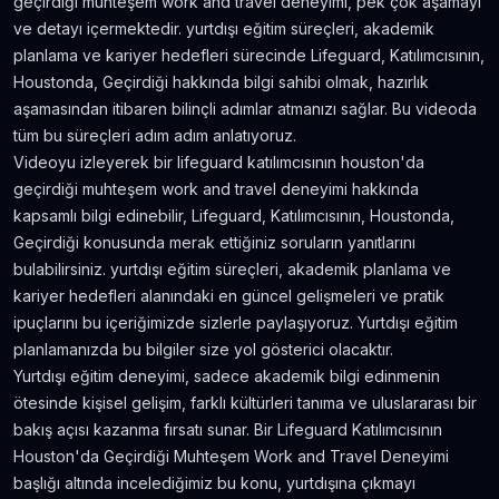
geçirdiği muhteşem work and travel deneyimi, pek çok aşamayı
Amerika'da Teknoloji Alışverişi ve Elektronik
ve detayı içermektedir. yurtdışı eğitim süreçleri, akademik
Eşya Fiyatları
planlama ve kariyer hedefleri sürecinde Lifeguard, Katılımcısının,
5.636
gör.
neredeyse 9 yıl önce
Houstonda, Geçirdiği hakkında bilgi sahibi olmak, hazırlık
aşamasından itibaren bilinçli adımlar atmanızı sağlar. Bu videoda
Kanada’da İyi Para Kazandıran 10 İş
tüm bu süreçleri adım adım anlatıyoruz.
5.381
gör.
yaklaşık 8 yıl önce
Videoyu izleyerek bir lifeguard katılımcısının houston'da
geçirdiği muhteşem work and travel deneyimi hakkında
kapsamlı bilgi edinebilir, Lifeguard, Katılımcısının, Houstonda,
Dil Öğrenmeye Nereden Başlamalı?
Geçirdiği konusunda merak ettiğiniz soruların yanıtlarını
4.815
gör.
neredeyse 8 yıl önce
bulabilirsiniz. yurtdışı eğitim süreçleri, akademik planlama ve
kariyer hedefleri alanındaki en güncel gelişmeleri ve pratik
Kanada Aylık Yaşam Masrafları | Toronto Pahalı
ipuçlarını bu içeriğimizde sizlerle paylaşıyoruz. Yurtdışı eğitim
Mı?
planlamanızda bu bilgiler size yol gösterici olacaktır.
4.809
gör.
8 yıldan fazla önce
Yurtdışı eğitim deneyimi, sadece akademik bilgi edinmenin
ötesinde kişisel gelişim, farklı kültürleri tanıma ve uluslararası bir
bakış açısı kazanma fırsatı sunar. Bir Lifeguard Katılımcısının
Houston'da Geçirdiği Muhteşem Work and Travel Deneyimi
başlığı altında incelediğimiz bu konu, yurtdışına çıkmayı