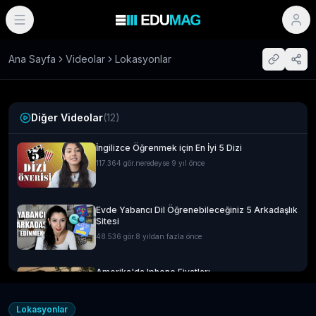
Ana Sayfa
Videolar
Lokasyonlar
Diğer Videolar
(
12
)
İngilizce Öğrenmek için En İyi 5 Dizi
117.364
gör.
neredeyse 9 yıl önce
Evde Yabancı Dil Öğrenebileceğiniz 5 Arkadaşlık
Sitesi
48.536
gör.
8 yıldan fazla önce
Amerika'da Iphone Fiyatları
14.592
gör.
neredeyse 9 yıl önce
Lokasyonlar