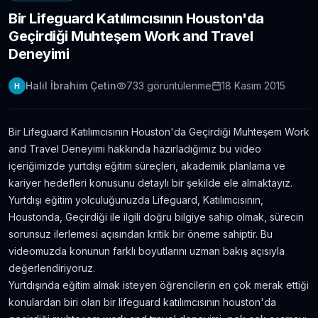
Bir Lifeguard Katılımcısının Houston'da
Londra Erasmus Stajı Hikayem ve Tavsiyelerim
Geçirdiği Muhteşem Work and Travel
11.304
gör.
9 yıldan fazla önce
Deneyimi
Yabancı Dil Öğrenmek için En İyi 5 Uygulama |
Halil İbrahim Çetin
733
görüntülenme
18 Kasım 2015
H
Evde Dil Öğren
11.086
gör.
8 yıldan fazla önce
Bir Lifeguard Katılımcısının Houston'da Geçirdiği Muhteşem Work
İngilizce Öğrenmek için 30 Youtube Kanalı
and Travel Deneyimi hakkında hazırladığımız bu video
6.434
gör.
7 yıldan fazla önce
içeriğimizde yurtdışı eğitim süreçleri, akademik planlama ve
kariyer hedefleri konusunu detaylı bir şekilde ele almaktayız.
Yurtdışı eğitim yolculuğunuzda Lifeguard, Katılımcısının,
Avustralya’da Çekilmiş 7 Efsane Film
Houstonda, Geçirdiği ile ilgili doğru bilgiye sahip olmak, sürecin
6.403
gör.
neredeyse 11 yıl önce
sorunsuz ilerlemesi açısından kritik bir öneme sahiptir. Bu
videomuzda konunun farklı boyutlarını uzman bakış açısıyla
değerlendiriyoruz.
Film ve Dizi İzleyerek İngilizce Öğrenmek
İsteyenlere Tavsiyeler
Yurtdışında eğitim almak isteyen öğrencilerin en çok merak ettiği
5.815
gör.
7 yıldan fazla önce
konulardan biri olan bir lifeguard katılımcısının houston'da