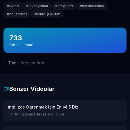
#
video
#
lokasyonlar
#
lifeguard
#
katılımcısının
#
houstonda
#
yurtdışı eğitim
733
Görüntülenme
Tüm videolara dön
Benzer Videolar
İngilizce Öğrenmek için En İyi 5 Dizi
117.364
gör.
neredeyse 9 yıl önce