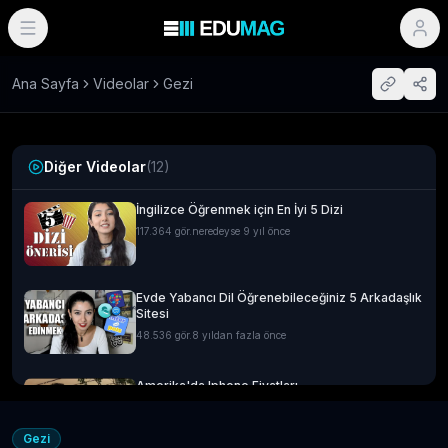
Ana Sayfa
Videolar
Gezi
Diğer Videolar
(
12
)
İngilizce Öğrenmek için En İyi 5 Dizi
117.364
gör.
neredeyse 9 yıl önce
Evde Yabancı Dil Öğrenebileceğiniz 5 Arkadaşlık
Sitesi
48.536
gör.
8 yıldan fazla önce
Amerika'da Iphone Fiyatları
14.592
gör.
neredeyse 9 yıl önce
Gezi