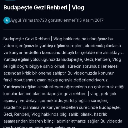
Budapeşte Gezi Rehberi | Vlog
Londra Erasmus Stajı Hikayem ve Tavsiyelerim
11.304
gör.
9 yıldan fazla önce
Aygül Yılmaz
723
görüntülenme
15 Kasım 2017
A
Yabancı Dil Öğrenmek için En İyi 5 Uygulama |
Evde Dil Öğren
Budapeşte Gezi Rehberi | Vlog hakkında hazırladığımız bu
11.086
gör.
8 yıldan fazla önce
video içeriğimizde yurtdışı eğitim süreçleri, akademik planlama
ve kariyer hedefleri konusunu detaylı bir şekilde ele almaktayız.
İngilizce Öğrenmek için 30 Youtube Kanalı
Yurtdışı eğitim yolculuğunuzda Budapeşte, Gezi, Rehberi, Vlog
6.434
gör.
7 yıldan fazla önce
ile ilgili doğru bilgiye sahip olmak, sürecin sorunsuz ilerlemesi
açısından kritik bir öneme sahiptir. Bu videomuzda konunun
farklı boyutlarını uzman bakış açısıyla değerlendiriyoruz.
Avustralya’da Çekilmiş 7 Efsane Film
Yurtdışında eğitim almak isteyen öğrencilerin en çok merak ettiği
6.403
gör.
neredeyse 11 yıl önce
konulardan biri olan budapeşte gezi rehberi | vlog, pek çok
aşamayı ve detayı içermektedir. yurtdışı eğitim süreçleri,
akademik planlama ve kariyer hedefleri sürecinde Budapeşte,
Film ve Dizi İzleyerek İngilizce Öğrenmek
İsteyenlere Tavsiyeler
Gezi, Rehberi, Vlog hakkında bilgi sahibi olmak, hazırlık
5.815
gör.
7 yıldan fazla önce
aşamasından itibaren bilinçli adımlar atmanızı sağlar. Bu videoda
tüm bu süreçleri adım adım anlatıyoruz.