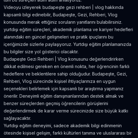
Amerika'da Teknoloji Alışverişi ve Elektronik
Videoyu izleyerek budapeşte gezi rehberi | vlog hakkında
Eşya Fiyatları
kapsamlı bilgi edinebilir, Budapeşte, Gezi, Rehberi, Vlog
5.636
gör.
neredeyse 9 yıl önce
konusunda merak ettiğiniz soruların yanıtlarını bulabilirsiniz.
yurtdışı eğitim süreçleri, akademik planlama ve kariyer hedefleri
Kanada’da İyi Para Kazandıran 10 İş
alanındaki en güncel gelişmeleri ve pratik ipuçlarını bu
5.381
gör.
yaklaşık 8 yıl önce
içeriğimizde sizlerle paylaşıyoruz. Yurtdışı eğitim planlamanızda
bu bilgiler size yol gösterici olacaktır.
Budapeşte Gezi Rehberi | Vlog konusunu değerlendirirken
Dil Öğrenmeye Nereden Başlamalı?
dikkat edilmesi gereken en önemli nokta, her öğrencinin farklı
4.815
gör.
neredeyse 8 yıl önce
hedeflere ve beklentilere sahip olduğudur. Budapeşte, Gezi,
Rehberi, Vlog sürecinde kişisel ihtiyaçlarınıza en uygun
Kanada Aylık Yaşam Masrafları | Toronto Pahalı
seçenekleri belirlemek için kapsamlı bir araştırma yapmanız
Mı?
önerilir. Deneyimli eğitim danışmanlarından destek almak ve
4.809
gör.
8 yıldan fazla önce
benzer süreçlerden geçmiş öğrencilerin görüşlerini
değerlendirmek de karar verme sürecinizde size büyük katkı
sağlayacaktır.
Yurtdışı eğitim deneyimi, sadece akademik bilgi edinmenin
ötesinde kişisel gelişim, farklı kültürleri tanıma ve uluslararası bir