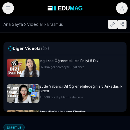
Ana Sayfa
Videolar
Erasmus
Diğer Videolar
(
12
)
İngilizce Öğrenmek için En İyi 5 Dizi
117.364
gör.
neredeyse 9 yıl önce
Evde Yabancı Dil Öğrenebileceğiniz 5 Arkadaşlık
Sitesi
48.536
gör.
8 yıldan fazla önce
Amerika'da Iphone Fiyatları
14.592
gör.
neredeyse 9 yıl önce
Erasmus