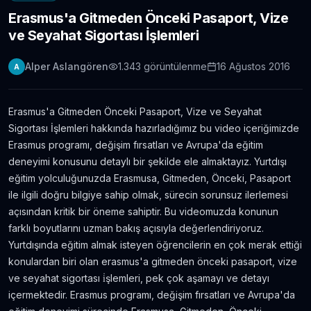
Erasmus'a Gitmeden Önceki Pasaport, Vize
Londra Erasmus Stajı Hikayem ve Tavsiyelerim
ve Seyahat Sigortası İşlemleri
11.304
gör.
9 yıldan fazla önce
Alper Aslangören
1.343
görüntülenme
16 Ağustos 2016
A
Yabancı Dil Öğrenmek için En İyi 5 Uygulama |
Evde Dil Öğren
11.086
gör.
8 yıldan fazla önce
Erasmus'a Gitmeden Önceki Pasaport, Vize ve Seyahat
Sigortası İşlemleri hakkında hazırladığımız bu video içeriğimizde
İngilizce Öğrenmek için 30 Youtube Kanalı
Erasmus programı, değişim fırsatları ve Avrupa'da eğitim
6.434
gör.
7 yıldan fazla önce
deneyimi konusunu detaylı bir şekilde ele almaktayız. Yurtdışı
eğitim yolculuğunuzda Erasmusa, Gitmeden, Önceki, Pasaport
ile ilgili doğru bilgiye sahip olmak, sürecin sorunsuz ilerlemesi
Avustralya’da Çekilmiş 7 Efsane Film
açısından kritik bir öneme sahiptir. Bu videomuzda konunun
6.403
gör.
neredeyse 11 yıl önce
farklı boyutlarını uzman bakış açısıyla değerlendiriyoruz.
Yurtdışında eğitim almak isteyen öğrencilerin en çok merak ettiği
konulardan biri olan erasmus'a gitmeden önceki pasaport, vize
Film ve Dizi İzleyerek İngilizce Öğrenmek
İsteyenlere Tavsiyeler
ve seyahat sigortası i̇şlemleri, pek çok aşamayı ve detayı
5.815
gör.
7 yıldan fazla önce
içermektedir. Erasmus programı, değişim fırsatları ve Avrupa'da