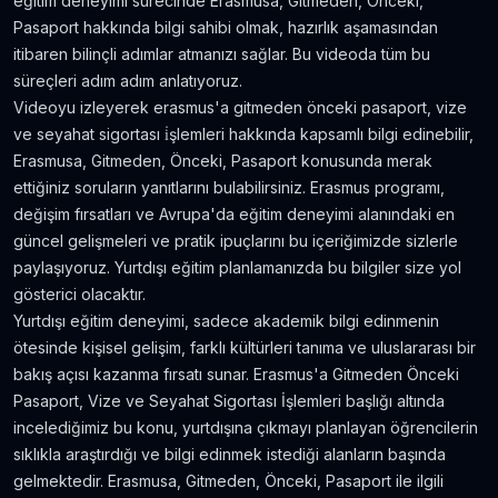
eğitim deneyimi sürecinde Erasmusa, Gitmeden, Önceki,
Amerika'da Teknoloji Alışverişi ve Elektronik
Pasaport hakkında bilgi sahibi olmak, hazırlık aşamasından
Eşya Fiyatları
itibaren bilinçli adımlar atmanızı sağlar. Bu videoda tüm bu
5.636
gör.
neredeyse 9 yıl önce
süreçleri adım adım anlatıyoruz.
Videoyu izleyerek erasmus'a gitmeden önceki pasaport, vize
Kanada’da İyi Para Kazandıran 10 İş
ve seyahat sigortası i̇şlemleri hakkında kapsamlı bilgi edinebilir,
5.381
gör.
yaklaşık 8 yıl önce
Erasmusa, Gitmeden, Önceki, Pasaport konusunda merak
ettiğiniz soruların yanıtlarını bulabilirsiniz. Erasmus programı,
değişim fırsatları ve Avrupa'da eğitim deneyimi alanındaki en
Dil Öğrenmeye Nereden Başlamalı?
güncel gelişmeleri ve pratik ipuçlarını bu içeriğimizde sizlerle
4.815
gör.
neredeyse 8 yıl önce
paylaşıyoruz. Yurtdışı eğitim planlamanızda bu bilgiler size yol
gösterici olacaktır.
Kanada Aylık Yaşam Masrafları | Toronto Pahalı
Yurtdışı eğitim deneyimi, sadece akademik bilgi edinmenin
Mı?
ötesinde kişisel gelişim, farklı kültürleri tanıma ve uluslararası bir
4.809
gör.
8 yıldan fazla önce
bakış açısı kazanma fırsatı sunar. Erasmus'a Gitmeden Önceki
Pasaport, Vize ve Seyahat Sigortası İşlemleri başlığı altında
incelediğimiz bu konu, yurtdışına çıkmayı planlayan öğrencilerin
sıklıkla araştırdığı ve bilgi edinmek istediği alanların başında
gelmektedir. Erasmusa, Gitmeden, Önceki, Pasaport ile ilgili