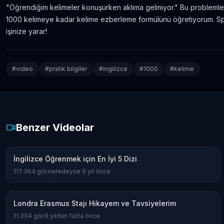
"Öğrendiğim kelimeler konuşurken aklıma gelmiyor." Bu problemler
1000 kelimeye kadar kelime ezberleme formülünü öğretiyorum. Spe
işinize yarar!
#
video
#
pratik bilgiler
#
ingilizce
#
1000
#
kelime
Benzer Videolar
İngilizce Öğrenmek için En İyi 5 Dizi
117.364
gör.
neredeyse 9 yıl önce
Londra Erasmus Stajı Hikayem ve Tavsiyelerim
11.304
gör.
9 yıldan fazla önce