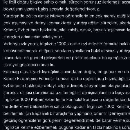
ile ilgili doğru bilgiye sahip olmak, sürecin sorunsuz ilerlemesi aç
boyutlarını uzman bakış açısıyla değerlendiriyoruz.
Yurtdışında eğitim almak isteyen öğrencilerin en çok merak ettiği k
çok aşamayı ve detayı içermektedir. yurtdışı eğitim süreçleri, aka
Kelime, Ezberleme hakkında bilgi sahibi olmak, hazırlık aşamasından
süreçleri adım adım anlatıyoruz.
Videoyu izleyerek i̇ngilizce 1000 kelime ezberleme formülü! hakkın
konusunda merak ettiğiniz soruların yanıtlarını bulabilirsiniz. yurtd
alanındaki en güncel gelişmeleri ve pratik ipuçlarını bu içeriğimizde
size yol gösterici olacaktır.
Edumag olarak yurtdışı eğitim alanında en doğru, en güncel ve en ka
Kelime Ezberleme Formülü! konusu da bu doğrultuda hazırladığımız i
Ezberleme hakkında detaylı bilgi edinmek isteyen tüm okuyucularımı
sorunuz olması durumunda uzman eğitim danışmanlarımıza başvurabi
İngilizce 1000 Kelime Ezberleme Formülü! konusunu değerlendirirk
hedeflere ve beklentilere sahip olduğudur. İngilizce, 1000, Kelime
belirlemek için kapsamlı bir araştırma yapmanız önerilir. Deneyim
geçmiş öğrencilerin görüşlerini değerlendirmek de karar verme sür
İngilizce kelime ezberlemek bugüne kadar en fazla hakkında soru 