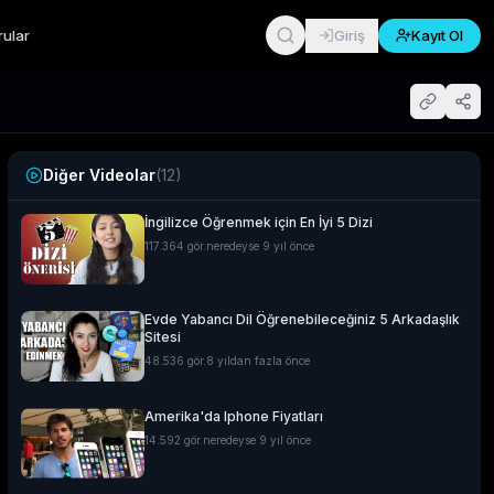
rular
Giriş
Kayıt Ol
Diğer Videolar
(
12
)
İngilizce Öğrenmek için En İyi 5 Dizi
117.364
gör.
neredeyse 9 yıl önce
Evde Yabancı Dil Öğrenebileceğiniz 5 Arkadaşlık
Sitesi
48.536
gör.
8 yıldan fazla önce
Amerika'da Iphone Fiyatları
14.592
gör.
neredeyse 9 yıl önce