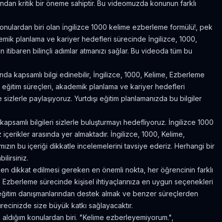
ısından kritik bir öneme sahiptir. Bu videomuzda konunun farklı
onulardan biri olan i̇ngilizce 1000 kelime ezberleme formülü!, pek
demik planlama ve kariyer hedefleri sürecinde İngilizce, 1000,
 itibaren bilinçli adımlar atmanızı sağlar. Bu videoda tüm bu
da kapsamlı bilgi edinebilir, İngilizce, 1000, Kelime, Ezberleme
ışı eğitim süreçleri, akademik planlama ve kariyer hedefleri
 sizlerle paylaşıyoruz. Yurtdışı eğitim planlamanızda bu bilgiler
psamlı bilgileri sizlerle buluşturmayı hedefliyoruz. İngilizce 1000
çerikler arasında yer almaktadır. İngilizce, 1000, Kelime,
zın bu içeriği dikkatle incelemelerini tavsiye ederiz. Herhangi bir
lirsiniz.
en dikkat edilmesi gereken en önemli nokta, her öğrencinin farklı
, Ezberleme sürecinde kişisel ihtiyaçlarınıza en uygun seçenekleri
li eğitim danışmanlarından destek almak ve benzer süreçlerden
ecinizde size büyük katkı sağlayacaktır.
aldığım konulardan biri. "Kelime ezberleyemiyorum.",