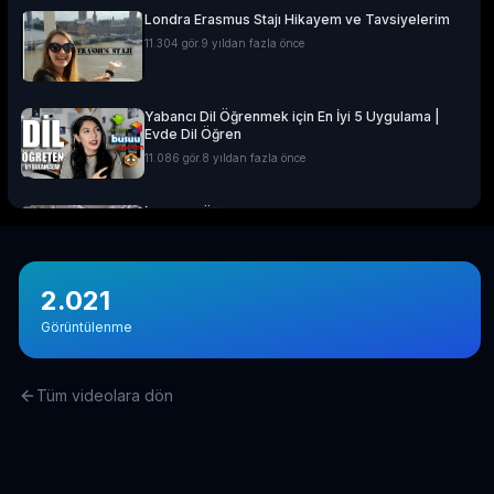
Londra Erasmus Stajı Hikayem ve Tavsiyelerim
11.304
gör.
9 yıldan fazla önce
Yabancı Dil Öğrenmek için En İyi 5 Uygulama |
Evde Dil Öğren
11.086
gör.
8 yıldan fazla önce
İngilizce Öğrenmek için 30 Youtube Kanalı
6.434
gör.
7 yıldan fazla önce
2.021
Avustralya’da Çekilmiş 7 Efsane Film
Görüntülenme
6.403
gör.
neredeyse 11 yıl önce
Tüm videolara dön
Film ve Dizi İzleyerek İngilizce Öğrenmek
İsteyenlere Tavsiyeler
5.815
gör.
7 yıldan fazla önce