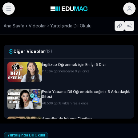
Ana Sayfa
Videolar
Yurtdışında Dil Okulu
Diğer Videolar
(
12
)
İngilizce Öğrenmek için En İyi 5 Dizi
117.364
gör.
neredeyse 9 yıl önce
Evde Yabancı Dil Öğrenebileceğiniz 5 Arkadaşlık
Sitesi
48.536
gör.
8 yıldan fazla önce
Amerika'da Iphone Fiyatları
14.592
gör.
neredeyse 9 yıl önce
Yurtdışında Dil Okulu