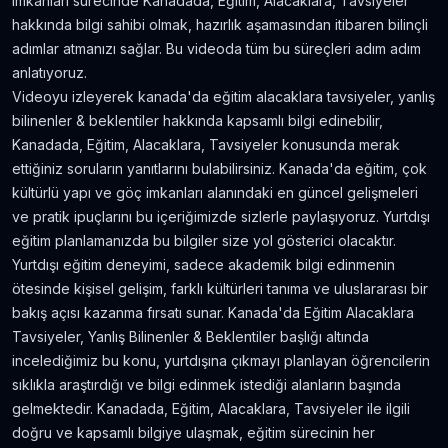
imkanları sürecinde Kanadada, Eğitim, Alacaklara, Tavsiyeler
Amerika'da Teknoloji Alışverişi ve Elektronik
hakkında bilgi sahibi olmak, hazırlık aşamasından itibaren bilinçli
Eşya Fiyatları
adımlar atmanızı sağlar. Bu videoda tüm bu süreçleri adım adım
5.636
gör.
neredeyse 9 yıl önce
anlatıyoruz.
Videoyu izleyerek kanada'da eğitim alacaklara tavsiyeler, yanlış
Kanada’da İyi Para Kazandıran 10 İş
bilinenler & beklentiler hakkında kapsamlı bilgi edinebilir,
5.381
gör.
yaklaşık 8 yıl önce
Kanadada, Eğitim, Alacaklara, Tavsiyeler konusunda merak
ettiğiniz soruların yanıtlarını bulabilirsiniz. Kanada'da eğitim, çok
kültürlü yapı ve göç imkanları alanındaki en güncel gelişmeleri
Dil Öğrenmeye Nereden Başlamalı?
ve pratik ipuçlarını bu içeriğimizde sizlerle paylaşıyoruz. Yurtdışı
4.815
gör.
neredeyse 8 yıl önce
eğitim planlamanızda bu bilgiler size yol gösterici olacaktır.
Yurtdışı eğitim deneyimi, sadece akademik bilgi edinmenin
Kanada Aylık Yaşam Masrafları | Toronto Pahalı
ötesinde kişisel gelişim, farklı kültürleri tanıma ve uluslararası bir
Mı?
bakış açısı kazanma fırsatı sunar. Kanada'da Eğitim Alacaklara
4.809
gör.
8 yıldan fazla önce
Tavsiyeler, Yanlış Bilinenler & Beklentiler başlığı altında
incelediğimiz bu konu, yurtdışına çıkmayı planlayan öğrencilerin
sıklıkla araştırdığı ve bilgi edinmek istediği alanların başında
gelmektedir. Kanadada, Eğitim, Alacaklara, Tavsiyeler ile ilgili
doğru ve kapsamlı bilgiye ulaşmak, eğitim sürecinin her