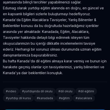
aşamasında bilinçli tercihler yapabilmenizi sağlar.
Edumag olarak yurtdışı eğitim alanında en doğru, en güncel ve
en kapsamlı bilgileri sizlerle buluşturmayı hedefliyoruz.
Kanada'da Eğitim Alacaklara Tavsiyeler, Yanlış Bilinenler &
Beklentiler konusu da bu doğrultuda hazırladığımız içerikler
arasında yer almaktadır. Kanadada, Eğitim, Alacaklara,
Tavsiyeler hakkında detaylı bilgi edinmek isteyen tüm
okuyucularımızın bu içeriği dikkatle incelemelerini tavsiye
ederiz. Herhangi bir sorunuz olması durumunda uzman eğitim
danışmanlarımıza başvurabilirsiniz.
Bu hafta Kanada'da dil eğitimi almaya karar vermiş ve bunun için
harakete geçmiş olanlar için tavsiyelerimizi, yanlış bilinenleri ve
Kanada'ya dair beklentileri konuştuk.
#
video
#
yurtdışında dil okulu
#
dil okulu
#
dil eğitimi
#
yurtdışı dil kursu
#
kanadada
#
eğitim
#
alacaklara