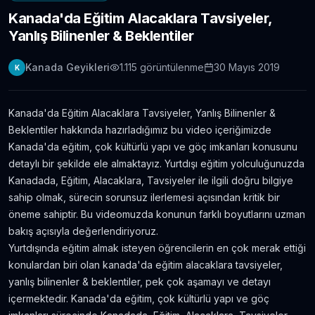
Kanada'da Eğitim Alacaklara Tavsiyeler,
Londra Erasmus Stajı Hikayem ve Tavsiyelerim
Yanlış Bilinenler & Beklentiler
11.304
gör.
9 yıldan fazla önce
Kanada Geyikleri
1.115
görüntülenme
30 Mayıs 2019
K
Yabancı Dil Öğrenmek için En İyi 5 Uygulama |
Evde Dil Öğren
11.086
gör.
8 yıldan fazla önce
Kanada'da Eğitim Alacaklara Tavsiyeler, Yanlış Bilinenler &
Beklentiler hakkında hazırladığımız bu video içeriğimizde
İngilizce Öğrenmek için 30 Youtube Kanalı
Kanada'da eğitim, çok kültürlü yapı ve göç imkanları konusunu
6.434
gör.
7 yıldan fazla önce
detaylı bir şekilde ele almaktayız. Yurtdışı eğitim yolculuğunuzda
Kanadada, Eğitim, Alacaklara, Tavsiyeler ile ilgili doğru bilgiye
sahip olmak, sürecin sorunsuz ilerlemesi açısından kritik bir
Avustralya’da Çekilmiş 7 Efsane Film
öneme sahiptir. Bu videomuzda konunun farklı boyutlarını uzman
6.403
gör.
neredeyse 11 yıl önce
bakış açısıyla değerlendiriyoruz.
Yurtdışında eğitim almak isteyen öğrencilerin en çok merak ettiği
konulardan biri olan kanada'da eğitim alacaklara tavsiyeler,
Film ve Dizi İzleyerek İngilizce Öğrenmek
İsteyenlere Tavsiyeler
yanlış bilinenler & beklentiler, pek çok aşamayı ve detayı
5.815
gör.
7 yıldan fazla önce
içermektedir. Kanada'da eğitim, çok kültürlü yapı ve göç