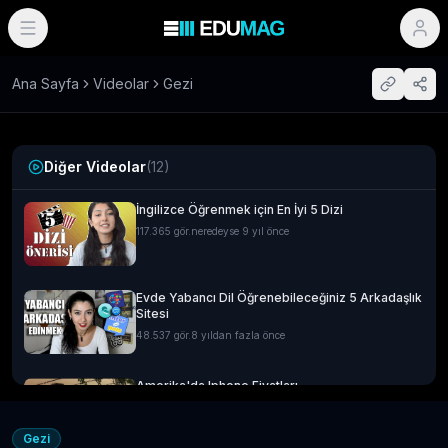
Ana Sayfa
Videolar
Gezi
Diğer Videolar
(
12
)
İngilizce Öğrenmek için En İyi 5 Dizi
117.365
gör.
neredeyse 9 yıl önce
Evde Yabancı Dil Öğrenebileceğiniz 5 Arkadaşlık
Sitesi
48.537
gör.
8 yıldan fazla önce
Amerika'da Iphone Fiyatları
14.593
gör.
neredeyse 9 yıl önce
Gezi