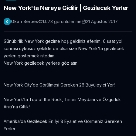
New York'ta Nereye Gidilir | Gezilecek Yerler
Londra Erasmus Stajı Hikayem ve Tavsiyelerim
11.304
gör.
9 yıldan fazla önce
Okan Serbes
1.073
görüntülenme
21 Ağustos 2017
O
Yabancı Dil Öğrenmek için En İyi 5 Uygulama |
Evde Dil Öğren
Günübirlik New York gezime hoş geldiniz efenim, 6 saat yol
11.086
gör.
8 yıldan fazla önce
sonrası uykusuz şekilde de olsa size New York'ta gezilecek
yerleri göstermek istedim.
İngilizce Öğrenmek için 30 Youtube Kanalı
New York gezilecek yerlere göz atın
6.434
gör.
7 yıldan fazla önce
New York City’de Görülmesi Gereken 26 Büyüleyici Yer!
Avustralya’da Çekilmiş 7 Efsane Film
6.403
gör.
neredeyse 11 yıl önce
New York’ta Top of the Rock, Times Meydanı ve Özgürlük
Anıtı’na Gittik!
Film ve Dizi İzleyerek İngilizce Öğrenmek
İsteyenlere Tavsiyeler
Amerika’da Gezilecek En İyi 8 Eyalet ve Görmeniz Gereken
5.815
gör.
7 yıldan fazla önce
Yerler