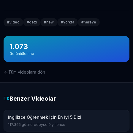
Amerika'da Teknoloji Alışverişi ve Elektronik
Eşya Fiyatları
5.636
gör.
neredeyse 9 yıl önce
#
video
#
gezi
#
new
#
yorkta
#
nereye
Kanada’da İyi Para Kazandıran 10 İş
5.381
gör.
yaklaşık 8 yıl önce
1.073
Görüntülenme
Dil Öğrenmeye Nereden Başlamalı?
4.815
gör.
neredeyse 8 yıl önce
Tüm videolara dön
Kanada Aylık Yaşam Masrafları | Toronto Pahalı
Mı?
4.809
gör.
8 yıldan fazla önce
Benzer Videolar
İngilizce Öğrenmek için En İyi 5 Dizi
117.365
gör.
neredeyse 9 yıl önce