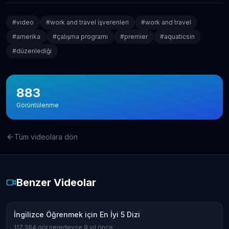
#
video
#
work and travel i̇şverenleri
#
work and travel
#
amerika
#
çalışma programı
#
premier
#
aquaticsin
#
düzenlediği
883
Görüntülenme
Tüm videolara dön
Benzer Videolar
İngilizce Öğrenmek için En İyi 5 Dizi
117.364
gör.
neredeyse 9 yıl önce