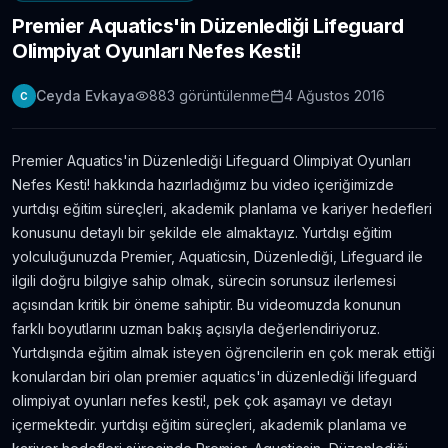
Premier Aquatics'in Düzenlediği Lifeguard
Londra Erasmus Stajı Hikayem ve Tavsiyelerim
Olimpiyat Oyunları Nefes Kesti!
11.304
gör.
9 yıldan fazla önce
Ceyda Evkaya
883
görüntülenme
4 Ağustos 2016
C
Yabancı Dil Öğrenmek için En İyi 5 Uygulama |
Evde Dil Öğren
11.086
gör.
8 yıldan fazla önce
Premier Aquatics'in Düzenlediği Lifeguard Olimpiyat Oyunları
Nefes Kesti! hakkında hazırladığımız bu video içeriğimizde
İngilizce Öğrenmek için 30 Youtube Kanalı
yurtdışı eğitim süreçleri, akademik planlama ve kariyer hedefleri
6.434
gör.
7 yıldan fazla önce
konusunu detaylı bir şekilde ele almaktayız. Yurtdışı eğitim
yolculuğunuzda Premier, Aquaticsin, Düzenlediği, Lifeguard ile
ilgili doğru bilgiye sahip olmak, sürecin sorunsuz ilerlemesi
Avustralya’da Çekilmiş 7 Efsane Film
açısından kritik bir öneme sahiptir. Bu videomuzda konunun
6.403
gör.
neredeyse 11 yıl önce
farklı boyutlarını uzman bakış açısıyla değerlendiriyoruz.
Yurtdışında eğitim almak isteyen öğrencilerin en çok merak ettiği
konulardan biri olan premier aquatics'in düzenlediği lifeguard
Film ve Dizi İzleyerek İngilizce Öğrenmek
İsteyenlere Tavsiyeler
olimpiyat oyunları nefes kesti!, pek çok aşamayı ve detayı
5.815
gör.
7 yıldan fazla önce
içermektedir. yurtdışı eğitim süreçleri, akademik planlama ve