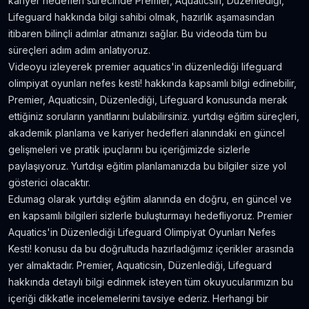
kariyer hedefleri sürecinde Premier, Aquaticsin, Düzenlediği,
Amerika'da Teknoloji Alışverişi ve Elektronik
Lifeguard hakkında bilgi sahibi olmak, hazırlık aşamasından
Eşya Fiyatları
itibaren bilinçli adımlar atmanızı sağlar. Bu videoda tüm bu
5.636
gör.
neredeyse 9 yıl önce
süreçleri adım adım anlatıyoruz.
Videoyu izleyerek premier aquatics'in düzenlediği lifeguard
Kanada’da İyi Para Kazandıran 10 İş
olimpiyat oyunları nefes kesti! hakkında kapsamlı bilgi edinebilir,
5.381
gör.
yaklaşık 8 yıl önce
Premier, Aquaticsin, Düzenlediği, Lifeguard konusunda merak
ettiğiniz soruların yanıtlarını bulabilirsiniz. yurtdışı eğitim süreçleri,
akademik planlama ve kariyer hedefleri alanındaki en güncel
Dil Öğrenmeye Nereden Başlamalı?
gelişmeleri ve pratik ipuçlarını bu içeriğimizde sizlerle
4.815
gör.
neredeyse 8 yıl önce
paylaşıyoruz. Yurtdışı eğitim planlamanızda bu bilgiler size yol
gösterici olacaktır.
Kanada Aylık Yaşam Masrafları | Toronto Pahalı
Edumag olarak yurtdışı eğitim alanında en doğru, en güncel ve
Mı?
en kapsamlı bilgileri sizlerle buluşturmayı hedefliyoruz. Premier
4.809
gör.
8 yıldan fazla önce
Aquatics'in Düzenlediği Lifeguard Olimpiyat Oyunları Nefes
Kesti! konusu da bu doğrultuda hazırladığımız içerikler arasında
yer almaktadır. Premier, Aquaticsin, Düzenlediği, Lifeguard
hakkında detaylı bilgi edinmek isteyen tüm okuyucularımızın bu
içeriği dikkatle incelemelerini tavsiye ederiz. Herhangi bir