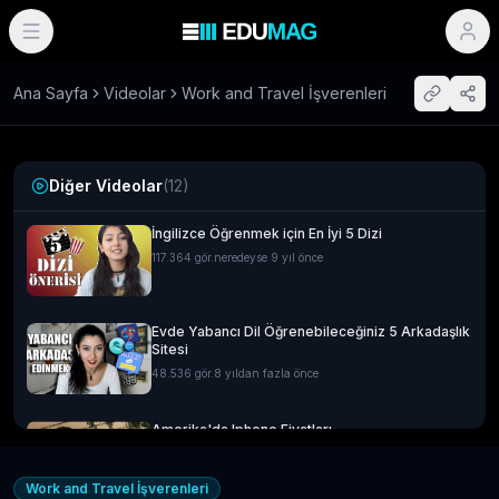
Ana Sayfa
Videolar
Work and Travel İşverenleri
Diğer Videolar
(
12
)
İngilizce Öğrenmek için En İyi 5 Dizi
117.364
gör.
neredeyse 9 yıl önce
Evde Yabancı Dil Öğrenebileceğiniz 5 Arkadaşlık
Sitesi
48.536
gör.
8 yıldan fazla önce
Amerika'da Iphone Fiyatları
14.592
gör.
neredeyse 9 yıl önce
Work and Travel İşverenleri