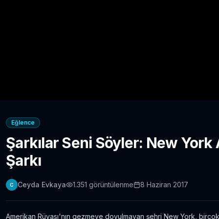
Eğlence
Şarkılar Seni Söyler: New York
Şarkı
Ceyda Evkaya
1.351
görüntülenme
8 Haziran 2017
C
Amerikan Rüyası'nın gezmeye doyulmayan şehri New York, birçok sa