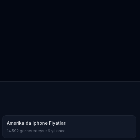
Amerika'da Teknoloji Alışverişi ve Elektronik Eşya
Fiyatları
5.636
gör.
neredeyse 9 yıl önce
Kanada’da İyi Para Kazandıran 10 İş
5.380
gör.
yaklaşık 8 yıl önce
Dil Öğrenmeye Nereden Başlamalı?
4.815
gör.
neredeyse 8 yıl önce
Kanada Aylık Yaşam Masrafları | Toronto Pahalı
Mı?
4.809
gör.
8 yıldan fazla önce
Amerika'da Iphone Fiyatları
14.592
gör.
neredeyse 9 yıl önce