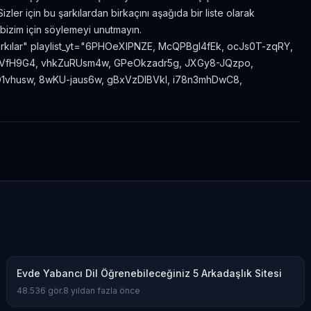
ler için bu şarkılardan birkaçını aşağıda bir liste olarak
 bizim için söylemeyi unutmayın.
Şarkılar" playlist_yt="6PHOeXIPNZE, McQPBgI4fEk, ocJs0T-zqRY,
KVfH9G4, vhkZuRUsm4w, GPeOkzadr5g, JXGy8-JQzpo,
1vhusw, 8wKU-jaus6w, gBxVzDlBVkI, i78n3mhDwC8,
Evde Yabancı Dil Öğrenebileceğiniz 5 Arkadaşlık Sitesi
48.536
gör.
8 yıldan fazla önce