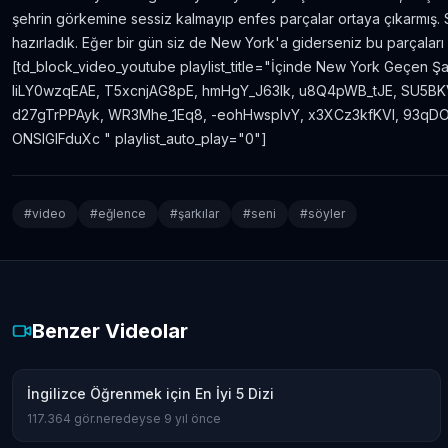
şehrin görkemine sessiz kalmayıp enfes parçalar ortaya çıkarmış. Siz
hazırladık. Eğer bir gün siz de New York'a giderseniz bu parçaları
[td_block_video_youtube playlist_title="İçinde New York Geçen 
IiLY0wzqEAE, T5xcnjAG8pE, hmHgY_J63Ik, u8Q4pWB_tJE, SU5B
d27gTrPPAyk, WR3Mhe_1Eq8, -eohHwsplvY, x3XCz3kfKVI, 93qDO
ONSIGlFduXc " playlist_auto_play="0"]
#
video
#
eğlence
#
şarkılar
#
seni
#
söyler
Benzer Videolar
İngilizce Öğrenmek için En İyi 5 Dizi
117.364
gör.
neredeyse 9 yıl önce