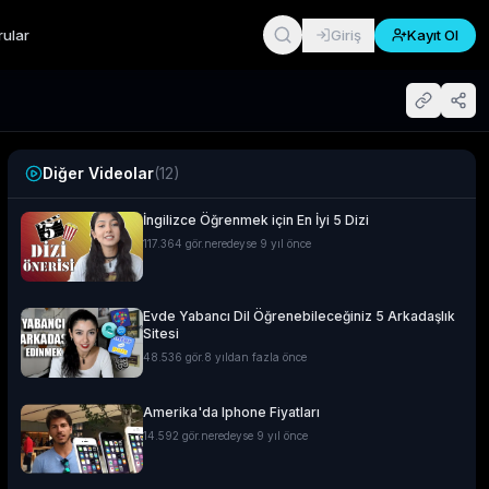
rular
Giriş
Kayıt Ol
Diğer Videolar
(
12
)
İngilizce Öğrenmek için En İyi 5 Dizi
117.364
gör.
neredeyse 9 yıl önce
Evde Yabancı Dil Öğrenebileceğiniz 5 Arkadaşlık
Sitesi
48.536
gör.
8 yıldan fazla önce
Amerika'da Iphone Fiyatları
14.592
gör.
neredeyse 9 yıl önce