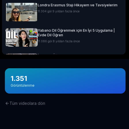
Londra Erasmus Stajı Hikayem ve Tavsiyelerim
11.304
gör.
9 yıldan fazla önce
Yabancı Dil Öğrenmek için En İyi 5 Uygulama |
Evde Dil Öğren
11.086
gör.
8 yıldan fazla önce
İngilizce Öğrenmek için 30 Youtube Kanalı
6.434
gör.
7 yıldan fazla önce
1.351
Avustralya’da Çekilmiş 7 Efsane Film
Görüntülenme
6.403
gör.
neredeyse 11 yıl önce
Tüm videolara dön
Film ve Dizi İzleyerek İngilizce Öğrenmek
İsteyenlere Tavsiyeler
5.815
gör.
7 yıldan fazla önce