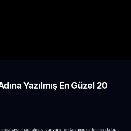
 Adına Yazılmış En Güzel 20
natçıya ilham olmuş. Dünyanın en tanınmış şarkıcıları da bu