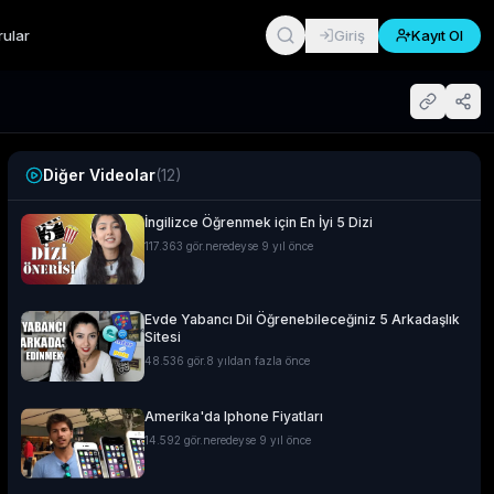
rular
Giriş
Kayıt Ol
Diğer Videolar
(
12
)
İngilizce Öğrenmek için En İyi 5 Dizi
117.363
gör.
neredeyse 9 yıl önce
Evde Yabancı Dil Öğrenebileceğiniz 5 Arkadaşlık
Sitesi
48.536
gör.
8 yıldan fazla önce
Amerika'da Iphone Fiyatları
14.592
gör.
neredeyse 9 yıl önce