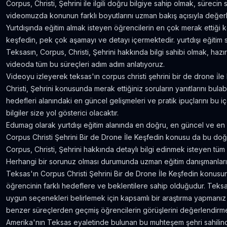
Corpus, Christi, Şehrini ile ilgili doğru bilgiye sahip olmak, sürecin
videomuzda konunun farklı boyutlarını uzman bakış açısıyla değerl
Yurtdışında eğitim almak isteyen öğrencilerin en çok merak ettiği ko
keşfedin, pek çok aşamayı ve detayı içermektedir. yurtdışı eğitim
Teksasın, Corpus, Christi, Şehrini hakkında bilgi sahibi olmak, hazır
videoda tüm bu süreçleri adım adım anlatıyoruz.
Videoyu izleyerek teksas'ın corpus christi şehrini bir de drone i̇l
Christi, Şehrini konusunda merak ettiğiniz soruların yanıtlarını bulab
hedefleri alanındaki en güncel gelişmeleri ve pratik ipuçlarını bu i
bilgiler size yol gösterici olacaktır.
Edumag olarak yurtdışı eğitim alanında en doğru, en güncel ve en k
Corpus Christi Şehrini Bir de Drone İle Keşfedin konusu da bu doğru
Corpus, Christi, Şehrini hakkında detaylı bilgi edinmek isteyen tüm 
Herhangi bir sorunuz olması durumunda uzman eğitim danışmanlarım
Teksas'ın Corpus Christi Şehrini Bir de Drone İle Keşfedin konusu
öğrencinin farklı hedeflere ve beklentilere sahip olduğudur. Teksası
uygun seçenekleri belirlemek için kapsamlı bir araştırma yapmanız
benzer süreçlerden geçmiş öğrencilerin görüşlerini değerlendirme
Amerika'nın Teksas eyaletinde bulunan bu muhteşem şehri sahilind