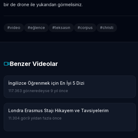
bir de drone ile yukarıdan görmelisiniz.
#
video
#
eğlence
#
teksasın
#
corpus
#
christi
Benzer Videolar
İngilizce Öğrenmek için En İyi 5 Dizi
117.363
gör.
neredeyse 9 yıl önce
Londra Erasmus Stajı Hikayem ve Tavsiyelerim
11.304
gör.
9 yıldan fazla önce