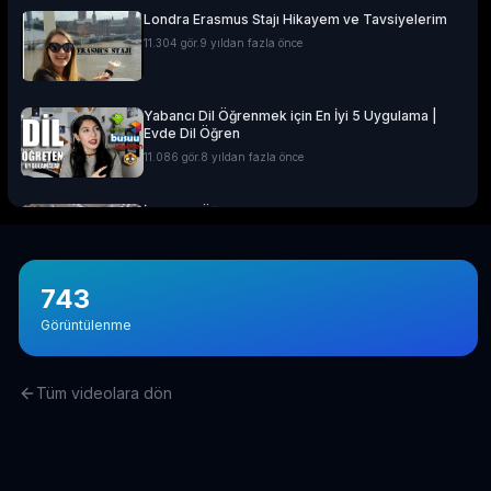
Londra Erasmus Stajı Hikayem ve Tavsiyelerim
11.304
gör.
9 yıldan fazla önce
Yabancı Dil Öğrenmek için En İyi 5 Uygulama |
Evde Dil Öğren
11.086
gör.
8 yıldan fazla önce
İngilizce Öğrenmek için 30 Youtube Kanalı
6.434
gör.
7 yıldan fazla önce
743
Avustralya’da Çekilmiş 7 Efsane Film
Görüntülenme
6.403
gör.
neredeyse 11 yıl önce
Tüm videolara dön
Film ve Dizi İzleyerek İngilizce Öğrenmek
İsteyenlere Tavsiyeler
5.815
gör.
7 yıldan fazla önce