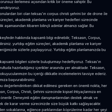
 sorunsuz ilerlemesi açısından kritik bir öneme sahiptir. Bu
endiriyoruz.
nulardan biri olan teksas'ın corpus christi şehrini bir de drone i̇le
 süreçleri, akademik planlama ve kariyer hedefleri sürecinde
lık aşamasından itibaren bilinçli adımlar atmanızı sağlar. Bu
e keşfedin hakkında kapsamlı bilgi edinebilir, Teksasın, Corpus,
ilirsiniz. yurtdışı eğitim süreçleri, akademik planlama ve kariyer
çeriğimizde sizlerle paylaşıyoruz. Yurtdışı eğitim planlamanızda bu
apsamlı bilgileri sizlerle buluşturmayı hedefliyoruz. Teksas'ın
ltuda hazırladığımız içerikler arasında yer almaktadır. Teksasın,
okuyucularımızın bu içeriği dikkatle incelemelerini tavsiye ederiz.
ıza başvurabilirsiniz.
nu değerlendirirken dikkat edilmesi gereken en önemli nokta, her
n, Corpus, Christi, Şehrini sürecinde kişisel ihtiyaçlarınıza en
 önerilir. Deneyimli eğitim danışmanlarından destek almak ve
k de karar verme sürecinizde size büyük katkı sağlayacaktır.
en sokaklarına, eğlence parklarından köprülerine kadar her şeyi