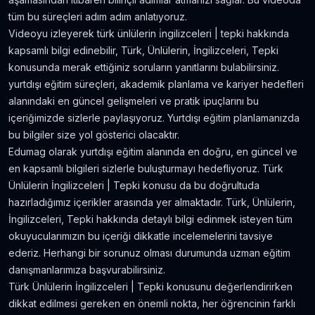
Amerika'da Teknoloji Alışverişi ve Elektronik
tüm bu süreçleri adım adım anlatıyoruz.
Eşya Fiyatları
Videoyu izleyerek türk ünlülerin i̇ngilizceleri | tepki hakkında
5.636
gör.
neredeyse 9 yıl önce
kapsamlı bilgi edinebilir, Türk, Ünlülerin, İngilizceleri, Tepki
konusunda merak ettiğiniz soruların yanıtlarını bulabilirsiniz.
Kanada’da İyi Para Kazandıran 10 İş
yurtdışı eğitim süreçleri, akademik planlama ve kariyer hedefleri
5.381
gör.
yaklaşık 8 yıl önce
alanındaki en güncel gelişmeleri ve pratik ipuçlarını bu
içeriğimizde sizlerle paylaşıyoruz. Yurtdışı eğitim planlamanızda
bu bilgiler size yol gösterici olacaktır.
Dil Öğrenmeye Nereden Başlamalı?
Edumag olarak yurtdışı eğitim alanında en doğru, en güncel ve
4.815
gör.
neredeyse 8 yıl önce
en kapsamlı bilgileri sizlerle buluşturmayı hedefliyoruz. Türk
Ünlülerin İngilizceleri | Tepki konusu da bu doğrultuda
Kanada Aylık Yaşam Masrafları | Toronto Pahalı
hazırladığımız içerikler arasında yer almaktadır. Türk, Ünlülerin,
Mı?
İngilizceleri, Tepki hakkında detaylı bilgi edinmek isteyen tüm
4.809
gör.
8 yıldan fazla önce
okuyucularımızın bu içeriği dikkatle incelemelerini tavsiye
ederiz. Herhangi bir sorunuz olması durumunda uzman eğitim
danışmanlarımıza başvurabilirsiniz.
Türk Ünlülerin İngilizceleri | Tepki konusunu değerlendirirken
dikkat edilmesi gereken en önemli nokta, her öğrencinin farklı