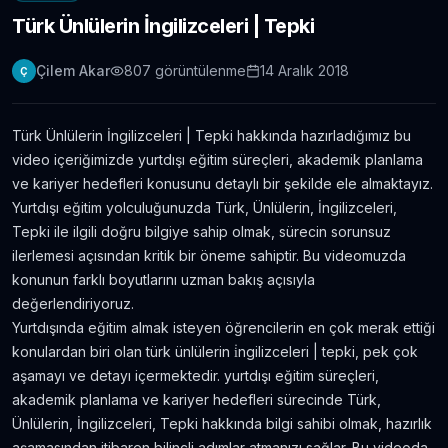
Türk Ünlülerin İngilizceleri | Tepki
Londra Erasmus Stajı Hikayem ve Tavsiyelerim
11.304
gör.
9 yıldan fazla önce
Çilem Akar
807
görüntülenme
14 Aralık 2018
Ç
Yabancı Dil Öğrenmek için En İyi 5 Uygulama |
Evde Dil Öğren
Türk Ünlülerin İngilizceleri | Tepki hakkında hazırladığımız bu
11.086
gör.
8 yıldan fazla önce
video içeriğimizde yurtdışı eğitim süreçleri, akademik planlama
ve kariyer hedefleri konusunu detaylı bir şekilde ele almaktayız.
İngilizce Öğrenmek için 30 Youtube Kanalı
Yurtdışı eğitim yolculuğunuzda Türk, Ünlülerin, İngilizceleri,
6.434
gör.
7 yıldan fazla önce
Tepki ile ilgili doğru bilgiye sahip olmak, sürecin sorunsuz
ilerlemesi açısından kritik bir öneme sahiptir. Bu videomuzda
konunun farklı boyutlarını uzman bakış açısıyla
Avustralya’da Çekilmiş 7 Efsane Film
değerlendiriyoruz.
6.403
gör.
neredeyse 11 yıl önce
Yurtdışında eğitim almak isteyen öğrencilerin en çok merak ettiği
konulardan biri olan türk ünlülerin i̇ngilizceleri | tepki, pek çok
aşamayı ve detayı içermektedir. yurtdışı eğitim süreçleri,
Film ve Dizi İzleyerek İngilizce Öğrenmek
İsteyenlere Tavsiyeler
akademik planlama ve kariyer hedefleri sürecinde Türk,
5.815
gör.
7 yıldan fazla önce
Ünlülerin, İngilizceleri, Tepki hakkında bilgi sahibi olmak, hazırlık
aşamasından itibaren bilinçli adımlar atmanızı sağlar. Bu videoda