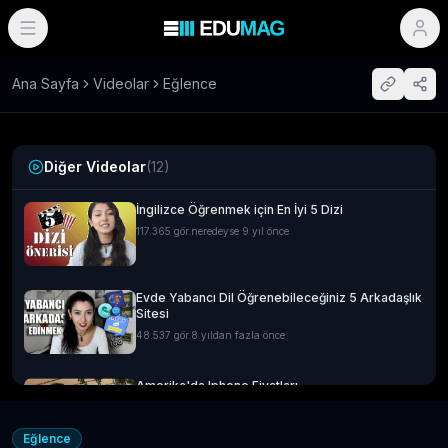
Ana Sayfa
Videolar
Eğlence
Diğer Videolar
(
12
)
İngilizce Öğrenmek için En İyi 5 Dizi
117.365
gör.
neredeyse 9 yıl önce
Evde Yabancı Dil Öğrenebileceğiniz 5 Arkadaşlık
Sitesi
48.537
gör.
8 yıldan fazla önce
Amerika'da Iphone Fiyatları
14.593
gör.
neredeyse 9 yıl önce
Eğlence