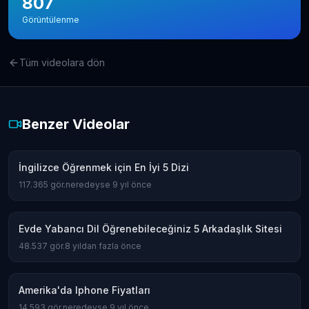
807
Görüntülenme
Tüm videolara dön
Benzer Videolar
İngilizce Öğrenmek için En İyi 5 Dizi
117.365
gör.
neredeyse 9 yıl önce
Evde Yabancı Dil Öğrenebileceğiniz 5 Arkadaşlık Sitesi
48.537
gör.
8 yıldan fazla önce
Amerika'da Iphone Fiyatları
14.593
gör.
neredeyse 9 yıl önce