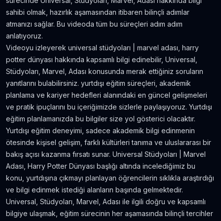
sürecinde Universal, Stüdyoları, Marvel, Adası hakkında bilgi
Amerika'da Teknoloji Alışverişi ve Elektronik
sahibi olmak, hazırlık aşamasından itibaren bilinçli adımlar
Eşya Fiyatları
atmanızı sağlar. Bu videoda tüm bu süreçleri adım adım
5.636
gör.
neredeyse 9 yıl önce
anlatıyoruz.
Videoyu izleyerek universal stüdyoları | marvel adası, harry
Kanada’da İyi Para Kazandıran 10 İş
potter dünyası hakkında kapsamlı bilgi edinebilir, Universal,
5.381
gör.
yaklaşık 8 yıl önce
Stüdyoları, Marvel, Adası konusunda merak ettiğiniz soruların
yanıtlarını bulabilirsiniz. yurtdışı eğitim süreçleri, akademik
planlama ve kariyer hedefleri alanındaki en güncel gelişmeleri
Dil Öğrenmeye Nereden Başlamalı?
ve pratik ipuçlarını bu içeriğimizde sizlerle paylaşıyoruz. Yurtdışı
4.815
gör.
neredeyse 8 yıl önce
eğitim planlamanızda bu bilgiler size yol gösterici olacaktır.
Yurtdışı eğitim deneyimi, sadece akademik bilgi edinmenin
Kanada Aylık Yaşam Masrafları | Toronto Pahalı
ötesinde kişisel gelişim, farklı kültürleri tanıma ve uluslararası bir
Mı?
bakış açısı kazanma fırsatı sunar. Universal Stüdyoları | Marvel
4.809
gör.
8 yıldan fazla önce
Adası, Harry Potter Dünyası başlığı altında incelediğimiz bu
konu, yurtdışına çıkmayı planlayan öğrencilerin sıklıkla araştırdığı
ve bilgi edinmek istediği alanların başında gelmektedir.
Universal, Stüdyoları, Marvel, Adası ile ilgili doğru ve kapsamlı
bilgiye ulaşmak, eğitim sürecinin her aşamasında bilinçli tercihler