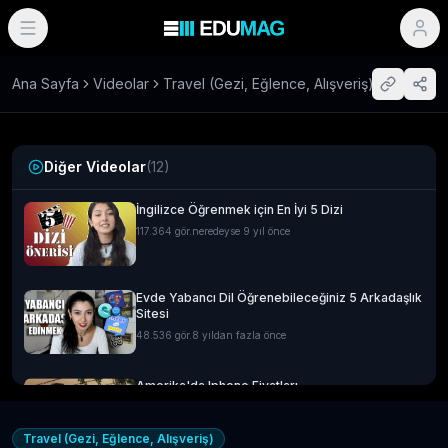
Ana Sayfa
Videolar
Travel (Gezi, Eğlence, Alışveriş)
Diğer Videolar
(
12
)
İngilizce Öğrenmek için En İyi 5 Dizi
117.364
gör.
neredeyse 9 yıl önce
Evde Yabancı Dil Öğrenebileceğiniz 5 Arkadaşlık
Sitesi
48.536
gör.
8 yıldan fazla önce
Amerika'da Iphone Fiyatları
14.592
gör.
neredeyse 9 yıl önce
Travel (Gezi, Eğlence, Alışveriş)