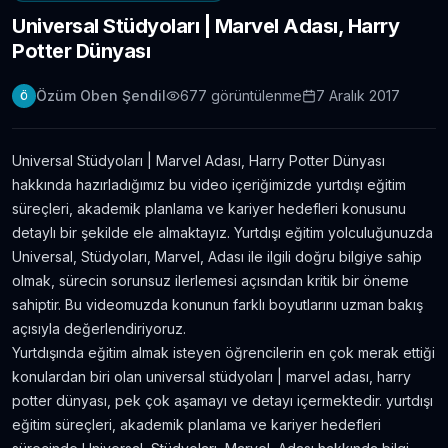
Universal Stüdyoları | Marvel Adası, Harry
Londra Erasmus Stajı Hikayem ve Tavsiyelerim
Potter Dünyası
11.304
gör.
9 yıldan fazla önce
Özüm Oben Şendil
677
görüntülenme
7 Aralık 2017
Ö
Yabancı Dil Öğrenmek için En İyi 5 Uygulama |
Evde Dil Öğren
11.086
gör.
8 yıldan fazla önce
Universal Stüdyoları | Marvel Adası, Harry Potter Dünyası
hakkında hazırladığımız bu video içeriğimizde yurtdışı eğitim
İngilizce Öğrenmek için 30 Youtube Kanalı
süreçleri, akademik planlama ve kariyer hedefleri konusunu
6.434
gör.
7 yıldan fazla önce
detaylı bir şekilde ele almaktayız. Yurtdışı eğitim yolculuğunuzda
Universal, Stüdyoları, Marvel, Adası ile ilgili doğru bilgiye sahip
olmak, sürecin sorunsuz ilerlemesi açısından kritik bir öneme
Avustralya’da Çekilmiş 7 Efsane Film
sahiptir. Bu videomuzda konunun farklı boyutlarını uzman bakış
6.403
gör.
neredeyse 11 yıl önce
açısıyla değerlendiriyoruz.
Yurtdışında eğitim almak isteyen öğrencilerin en çok merak ettiği
konulardan biri olan universal stüdyoları | marvel adası, harry
Film ve Dizi İzleyerek İngilizce Öğrenmek
İsteyenlere Tavsiyeler
potter dünyası, pek çok aşamayı ve detayı içermektedir. yurtdışı
5.815
gör.
7 yıldan fazla önce
eğitim süreçleri, akademik planlama ve kariyer hedefleri