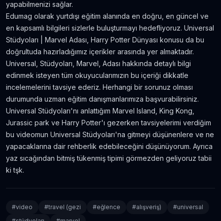
yapabilmenizi sağlar.
Edumag olarak yurtdışı eğitim alanında en doğru, en güncel ve
en kapsamlı bilgileri sizlerle buluşturmayı hedefliyoruz. Universal
Stüdyoları | Marvel Adası, Harry Potter Dünyası konusu da bu
doğrultuda hazırladığımız içerikler arasında yer almaktadır.
Universal, Stüdyoları, Marvel, Adası hakkında detaylı bilgi
edinmek isteyen tüm okuyucularımızın bu içeriği dikkatle
incelemelerini tavsiye ederiz. Herhangi bir sorunuz olması
durumunda uzman eğitim danışmanlarımıza başvurabilirsiniz.
Universal Stüdyoları'nı anlattığım Marvel Island, King Kong,
Jurassic park ve Harry Potter'ı gezerken tavsiyelerimi verdiğim
bu videomun Universal Stüdyoları'na gitmeyi düşünenlere ve ne
yapacaklarına dair rehberlik edebileceğini düşünüyorum. Ayrıca
yaz sıcağından bitmiş tükenmiş tipimi görmezden geliyoruz tabii
ki tşk.
#
video
#
travel (gezi
#
eğlence
#
alışveriş)
#
universal
#
stüdyoları
#
marvel