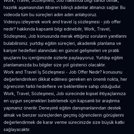
Work, Travel, Sözleşmesi, Job hakkında bilgi sahibi olmak,
Amerika'da Teknoloji Alışverişi ve Elektronik
hazırlık aşamasından itibaren bilinçli adımlar atmanızı sağlar. Bu
Eşya Fiyatları
videoda tüm bu süreçleri adım adım anlatıyoruz.
5.636
gör.
neredeyse 9 yıl önce
Videoyu izleyerek work and travel i̇ş sözleşmesi - job offer
nedir? hakkında kapsamlı bilgi edinebilir, Work, Travel,
Kanada’da İyi Para Kazandıran 10 İş
Sözleşmesi, Job konusunda merak ettiğiniz soruların yanıtlarını
5.381
gör.
yaklaşık 8 yıl önce
bulabilirsiniz. yurtdışı eğitim süreçleri, akademik planlama ve
kariyer hedefleri alanındaki en güncel gelişmeleri ve pratik
ipuçlarını bu içeriğimizde sizlerle paylaşıyoruz. Yurtdışı eğitim
Dil Öğrenmeye Nereden Başlamalı?
planlamanızda bu bilgiler size yol gösterici olacaktır.
4.815
gör.
neredeyse 8 yıl önce
Work and Travel İş Sözleşmesi - Job Offer Nedir? konusunu
değerlendirirken dikkat edilmesi gereken en önemli nokta, her
Kanada Aylık Yaşam Masrafları | Toronto Pahalı
öğrencinin farklı hedeflere ve beklentilere sahip olduğudur.
Mı?
Work, Travel, Sözleşmesi, Job sürecinde kişisel ihtiyaçlarınıza
4.809
gör.
8 yıldan fazla önce
en uygun seçenekleri belirlemek için kapsamlı bir araştırma
yapmanız önerilir. Deneyimli eğitim danışmanlarından destek
almak ve benzer süreçlerden geçmiş öğrencilerin görüşlerini
değerlendirmek de karar verme sürecinizde size büyük katkı
sağlayacaktır.