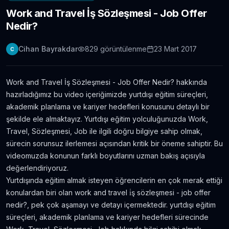
Work and Travel İş Sözleşmesi - Job Offer
Londra Erasmus Stajı Hikayem ve Tavsiyelerim
Nedir?
11.304
gör.
9 yıldan fazla önce
Cihan Bayrakdar
829
görüntülenme
23 Mart 2017
C
Yabancı Dil Öğrenmek için En İyi 5 Uygulama |
Evde Dil Öğren
11.086
gör.
8 yıldan fazla önce
Work and Travel İş Sözleşmesi - Job Offer Nedir? hakkında
hazırladığımız bu video içeriğimizde yurtdışı eğitim süreçleri,
İngilizce Öğrenmek için 30 Youtube Kanalı
akademik planlama ve kariyer hedefleri konusunu detaylı bir
6.434
gör.
7 yıldan fazla önce
şekilde ele almaktayız. Yurtdışı eğitim yolculuğunuzda Work,
Travel, Sözleşmesi, Job ile ilgili doğru bilgiye sahip olmak,
sürecin sorunsuz ilerlemesi açısından kritik bir öneme sahiptir. Bu
Avustralya’da Çekilmiş 7 Efsane Film
videomuzda konunun farklı boyutlarını uzman bakış açısıyla
6.403
gör.
neredeyse 11 yıl önce
değerlendiriyoruz.
Yurtdışında eğitim almak isteyen öğrencilerin en çok merak ettiği
konulardan biri olan work and travel i̇ş sözleşmesi - job offer
Film ve Dizi İzleyerek İngilizce Öğrenmek
İsteyenlere Tavsiyeler
nedir?, pek çok aşamayı ve detayı içermektedir. yurtdışı eğitim
5.815
gör.
7 yıldan fazla önce
süreçleri, akademik planlama ve kariyer hedefleri sürecinde