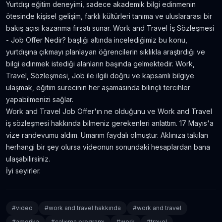
Yurtdışı eğitim deneyimi, sadece akademik bilgi edinmenin
ötesinde kişisel gelişim, farklı kültürleri tanıma ve uluslararası bir
bakış açısı kazanma fırsatı sunar. Work and Travel İş Sözleşmesi
- Job Offer Nedir? başlığı altında incelediğimiz bu konu,
yurtdışına çıkmayı planlayan öğrencilerin sıklıkla araştırdığı ve
bilgi edinmek istediği alanların başında gelmektedir. Work,
Travel, Sözleşmesi, Job ile ilgili doğru ve kapsamlı bilgiye
ulaşmak, eğitim sürecinin her aşamasında bilinçli tercihler
yapabilmenizi sağlar.
Work and Travel Job Offer'ın ne olduğunu ve Work and Travel
iş sözleşmesi hakkında bilmeniz gerekenleri anlattım. 17 Mayıs'a
vize randevumu aldım. Umarım faydalı olmuştur. Aklınıza takılan
herhangi bir şey olursa videonun sonundaki hesaplardan bana
ulaşabilirsiniz.
İyi seyirler.
#
video
#
work and travel hakkında
#
work and travel
#
amerika
#
çalışma programı
#
work
#
travel