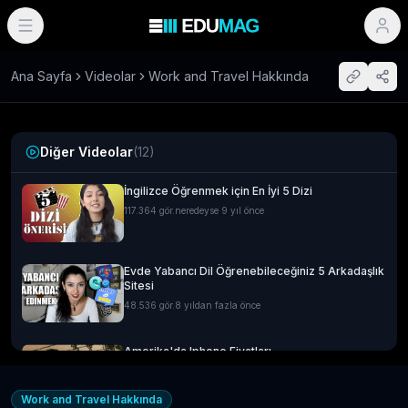
Ana Sayfa
Videolar
Work and Travel Hakkında
Diğer Videolar
(
12
)
İngilizce Öğrenmek için En İyi 5 Dizi
117.364
gör.
neredeyse 9 yıl önce
Evde Yabancı Dil Öğrenebileceğiniz 5 Arkadaşlık
Sitesi
48.536
gör.
8 yıldan fazla önce
Amerika'da Iphone Fiyatları
14.592
gör.
neredeyse 9 yıl önce
Work and Travel Hakkında