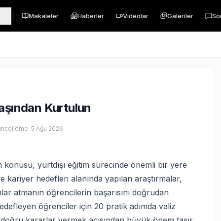
Makaleler
Haberler
Videolar
Galeriler
So
laşından Kurtulun
üncelleme:
5 Ağu 2026
 konusu, yurtdışı eğitim sürecinde önemli bir yere
ve kariyer hedefleri alanında yapılan araştırmalar,
ımlar atmanın öğrencilerin başarısını doğrudan
hedefleyen öğrenciler için 20 pratik adımda valiz
 doğru kararlar vermek açısından büyük önem taşır.