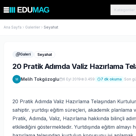
Kategoriler
Ana Sayfa
Galeriler
Seyahat
Galeri
Seyahat
20 Pratik Adımda Valiz Hazırlama Te
Melih Tokgözoglu
6 Eyl 2019
3.459
7
dk okuma
Son g
M
20 Pratik Adımda Valiz Hazırlama Telaşından Kurtulun
sahiptir. yurtdışı eğitim süreçleri, akademik planlama 
Pratik, Adımda, Valiz, Hazırlama hakkında bilinçli ad
etkilediğini göstermektedir. Yurtdışında eğitim almayı 
hazırlama telaşından kurtulun konusunu iyi anlamak,