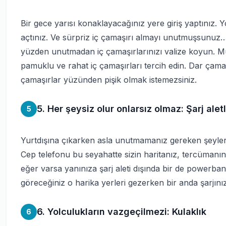
Bir gece yarısı konaklayacağınız yere giriş yaptınız. Yo
açtınız. Ve sürpriz iç çamaşırı almayı unutmuşsunuz
yüzden unutmadan iç çamaşırlarınızı valize koyun. M
pamuklu ve rahat iç çamaşırları tercih edin. Dar ça
çamaşırlar yüzünden pişik olmak istemezsiniz.
5. Her şeysiz olur onlarsız olmaz: Şarj aletl
5
Yurtdışına çıkarken asla unutmamanız gereken şeyler şa
Cep telefonu bu seyahatte sizin haritanız, tercümanını
eğer varsa yanınıza şarj aleti dışında bir de powerba
göreceğiniz o harika yerleri gezerken bir anda şarjınız
6. Yolculukların vazgeçilmezi: Kulaklık
6