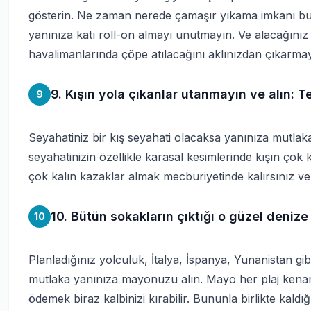
gösterin. Ne zaman nerede çamaşır yıkama imkanı bul
yanınıza katı roll-on almayı unutmayın. Ve alacağını
havalimanlarında çöpe atılacağını aklınızdan çıkarmay
9. Kışın yola çıkanlar utanmayın ve alın: T
9
Seyahatiniz bir kış seyahati olacaksa yanınıza mutlaka t
seyahatinizin özellikle karasal kesimlerinde kışın çok
çok kalın kazaklar almak mecburiyetinde kalırsınız ve b
10. Bütün sokakların çıktığı o güzel denize
10
Planladığınız yolculuk, İtalya, İspanya, Yunanistan gib
mutlaka yanınıza mayonuzu alın. Mayo her plaj kenarı
ödemek biraz kalbinizi kırabilir. Bununla birlikte kaldı