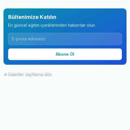
Bültenimize Katılın
En güncel eğitim içeriklerinden haberdar olun.
Abone Ol
Galeriler
sayfasına dön