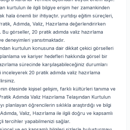
 kurtulun ile ilgili bilgiye erişim her zamankinden
ala önemli bir ihtiyaçtır. yurtdışı eğitim süreçleri,
atik, Adımda, Valiz, Hazırlama değerlendirirken
 Bu görseller, 20 pratik adımda valiz hazırlama
ve deneyimleri yansıtmaktadır.
ndan kurtulun konusuna dair dikkat çekici görselleri
k planlama ve kariyer hedefleri hakkında görsel bir
Hazırlama sürecinde karşılaşabileceğiniz durumları
i inceleyerek 20 pratik adımda valiz hazırlama
irsiniz.
n ötesinde kişisel gelişim, farklı kültürleri tanıma ve
0 Pratik Adımda Valiz Hazırlama Telaşından Kurtulun
ı planlayan öğrencilerin sıklıkla araştırdığı ve bilgi
 Adımda, Valiz, Hazırlama ile ilgili doğru ve kapsamlı
li tercihler yapabilmenizi sağlar.
üncel ve en kapsamlı bilgileri sizlerle buluşturmayı