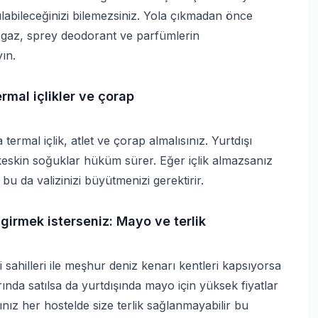
abileceğinizi bilemezsiniz. Yola çıkmadan önce
z gaz, sprey deodorant ve parfümlerin
ın.
ermal içlikler ve çorap
ermal içlik, atlet ve çorap almalısınız. Yurtdışı
 keskin soğuklar hüküm sürer. Eğer içlik almazsanız
u da valizinizi büyütmenizi gerektirir.
 girmek isterseniz: Mayo ve terlik
i sahilleri ile meşhur deniz kenarı kentleri kapsıyorsa
nda satılsa da yurtdışında mayo için yüksek fiyatlar
ğınız her hostelde size terlik sağlanmayabilir bu