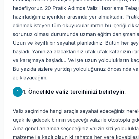
hedefliyoruz. 20 Pratik Adımda Valiz Hazırlama Tela
hazırladığımız içerikler arasında yer almaktadır. Prati
edinmek isteyen tüm okuyucularımızın bu içeriği dikkat
sorunuz olması durumunda uzman eğitim danışmanları
Uzun ve keyifli bir seyahat planladınız. Bütün her 
başladı. Yanınıza alacaklarınız ufak ufak kafanızın 
ve karışmaya başladı… Ve işte uzun yolculukların kaç
Bu yazıda sizlere yurtdışı yolculuğunuz öncesinde va
açıklayacağım.
1. Öncelikle valiz tercihinizi belirleyin.
1
Valiz seçiminde hangi araçla seyahat edeceğiniz nere
uçak ile gidecek birinin seçeceği valiz ile otostopla g
Ama genel anlamda seçeceğiniz valizin sizi yolculukla
malzeme ile kaplı olsun ki rahatça her yere koyabilesiniz