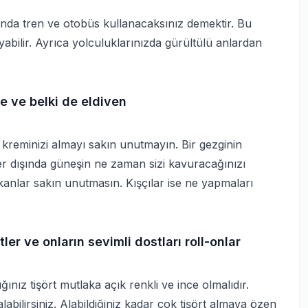
ında tren ve otobüs kullanacaksınız demektir. Bu
bilir. Ayrıca yolculuklarınızda gürültülü anlardan
e ve belki de eldiven
kreminizi almayı sakın unutmayın. Bir gezginin
r dışında güneşin ne zaman sizi kavuracağınızı
anlar sakın unutmasın. Kışçılar ise ne yapmaları
ler ve onların sevimli dostları roll-onlar
ğınız tişört mutlaka açık renkli ve ince olmalıdır.
labilirsiniz. Alabildiğiniz kadar çok tişört almaya özen