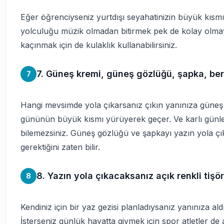
Eğer öğrenciyseniz yurtdışı seyahatinizin büyük kısm
yolculuğu müzik olmadan bitirmek pek de kolay olmaya
kaçınmak için de kulaklık kullanabilirsiniz.
7. Güneş kremi, güneş gözlüğü, şapka, ber
7
Hangi mevsimde yola çıkarsanız çıkın yanınıza güneş 
gününün büyük kısmı yürüyerek geçer. Ve karlı günle
bilemezsiniz. Güneş gözlüğü ve şapkayı yazın yola çık
gerektiğini zaten bilir.
8. Yazın yola çıkacaksanız açık renkli tişört
8
Kendiniz için bir yaz gezisi planladıysanız yanınıza aldı
İsterseniz günlük hayatta giymek için spor atletler de a