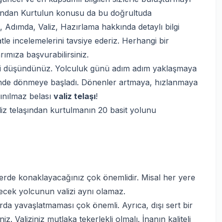
şından Kurtulun konusu da bu doğrultuda
k, Adımda, Valiz, Hazırlama hakkında detaylı bilgi
le incelemelerini tavsiye ederiz. Herhangi bir
mıza başvurabilirsiniz.
şeyi düşündünüz. Yolculuk günü adım adım yaklaşmaya
içinde dönmeye başladı. Dönenler artmaya, hızlanmaya
ınılmaz belası
valiz telaşı
!
liz telaşından kurtulmanın 20 basit yolunu
lerde konaklayacağınız çok önemlidir. Misal her yere
idecek yolcunun valizi aynı olamaz.
rda yavaşlatmaması çok önemli. Ayrıca, dışı sert bir
. Valiziniz mutlaka tekerlekli olmalı. İnanın kaliteli