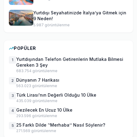
Yurtdışı Seyahatinizde İtalya’ya Gitmek için
9 Neden!
5.987
görüntülenme
POPÜLER
Yurtdışından Telefon Getirenlerin Mutlaka Bilmesi
1
Gereken 3 Şey
683.754
görüntülenme
Dünyanın 7 Harikası
2
563.023
görüntülenme
Türk Lirası'nın Değerli Olduğu 10 Ülke
3
435.039
görüntülenme
Gezilecek En Ucuz 10 Ülke
4
293.596
görüntülenme
25 Farklı Dilde ‘’Merhaba’’ Nasıl Söylenir?
5
271.569
görüntülenme