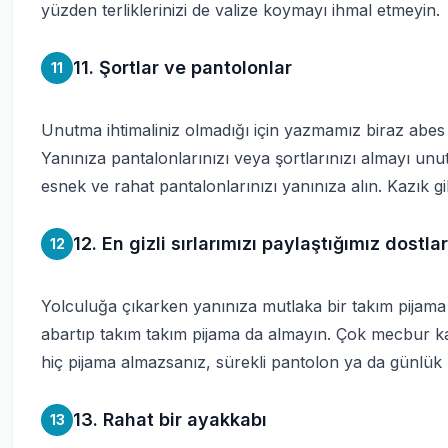
yüzden terliklerinizi de valize koymayı ihmal etmeyin.
11. Şortlar ve pantolonlar
11
Unutma ihtimaliniz olmadığı için yazmamız biraz abes
Yanınıza pantalonlarınızı veya şortlarınızı almayı un
esnek ve rahat pantalonlarınızı yanınıza alın. Kazık gib
12. En gizli sırlarımızı paylaştığımız dostla
12
Yolculuğa çıkarken yanınıza mutlaka bir takım pijam
abartıp takım takım pijama da almayın. Çok mecbur kalır
hiç pijama almazsanız, sürekli pantolon ya da günlük ş
13. Rahat bir ayakkabı
13