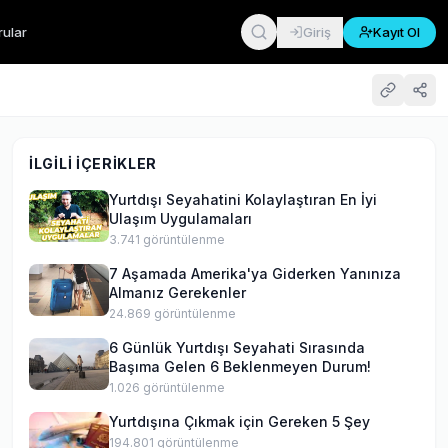
rular
Giriş
Kayıt Ol
İLGILI İÇERIKLER
Yurtdışı Seyahatini Kolaylaştıran En İyi
Ulaşım Uygulamaları
3.741
görüntülenme
7 Aşamada Amerika'ya Giderken Yanınıza
Almanız Gerekenler
24.869
görüntülenme
6 Günlük Yurtdışı Seyahati Sırasında
Başıma Gelen 6 Beklenmeyen Durum!
1.026
görüntülenme
Yurtdışına Çıkmak için Gereken 5 Şey
194.801
görüntülenme