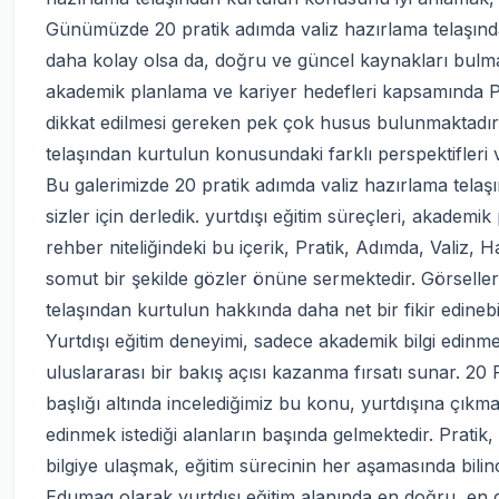
Günümüzde 20 pratik adımda valiz hazırlama telaşından
daha kolay olsa da, doğru ve güncel kaynakları bulmak h
akademik planlama ve kariyer hedefleri kapsamında Pr
dikkat edilmesi gereken pek çok husus bulunmaktadır.
telaşından kurtulun konusundaki farklı perspektifleri 
Bu galerimizde 20 pratik adımda valiz hazırlama telaşı
sizler için derledik. yurtdışı eğitim süreçleri, akademi
rehber niteliğindeki bu içerik, Pratik, Adımda, Valiz, 
somut bir şekilde gözler önüne sermektedir. Görseller
telaşından kurtulun hakkında daha net bir fikir edinebil
Yurtdışı eğitim deneyimi, sadece akademik bilgi edinmeni
uluslararası bir bakış açısı kazanma fırsatı sunar. 2
başlığı altında incelediğimiz bu konu, yurtdışına çıkmay
edinmek istediği alanların başında gelmektedir. Pratik,
bilgiye ulaşmak, eğitim sürecinin her aşamasında bilinç
Edumag olarak yurtdışı eğitim alanında en doğru, en g