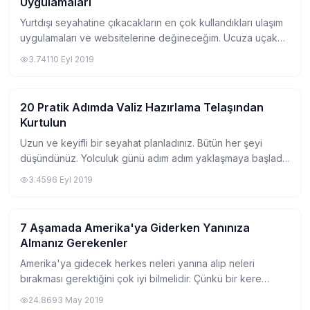
Uygulamaları
Yurtdışı seyahatine çıkacakların en çok kullandıkları ulaşım
uygulamaları ve websitelerine değineceğim. Ucuza uçak
bileti veya diğer ulaşım araçlarını nasıl bulabileceğinizi bu
3.741
10 Eyl 2019
şekilde öğrenebileceksi...
20 Pratik Adımda Valiz Hazırlama Telaşından
Seyahat
Kurtulun
Uzun ve keyifli bir seyahat planladınız. Bütün her şeyi
düşündünüz. Yolculuk günü adım adım yaklaşmaya başladı.
Yanınıza alacaklarınız ufak ufak kafanızın içinde dönmeye
3.459
6 Eyl 2019
başladı. Dönenler artmaya, hız...
7 Aşamada Amerika'ya Giderken Yanınıza
Seyahat
Almanız Gerekenler
Amerika'ya gidecek herkes neleri yanına alıp neleri
bırakması gerektiğini çok iyi bilmelidir. Çünkü bir kere
götürmediğinizde uzun süre pişmanlık yaşayabilirsiniz. Bu
24.869
3 May 2019
durumu en çok Work and Travel öğr...