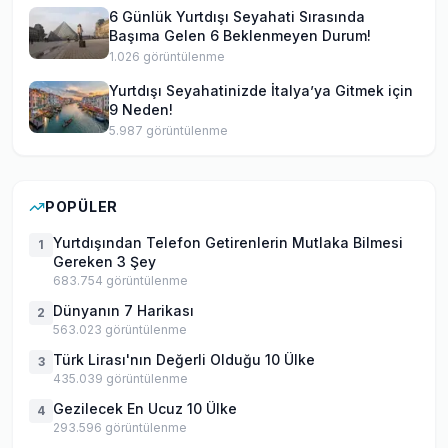
6 Günlük Yurtdışı Seyahati Sırasında
Başıma Gelen 6 Beklenmeyen Durum!
1.026
görüntülenme
Yurtdışı Seyahatinizde İtalya’ya Gitmek için
9 Neden!
5.987
görüntülenme
POPÜLER
Yurtdışından Telefon Getirenlerin Mutlaka Bilmesi
1
Gereken 3 Şey
683.754
görüntülenme
Dünyanın 7 Harikası
2
563.023
görüntülenme
Türk Lirası'nın Değerli Olduğu 10 Ülke
3
435.039
görüntülenme
Gezilecek En Ucuz 10 Ülke
4
293.596
görüntülenme