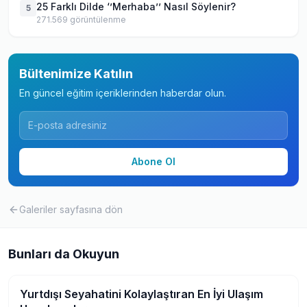
25 Farklı Dilde ‘’Merhaba’’ Nasıl Söylenir?
5
271.569
görüntülenme
Bültenimize Katılın
En güncel eğitim içeriklerinden haberdar olun.
Abone Ol
Galeriler
sayfasına dön
Bunları da Okuyun
Yurtdışı Seyahatini Kolaylaştıran En İyi Ulaşım
Seyahat