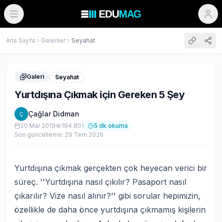
Ana Sayfa
Galeriler
Seyahat
Galeri
Seyahat
Yurtdışına Çıkmak için Gereken 5 Şey
Çağlar Didman
Ç
20 Mar 2019
194.801
5
dk okuma
Son güncelleme:
29 Tem 2026
Yurtdışına çıkmak gerçekten çok heyecan verici bir
süreç. ''Yurtdışına nasıl çıkılır? Pasaport nasıl
çıkarılır? Vize nasıl alınır?'' gibi sorular hepimizin,
özellikle de daha önce yurtdışına çıkmamış kişilerin