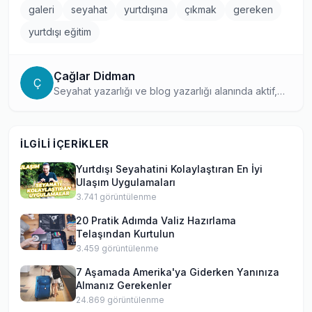
galeri
seyahat
yurtdışına
çıkmak
gereken
yurtdışı eğitim
Çağlar Didman
Ç
Seyahat yazarlığı ve blog yazarlığı alanında aktif,
dünyanın farklı köşelerindeki eğitim ve kültürel
deneyimleri okuyucularıyla paylaşan deneyimli bir
gezgin yazar. Keşif odaklı yaklaşımıyla, yurtdışı
İLGILI İÇERIKLER
eğitimi düşünenler için ilham verici içerikler
hazırlıyor.
Yurtdışı Seyahatini Kolaylaştıran En İyi
Ulaşım Uygulamaları
3.741
görüntülenme
20 Pratik Adımda Valiz Hazırlama
Telaşından Kurtulun
3.459
görüntülenme
7 Aşamada Amerika'ya Giderken Yanınıza
Almanız Gerekenler
24.869
görüntülenme