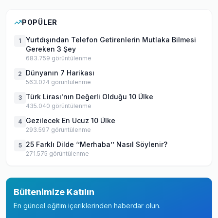
POPÜLER
Yurtdışından Telefon Getirenlerin Mutlaka Bilmesi
1
Gereken 3 Şey
683.759
görüntülenme
Dünyanın 7 Harikası
2
563.024
görüntülenme
Türk Lirası'nın Değerli Olduğu 10 Ülke
3
435.040
görüntülenme
Gezilecek En Ucuz 10 Ülke
4
293.597
görüntülenme
25 Farklı Dilde ‘’Merhaba’’ Nasıl Söylenir?
5
271.575
görüntülenme
Bültenimize Katılın
En güncel eğitim içeriklerinden haberdar olun.