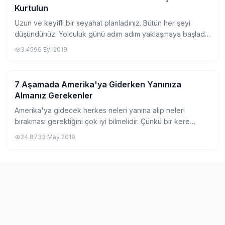
Kurtulun
Uzun ve keyifli bir seyahat planladınız. Bütün her şeyi
düşündünüz. Yolculuk günü adım adım yaklaşmaya başladı.
Yanınıza alacaklarınız ufak ufak kafanızın içinde dönmeye
3.459
6 Eyl 2019
başladı. Dönenler artmaya, hız...
7 Aşamada Amerika'ya Giderken Yanınıza
Seyahat
Almanız Gerekenler
Amerika'ya gidecek herkes neleri yanına alıp neleri
bırakması gerektiğini çok iyi bilmelidir. Çünkü bir kere
götürmediğinizde uzun süre pişmanlık yaşayabilirsiniz. Bu
24.873
3 May 2019
durumu en çok Work and Travel öğr...