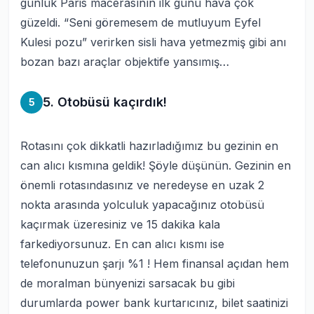
günlük Paris macerasının ilk günü hava çok
güzeldi.
“Seni göremesem de mutluyum Eyfel
Kulesi pozu”
verirken sisli hava yetmezmiş gibi anı
bozan bazı araçlar objektife yansımış…
5. Otobüsü kaçırdık!
5
Rotasını çok dikkatli hazırladığımız bu gezinin en
can alıcı kısmına geldik! Şöyle düşünün. Gezinin en
önemli rotasındasınız ve neredeyse en uzak 2
nokta arasında yolculuk yapacağınız otobüsü
kaçırmak üzeresiniz ve 15 dakika kala
farkediyorsunuz. En can alıcı kısmı ise
telefonunuzun şarjı %1 ! Hem finansal açıdan hem
de moralman bünyenizi sarsacak bu gibi
durumlarda power bank kurtarıcınız, bilet saatinizi