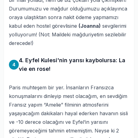
bir mail yolladı, hem de biz çoktan yola çıkmışken!
Durumumuzu ve mağdur olduğumuzu açıklayınca
oraya ulaştıktan sonra nakit ödeme yapmamızı
kabul eden hostel görevlisine
(Joanna)
sevgilerimi
yolluyorum!
(Not: Maildeki mağduriyetim sezilebilir
derecede!)
4. Eyfel Kulesi'nin yarısı kaybolursa: La
4
vie en rose!
Paris muhteşem bir yer. İnsanların Fransızca
konuşmalarını dinleyip mest olacağım, en sevdiğim
Fransız yapım “Amelie” filminin atmosferini
yaşayacağım dakikaları hayal ederken havanın sisli
ve -10 derece olacağını ve Eyfel’in yarısını
göremeyeceğimi tahmin etmemiştim. Neyse ki 2