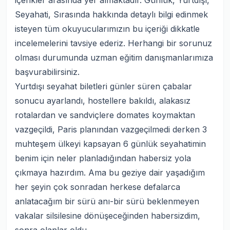
içerikler arasında yer almaktadır. Günlük, Yurtdışı,
Seyahati, Sırasında hakkında detaylı bilgi edinmek
isteyen tüm okuyucularımızın bu içeriği dikkatle
incelemelerini tavsiye ederiz. Herhangi bir sorunuz
olması durumunda uzman eğitim danışmanlarımıza
başvurabilirsiniz.
Yurtdışı seyahat biletleri günler süren çabalar
sonucu ayarlandı, hostellere bakıldı, alakasız
rotalardan ve sandviçlere domates koymaktan
vazgeçildi, Paris planından vazgeçilmedi derken 3
muhteşem ülkeyi kapsayan 6 günlük seyahatimin
benim için neler planladığından habersiz yola
çıkmaya hazırdım. Ama bu geziye dair yaşadığım
her şeyin çok sonradan herkese defalarca
anlatacağım bir sürü anı-bir sürü beklenmeyen
vakalar silsilesine dönüşeceğinden habersizdim,