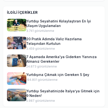
İLGILI İÇERIKLER
Yurtdışı Seyahatini Kolaylaştıran En İyi
Ulaşım Uygulamaları
3.741
görüntülenme
20 Pratik Adımda Valiz Hazırlama
Telaşından Kurtulun
3.459
görüntülenme
7 Aşamada Amerika'ya Giderken Yanınıza
Almanız Gerekenler
24.873
görüntülenme
Yurtdışına Çıkmak için Gereken 5 Şey
194.801
görüntülenme
Yurtdışı Seyahatinizde İtalya’ya Gitmek için
9 Neden!
5.987
görüntülenme