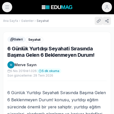
Ana Sayfa
Galeriler
Seyahat
Galeri
Seyahat
6 Günlük Yurtdışı Seyahati Sırasında
Başıma Gelen 6 Beklenmeyen Durum!
Merve Sayın
M
5 Nis 2019
1.026
5
dk okuma
Son güncelleme:
29 Tem 2026
6 Günlük Yurtdışı Seyahati Sırasında Başıma Gelen
6 Beklenmeyen Durum! konusu, yurtdışı eğitim
sürecinde önemli bir yere sahiptir. yurtdışı eğitim