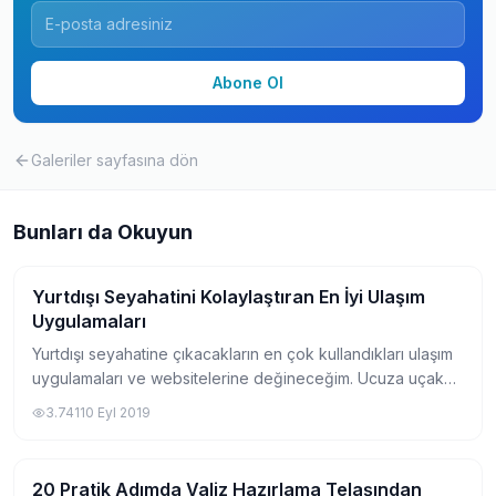
Abone Ol
Galeriler
sayfasına dön
Bunları da Okuyun
Yurtdışı Seyahatini Kolaylaştıran En İyi Ulaşım
Seyahat
Uygulamaları
Yurtdışı seyahatine çıkacakların en çok kullandıkları ulaşım
uygulamaları ve websitelerine değineceğim. Ucuza uçak
bileti veya diğer ulaşım araçlarını nasıl bulabileceğinizi bu
3.741
10 Eyl 2019
şekilde öğrenebileceksi...
20 Pratik Adımda Valiz Hazırlama Telaşından
Seyahat