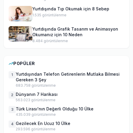
Yurtdışında Tıp Okumak için 8 Sebep
1.535
görüntülenme
Yurtdışında Grafik Tasarım ve Animasyon
Okumanız için 10 Neden
8.484
görüntülenme
POPÜLER
Yurtdışından Telefon Getirenlerin Mutlaka Bilmesi
1
Gereken 3 Şey
683.758
görüntülenme
Dünyanın 7 Harikası
2
563.023
görüntülenme
Türk Lirası'nın Değerli Olduğu 10 Ülke
3
435.039
görüntülenme
Gezilecek En Ucuz 10 Ülke
4
293.596
görüntülenme