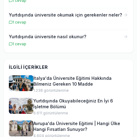
1
cevap
Yurtdışında üniversite okumak için gerekenler neler?
1
cevap
Yurtdışında üniversite nasıl okunur?
1
cevap
İLGILI İÇERIKLER
İtalya'da Üniversite Eğitimi Hakkında
Bilmeniz Gereken 10 Madde
1.238
görüntülenme
Yurtdışında Okuyabileceğiniz En İyi 6
İşletme Bölümü
6.611
görüntülenme
Avrupa'da Üniversite Eğitimi | Hangi Ülke
Hangi Fırsatları Sunuyor?
4.604
görüntülenme