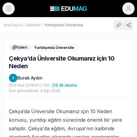
Ana Sayfa
Galeriler
Yurtdışında Üniversite
Galeri
Yurtdışında Üniversite
Çekya’da Üniversite Okumanız için 10
Neden
Burak Aydın
B
13 Haz 2018
12.790
5
dk okuma
Son güncelleme:
3 Ağu 2026
Çekya’da Üniversite Okumanız için 10 Neden
konusu, yurtdışı eğitim sürecinde önemli bir yere
sahiptir. Çekya'da eğitim, Avrupa'nın kalbinde