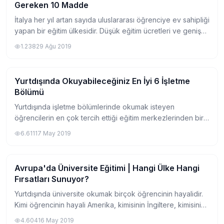
Gereken 10 Madde
İtalya her yıl artan sayıda uluslararası öğrenciye ev sahipliği
yapan bir eğitim ülkesidir. Düşük eğitim ücretleri ve geniş
program seçenekleriyle İtalya Avrupa’da kaliteli bir eğitim
1.238
29 Ağu 2019
alabileceğiniz e...
Yurtdışında Okuyabileceğiniz En İyi 6 İşletme
Yurtdışında Üniversite
Bölümü
Yurtdışında işletme bölümlerinde okumak isteyen
öğrencilerin en çok tercih ettiği eğitim merkezlerinden biri
olan IBS'ten yola çıkarak, sizlere okuyabileceğiniz en iyi 6
6.611
17 May 2019
bölümden bahsedeceğiz. IBS (In...
Avrupa'da Üniversite Eğitimi | Hangi Ülke Hangi
Yurtdışında Üniversite
Fırsatları Sunuyor?
Yurtdışında üniversite okumak birçok öğrencinin hayalidir.
Kimi öğrencinin hayali Amerika, kimisinin İngiltere, kimisinin
Avrupa veya Kanada. Ancak öğrencileri bazı ülkelerde
4.604
16 May 2019