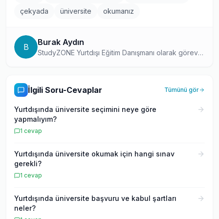
çekyada
üniversite
okumanız
Burak Aydın
B
StudyZONE Yurtdışı Eğitim Danışmanı olarak görev
yapan, uluslararası eğitim programları konusunda
profesyonel deneyime sahip bir uzman. Danışmanlık
pratiğinden edindiği bilgileri, EDUMAG
İlgili Soru-Cevaplar
Tümünü gör
okuyucularıyla paylaşıyor.
Yurtdışında üniversite seçimini neye göre
yapmalıyım?
1
cevap
Yurtdışında üniversite okumak için hangi sınav
gerekli?
1
cevap
Yurtdışında üniversite başvuru ve kabul şartları
neler?