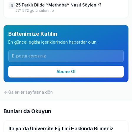
25 Farklı Dilde ‘’Merhaba’’ Nasıl Söylenir?
5
271.572
görüntülenme
Bültenimize Katılın
En güncel eğitim içeriklerinden haberdar olun.
Abone Ol
Galeriler
sayfasına dön
Bunları da Okuyun
İtalya'da Üniversite Eğitimi Hakkında Bilmeniz
Yurtdışında Üniversite