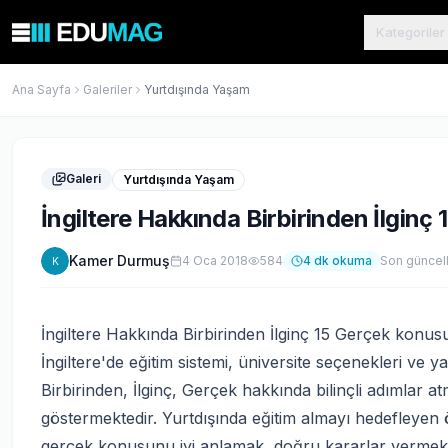
Kategoriler
Ana Sayfa
Galeriler
Yurtdışında Yaşam
Galeri
Yurtdışında Yaşam
İngiltere Hakkında Birbirinden İlginç
Kamer Durmuş
4 Oca 2018
584
4
dk okuma
Son güncel
K
İngiltere Hakkında Birbirinden İlginç 15 Gerçek konusu,
İngiltere'de eğitim sistemi, üniversite seçenekleri ve y
Birbirinden, İlginç, Gerçek hakkında bilinçli adımlar a
göstermektedir. Yurtdışında eğitim almayı hedefleyen öğr
gerçek konusunu iyi anlamak, doğru kararlar vermek