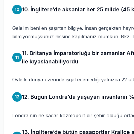
10. İngiltere’de aksanlar her 25 milde (45 
10
Gelelim beni en şaşırtan bilgiye. İnsan gerçekten hayret e
bilmiyormuşsunuz hissine kapılmanız mümkün. Bkz.
11. Britanya İmparatorluğu bir zamanlar A
11
ile kıyaslanabiliyordu.
Öyle ki dünya üzerinde işgal edemediği yalnızca 22 ülk
12. Bugün Londra’da yaşayan insanların %
12
Londra’nın ne kadar kozmopolit bir şehir olduğu orta
13. İngiltere’de bütün pasaportlar Kraliçe 