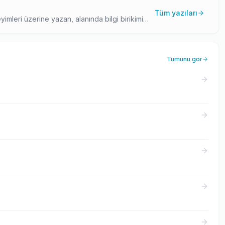
Tüm yazıları
yimleri üzerine yazan, alanında bilgi birikimi
hber içerikleriyle, yurtdışı eğitim planlayanlar
Tümünü gör