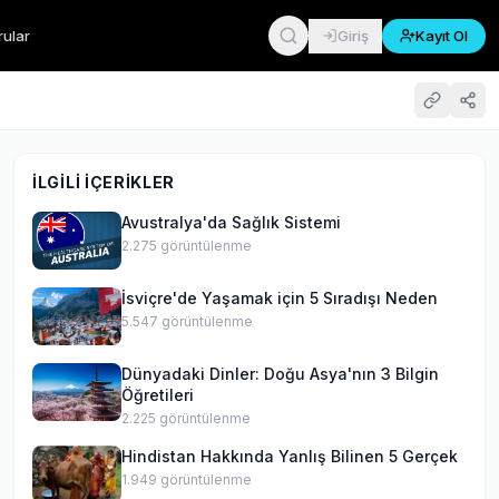
rular
Giriş
Kayıt Ol
İLGILI İÇERIKLER
Avustralya'da Sağlık Sistemi
2.275
görüntülenme
İsviçre'de Yaşamak için 5 Sıradışı Neden
5.547
görüntülenme
Dünyadaki Dinler: Doğu Asya'nın 3 Bilgin
Öğretileri
2.225
görüntülenme
Hindistan Hakkında Yanlış Bilinen 5 Gerçek
1.949
görüntülenme