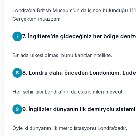
Londra’da British Museum’un da içinde bulunduğu 11’i
Gerçekten muazzam!
7. İngiltere’de gideceğiniz her bölge deni
7
Bir ada ülkesi olması bunu kanıtlar nitelikte.
8. Londra daha önceden Londonium, Ludenw
8
Her şehir gibi Londra’nın da eski isimleri mevcut.
9. İngilizler dünyanın ilk demiryolu sistemin
9
Öyle ki dünyanın ilk metro istasyonu Londra’dadır.