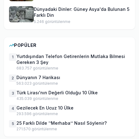
Dünyadaki Dinler: Güney Asya'da Bulunan 5
Farklı Din
5.246
görüntülenme
POPÜLER
Yurtdışından Telefon Getirenlerin Mutlaka Bilmesi
1
Gereken 3 Şey
683.757
görüntülenme
Dünyanın 7 Harikası
2
563.023
görüntülenme
Türk Lirası'nın Değerli Olduğu 10 Ülke
3
435.039
görüntülenme
Gezilecek En Ucuz 10 Ülke
4
293.596
görüntülenme
25 Farklı Dilde ‘’Merhaba’’ Nasıl Söylenir?
5
271.570
görüntülenme