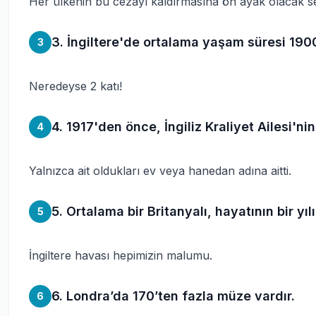
Her ülkenin bu cezayı kaldırmasına ön ayak olacak seb
3. İngiltere'de ortalama yaşam süresi 1900
3
Neredeyse 2 katı!
4. 1917'den önce, İngiliz Kraliyet Ailesi'ni
4
Yalnızca ait oldukları ev veya hanedan adına aitti.
5. Ortalama bir Britanyalı, hayatının bir yıl
5
İngiltere havası hepimizin malumu.
6. Londra’da 170’ten fazla müze vardır.
6