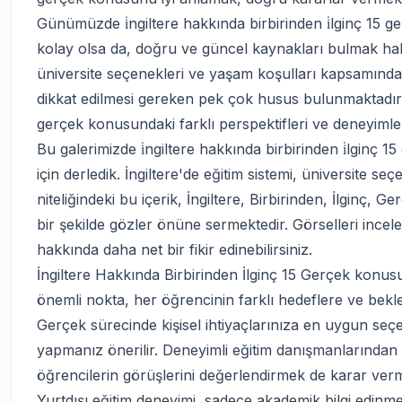
Günümüzde i̇ngiltere hakkında birbirinden i̇lginç 15 ge
kolay olsa da, doğru ve güncel kaynakları bulmak hala ö
üniversite seçenekleri ve yaşam koşulları kapsamında İ
dikkat edilmesi gereken pek çok husus bulunmaktadır. Bu
gerçek konusundaki farklı perspektifleri ve deneyimler
Bu galerimizde i̇ngiltere hakkında birbirinden i̇lginç 1
için derledik. İngiltere'de eğitim sistemi, üniversite s
niteliğindeki bu içerik, İngiltere, Birbirinden, İlginç,
bir şekilde gözler önüne sermektedir. Görselleri inceley
hakkında daha net bir fikir edinebilirsiniz.
İngiltere Hakkında Birbirinden İlginç 15 Gerçek konus
önemli nokta, her öğrencinin farklı hedeflere ve beklen
Gerçek sürecinde kişisel ihtiyaçlarınıza en uygun seçe
yapmanız önerilir. Deneyimli eğitim danışmanlarında
öğrencilerin görüşlerini değerlendirmek de karar verm
Yurtdışı eğitim deneyimi, sadece akademik bilgi edinmeni