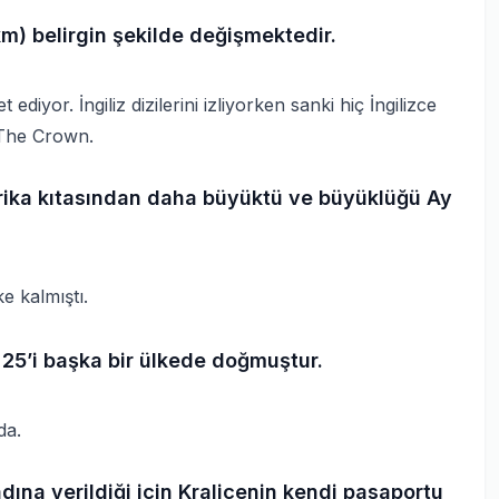
km) belirgin şekilde değişmektedir.
diyor. İngiliz dizilerini izliyorken sanki hiç İngilizce
 The Crown.
frika kıtasından daha büyüktü ve büyüklüğü Ay
e kalmıştı.
25’i başka bir ülkede doğmuştur.
da.
adına verildiği için Kraliçenin kendi pasaportu