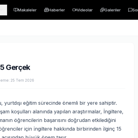
Makaleler
Haberler
Videolar
Galeriler
So
 15 Gerçek
leme:
25 Tem 2026
 yurtdışı eğitim sürecinde önemli bir yere sahiptir.
aşam koşulları alanında yapılan araştırmalar, İngiltere,
tmanın öğrencilerin başarısını doğrudan etkilediğini
enciler için i̇ngiltere hakkında birbirinden i̇lginç 15
 açısından büyük önem taşır.