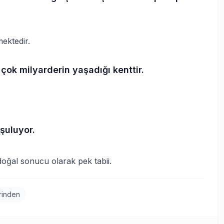
ektedir.
çok milyarderin yaşadığı kenttir.
uşuluyor.
doğal sonucu olarak pek tabii.
irinden