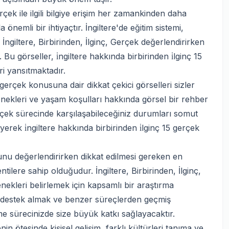
rçek ile ilgili bilgiye erişim her zamankinden daha
nemli bir ihtiyaçtır. İngiltere'de eğitim sistemi,
ngiltere, Birbirinden, İlginç, Gerçek değerlendirirken
 görseller, i̇ngiltere hakkında birbirinden i̇lginç 15
i yansıtmaktadır.
5 gerçek konusuna dair dikkat çekici görselleri sizler
eçenekleri ve yaşam koşulları hakkında görsel bir rehber
 Gerçek sürecinde karşılaşabileceğiniz durumları somut
erek i̇ngiltere hakkında birbirinden i̇lginç 15 gerçek
unu değerlendirirken dikkat edilmesi gereken en
tilere sahip olduğudur. İngiltere, Birbirinden, İlginç,
nekleri belirlemek için kapsamlı bir araştırma
n destek almak ve benzer süreçlerden geçmiş
e sürecinizde size büyük katkı sağlayacaktır.
n ötesinde kişisel gelişim, farklı kültürleri tanıma ve