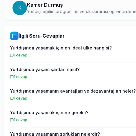
Kamer Durmuş
K
Yurtdışı eğitim programları ve uluslararası öğrenci dene
olan bir içerik üreticisi. Araştırmaya dayalı ve detaylı re
için güvenilir bir kaynak oluşturuyor.
İlgili Soru-Cevaplar
Yurtdışında yaşamak için en ideal ülke hangisi?
1
cevap
Yurtdışında yaşam şartları nasıl?
1
cevap
Yurtdışında yaşamanın avantajları ve dezavantajları neler?
1
cevap
Yurtdışında yaşamak için ne gerekli?
1
cevap
Yurtdışında yaşamanın zorlukları nelerdir?