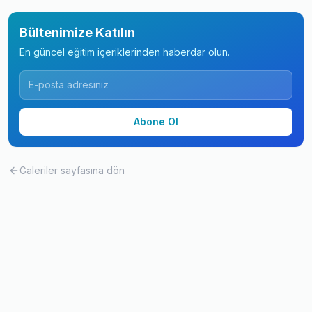
Bültenimize Katılın
En güncel eğitim içeriklerinden haberdar olun.
Abone Ol
Galeriler
sayfasına dön