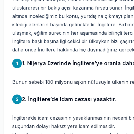
uluslararası bir bakış açısı kazanma fırsatı sunar. İng
altında incelediğimiz bu konu, yurtdışına çıkmayı planl
istediği alanların başında gelmektedir. İngiltere, Birbiri
ulaşmak, eğitim sürecinin her aşamasında bilinçli terci
İngiltere başlı başına ilgi çekici bir ülkeyken bizi şaş
daha önce İngiltere hakkında hiç duymadığınız gerçe
1. Nijerya üzerinde İngiltere’ye oranla dah
1
Bunun sebebi 180 milyonu aşkın nüfusuyla ülkenin resm
2. İngiltere’de idam cezası yasaktır.
2
İngiltere’de idam cezasının yasaklanmasının nedeni bir
suçundan dolayı haksız yere idam edilmesidir.