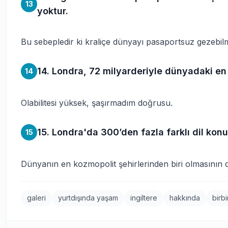
13
yoktur.
Bu sebepledir ki kraliçe dünyayı pasaportsuz gezebilm
14. Londra, 72 milyarderiyle dünyadaki en 
14
Olabilitesi yüksek, şaşırmadım doğrusu.
15. Londra'da 300’den fazla farklı dil kon
15
Dünyanın en kozmopolit şehirlerinden biri olmasının 
galeri
yurtdışında yaşam
ingiltere
hakkında
birb