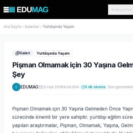
Kategoriler
Ana Sayfa
Galeriler
Yurtdışında Yaşam
Galeri
Yurtdışında Yaşam
Pişman Olmamak için 30 Yaşına Gel
Şey
EDUMAG
22 Haz 2016
24.004
5
dk okuma
Son güncelle
E
Pişman Olmamak için 30 Yaşına Gelmeden Önce Yapma
sürecinde önemli bir yere sahiptir. yurtdışı eğitim sür
yapılan araştırmalar, Pişman, Olmamak, Yaşına, Gelme