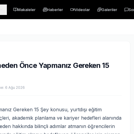
Makaleler
Haberler
Videolar
Galeriler
So
meden Önce Yapmanız Gereken 15
me:
6 Ağu 2026
nız Gereken 15 Şey konusu, yurtdışı eğitim
eçleri, akademik planlama ve kariyer hedefleri alanında
den hakkında bilinçli adımlar atmanın öğrencilerin