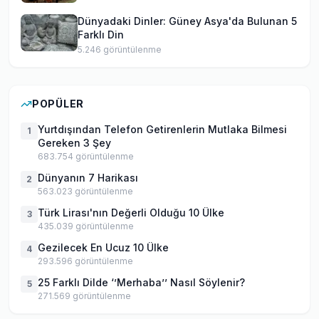
Dünyadaki Dinler: Güney Asya'da Bulunan 5
Farklı Din
5.246
görüntülenme
POPÜLER
Yurtdışından Telefon Getirenlerin Mutlaka Bilmesi
1
Gereken 3 Şey
683.754
görüntülenme
Dünyanın 7 Harikası
2
563.023
görüntülenme
Türk Lirası'nın Değerli Olduğu 10 Ülke
3
435.039
görüntülenme
Gezilecek En Ucuz 10 Ülke
4
293.596
görüntülenme
25 Farklı Dilde ‘’Merhaba’’ Nasıl Söylenir?
5
271.569
görüntülenme