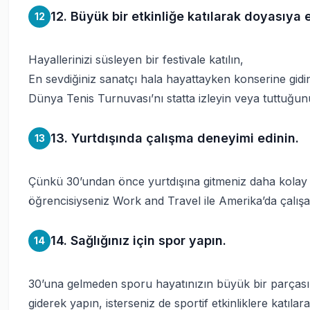
12. Büyük bir etkinliğe katılarak doyasıya 
12
Hayallerinizi süsleyen bir festivale katılın,
En sevdiğiniz sanatçı hala hayattayken konserine gidi
Dünya Tenis Turnuvası’nı statta izleyin veya tuttuğun
13. Yurtdışında çalışma deneyimi edinin.
13
Çünkü 30’undan önce yurtdışına gitmeniz daha kolay ve
öğrencisiyseniz Work and Travel ile Amerika’da çalışabi
14. Sağlığınız için spor yapın.
14
30’una gelmeden sporu hayatınızın büyük bir parçası h
giderek yapın, isterseniz de sportif etkinliklere katıla