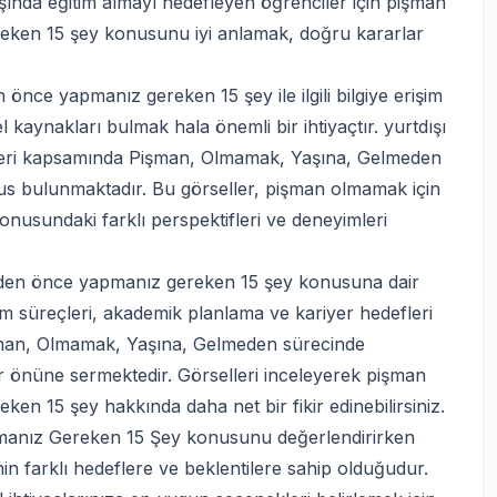
ışında eğitim almayı hedefleyen öğrenciler için pişman
ken 15 şey konusunu iyi anlamak, doğru kararlar
e yapmanız gereken 15 şey ile ilgili bilgiye erişim
aynakları bulmak hala önemli bir ihtiyaçtır. yurtdışı
fleri kapsamında Pişman, Olmamak, Yaşına, Gelmeden
us bulunmaktadır. Bu görseller, pişman olmamak için
usundaki farklı perspektifleri ve deneyimleri
eden önce yapmanız gereken 15 şey konusuna dair
ğitim süreçleri, akademik planlama ve kariyer hedefleri
Pişman, Olmamak, Yaşına, Gelmeden sürecinde
er önüne sermektedir. Görselleri inceleyerek pişman
n 15 şey hakkında daha net bir fikir edinebilirsiniz.
anız Gereken 15 Şey konusunu değerlendirirken
in farklı hedeflere ve beklentilere sahip olduğudur.