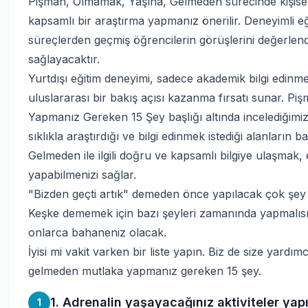
Pişman, Olmamak, Yaşına, Gelmeden sürecinde kişisel 
kapsamlı bir araştırma yapmanız önerilir. Deneyimli 
süreçlerden geçmiş öğrencilerin görüşlerini değerlen
sağlayacaktır.
Yurtdışı eğitim deneyimi, sadece akademik bilgi edinmeni
uluslararası bir bakış açısı kazanma fırsatı sunar. 
Yapmanız Gereken 15 Şey başlığı altında incelediğimi
sıklıkla araştırdığı ve bilgi edinmek istediği alanları
Gelmeden ile ilgili doğru ve kapsamlı bilgiye ulaşmak, 
yapabilmenizi sağlar.
"Bizden geçti artık" demeden önce yapılacak çok şey v
Keşke dememek için bazı şeyleri zamanında yapmalısını
onlarca bahaneniz olacak.
İyisi mi vakit varken bir liste yapın. Biz de size yardımc
gelmeden mutlaka yapmanız gereken 15 şey.
1. Adrenalin yaşayacağınız aktiviteler yapı
1