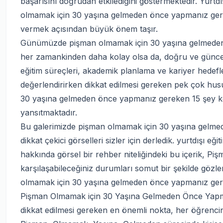
başarısını doğrudan etkilediğini göstermektedir. Yurtd
olmamak için 30 yaşına gelmeden önce yapmanız gere
vermek açısından büyük önem taşır.
Günümüzde pişman olmamak için 30 yaşına gelmeden önc
her zamankinden daha kolay olsa da, doğru ve güncel k
eğitim süreçleri, akademik planlama ve kariyer hede
değerlendirirken dikkat edilmesi gereken pek çok hus
30 yaşına gelmeden önce yapmanız gereken 15 şey kon
yansıtmaktadır.
Bu galerimizde pişman olmamak için 30 yaşına gelm
dikkat çekici görselleri sizler için derledik. yurtdışı e
hakkında görsel bir rehber niteliğindeki bu içerik, 
karşılaşabileceğiniz durumları somut bir şekilde gözl
olmamak için 30 yaşına gelmeden önce yapmanız gereke
Pişman Olmamak için 30 Yaşına Gelmeden Önce Yapm
dikkat edilmesi gereken en önemli nokta, her öğrencin