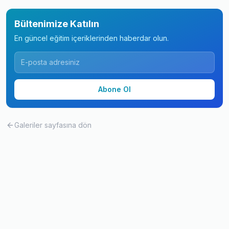
Bültenimize Katılın
En güncel eğitim içeriklerinden haberdar olun.
Abone Ol
Galeriler
sayfasına dön