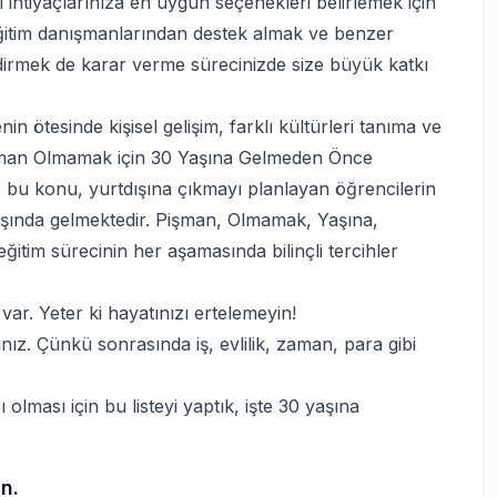
ihtiyaçlarınıza en uygun seçenekleri belirlemek için
eğitim danışmanlarından destek almak ve benzer
dirmek de karar verme sürecinizde size büyük katkı
n ötesinde kişisel gelişim, farklı kültürleri tanıma ve
Pişman Olmamak için 30 Yaşına Gelmeden Önce
z bu konu, yurtdışına çıkmayı planlayan öğrencilerin
n başında gelmektedir. Pişman, Olmamak, Yaşına,
eğitim sürecinin her aşamasında bilinçli tercihler
ar. Yeter ki hayatınızı ertelemeyin!
z. Çünkü sonrasında iş, evlilik, zaman, para gibi
ı olması için bu listeyi yaptık, işte 30 yaşına
n.