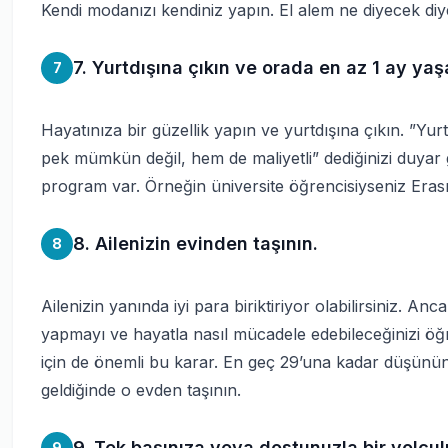
Kendi modanızı kendiniz yapın. El alem ne diyecek diy
7. Yurtdışına çıkın ve orada en az 1 ay yaş
7
Hayatınıza bir güzellik yapın ve yurtdışına çıkın. ”Yur
pek mümkün değil, hem de maliyetli” dediğinizi duyar 
program var. Örneğin üniversite öğrencisiyseniz Erasm
8. Ailenizin evinden taşının.
8
Ailenizin yanında iyi para biriktiriyor olabilirsiniz. An
yapmayı ve hayatla nasıl mücadele edebileceğinizi öğren
için de önemli bu karar. En geç 29’una kadar düşünün
geldiğinde o evden taşının.
9. Tek başınıza veya dostunuzla bir yolcul
9