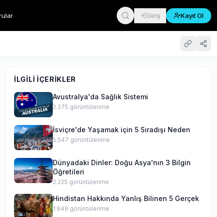
rular
Giriş
Kayıt Ol
İLGILI İÇERIKLER
Avustralya'da Sağlık Sistemi
2.275
görüntülenme
İsviçre'de Yaşamak için 5 Sıradışı Neden
5.547
görüntülenme
Dünyadaki Dinler: Doğu Asya'nın 3 Bilgin
Öğretileri
2.225
görüntülenme
Hindistan Hakkında Yanlış Bilinen 5 Gerçek
1.949
görüntülenme