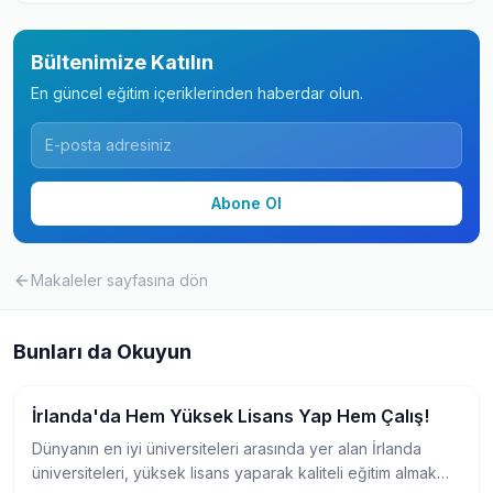
Bültenimize Katılın
En güncel eğitim içeriklerinden haberdar olun.
Abone Ol
Makaleler
sayfasına dön
Bunları da Okuyun
İrlanda'da Hem Yüksek Lisans Yap Hem Çalış!
Yurtdışında Master
Dünyanın en iyi üniversiteleri arasında yer alan İrlanda
üniversiteleri, yüksek lisans yaparak kaliteli eğitim almak