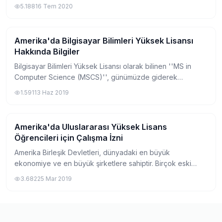
isteyen herkese bir fırsat olmaktadır. Genellikle İrlanda'da
5.188
16 Tem 2020
seçeceğiniz yüksek lis...
Amerika'da Bilgisayar Bilimleri Yüksek Lisansı
Yurtdışında Master
Hakkında Bilgiler
Bilgisayar Bilimleri Yüksek Lisansı olarak bilinen ''MS in
Computer Science (MSCS)'', günümüzde giderek
popülaritesini arttırmaktadır. Özellikle Amerika'daki
1.591
13 Haz 2019
üniversitelerde eğitimini alarak gelecekte...
Amerika'da Uluslararası Yüksek Lisans
Yurtdışında Master
Öğrencileri için Çalışma İzni
Amerika Birleşik Devletleri, dünyadaki en büyük
ekonomiye ve en büyük şirketlere sahiptir. Birçok eski
uluslararası öğrenci şimdi ABD'de önde gelen Fortune 500
3.682
25 Mar 2019
şirketlerinde liderlik konumlarından yar...