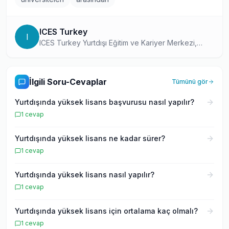
ICES Turkey
I
ICES Turkey Yurtdışı Eğitim ve Kariyer Merkezi,
1998 yılından bu yana kaliteli ve ihtiyacı en doğru
karşılayacak eğitim ve kariyer hizmetlerini Adana,
Gaziantep, Mersin, Çanakkale, İstanbul ve İzmir’de
İlgili Soru-Cevaplar
Tümünü gör
sunmaya devam etmektedir.
Yurtdışında yüksek lisans başvurusu nasıl yapılır?
1
cevap
Yurtdışında yüksek lisans ne kadar sürer?
1
cevap
Yurtdışında yüksek lisans nasıl yapılır?
1
cevap
Yurtdışında yüksek lisans için ortalama kaç olmalı?
1
cevap