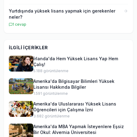
Yurtdışında yüksek lisans yapmak için gerekenler
neler?
1
cevap
İLGILI İÇERIKLER
İrlanda'da Hem Yüksek Lisans Yap Hem
Çalış!
5.188
görüntülenme
Amerika'da Bilgisayar Bilimleri Yüksek
Lisansı Hakkında Bilgiler
1.591
görüntülenme
Amerika'da Uluslararası Yüksek Lisans
Öğrencileri için Çalışma İzni
3.682
görüntülenme
Amerika'da MBA Yapmak İsteyenlere Eşsiz
Bir Okul: Alvernia Üniversitesi