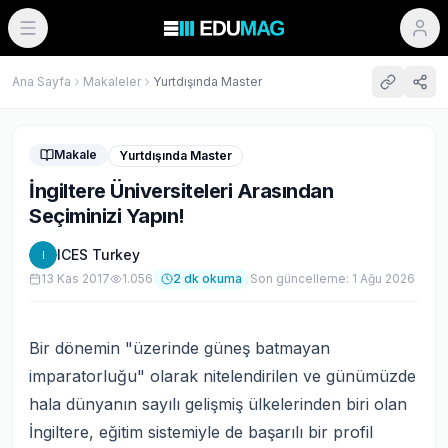
Ana Sayfa
Makaleler
Yurtdışında Master
Makale
Yurtdışında Master
İngiltere Üniversiteleri Arasından
Seçiminizi Yapın!
ICES Turkey
I
13 Kas 2017
1.056
2
dk okuma
Son güncelleme:
1 Ağu 2026
Bir dönemin "üzerinde güneş batmayan
imparatorluğu" olarak nitelendirilen ve günümüzde
hala dünyanın sayılı gelişmiş ülkelerinden biri olan
İngiltere, eğitim sistemiyle de başarılı bir profil