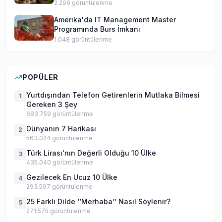
2.296
görüntülenme
Amerika'da IT Management Master
Programında Burs İmkanı
1.048
görüntülenme
POPÜLER
Yurtdışından Telefon Getirenlerin Mutlaka Bilmesi
1
Gereken 3 Şey
683.759
görüntülenme
Dünyanın 7 Harikası
2
563.024
görüntülenme
Türk Lirası'nın Değerli Olduğu 10 Ülke
3
435.040
görüntülenme
Gezilecek En Ucuz 10 Ülke
4
293.597
görüntülenme
25 Farklı Dilde ‘’Merhaba’’ Nasıl Söylenir?
5
271.575
görüntülenme