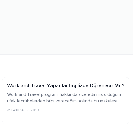
Work and Travel Yapanlar İngilizce Öğreniyor Mu?
Work and Travel Hakkında
Work and Travel programı hakkında size edinmiş olduğum
ufak tecrübelerden bilgi vereceğim. Aslında bu makaleyi
yazma amacımın temel nedeni Amerika rüyasının sizin için
1.413
24 Eki 2019
bir kabusa dönüşmemesini istediğ...