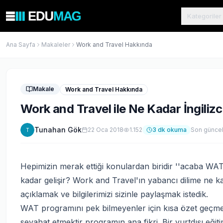
Kategoriler
Ana Sayfa
Makaleler
Work and Travel Hakkında
Makale
Work and Travel Hakkında
Work and Travel ile Ne Kadar İngiliz
Tunahan Gök
22 Oca 2018
1.152
3
dk okuma
Son günce
T
Hepimizin merak ettiği konulardan biridir ''acaba WA
kadar gelişir? Work and Travel'ın yabancı dilime ne k
açıklamak ve bilgilerimizi sizinle paylaşmak istedik.
WAT programını pek bilmeyenler için kısa özet geçmek
seyahat etmektir programın ana fikri. Bir yurtdışı eğiti