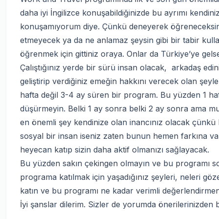
daha iyi İngilizce konuşabildiğinizde bu ayrımı kendi
konuşamıyorum diye. Çünkü deneyerek öğreneceksini
etmeyecek ya da ne anlamaz şeysin gibi bir tabir kull
öğrenmek için gittiniz oraya. Onlar da Türkiye’ye gelse 
Çalıştığınız yerde bir sürü insan olacak, arkadaş edin
geliştirip verdiğiniz emeğin hakkını verecek olan şeyl
hafta değil 3-4 ay süren bir program. Bu yüzden 1 h
düşürmeyin. Belki 1 ay sonra belki 2 ay sonra ama mut
en önemli şey kendinize olan inancınız olacak çünkü k
sosyal bir insan iseniz zaten bunun hemen farkına v
heyecan katıp sizin daha aktif olmanızı sağlayacak.
Bu yüzden sakın çekingen olmayın ve bu programı son
programa katılmak için yaşadığınız şeyleri, neleri göz
katın ve bu programı ne kadar verimli değerlendirmeniz
İyi şanslar dilerim. Sizler de yorumda önerilerinizden