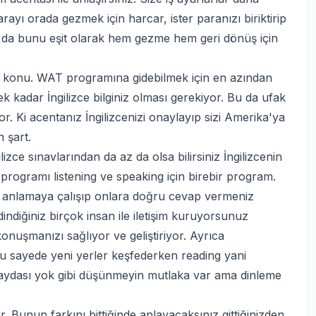
rayı orada gezmek için harcar, ister paranızı biriktirip
a da bunu eşit olarak hem gezme hem geri dönüş için
 konu. WAT programına gidebilmek için en azından
ek kadar İngilizce bilginiz olması gerekiyor. Bu da ufak
yor. Ki acentanız İngilizcenizi onaylayıp sizi Amerika'ya
n şart.
izce sınavlarından da az da olsa bilirsiniz İngilizcenin
 programı listening ve speaking için birebir program.
i anlamaya çalışıp onlara doğru cevap vermeniz
indiğiniz birçok insan ile iletişim kuruyorsunuz
onuşmanızı sağlıyor ve geliştiriyor. Ayrıca
 bu sayede yeni yerler keşfederken reading yani
aydası yok gibi düşünmeyin mutlaka var ama dinleme
 Bunun farkını bittiğinde anlayacaksınız gittiğinizden