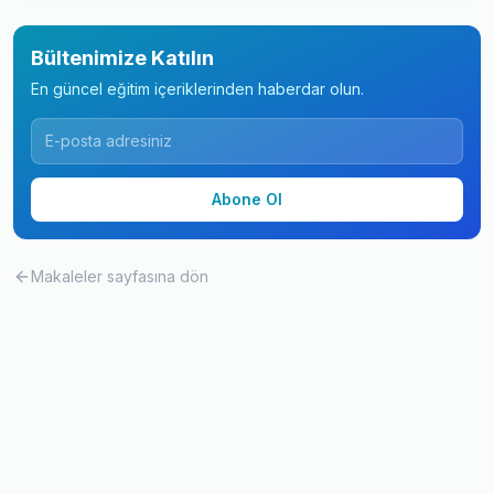
Bültenimize Katılın
En güncel eğitim içeriklerinden haberdar olun.
Abone Ol
Makaleler
sayfasına dön