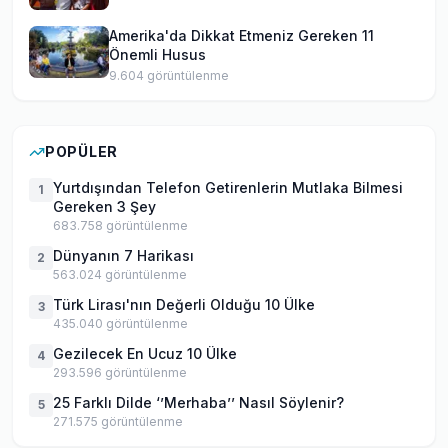
Amerika'da Dikkat Etmeniz Gereken 11
Önemli Husus
9.604
görüntülenme
POPÜLER
Yurtdışından Telefon Getirenlerin Mutlaka Bilmesi
1
Gereken 3 Şey
683.758
görüntülenme
Dünyanın 7 Harikası
2
563.024
görüntülenme
Türk Lirası'nın Değerli Olduğu 10 Ülke
3
435.040
görüntülenme
Gezilecek En Ucuz 10 Ülke
4
293.596
görüntülenme
25 Farklı Dilde ‘’Merhaba’’ Nasıl Söylenir?
5
271.575
görüntülenme