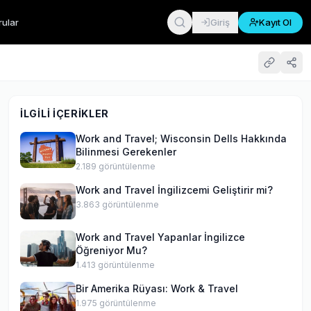
rular
Giriş
Kayıt Ol
İLGILI İÇERIKLER
Work and Travel; Wisconsin Dells Hakkında
Bilinmesi Gerekenler
2.189
görüntülenme
Work and Travel İngilizcemi Geliştirir mi?
3.863
görüntülenme
Work and Travel Yapanlar İngilizce
Öğreniyor Mu?
1.413
görüntülenme
Bir Amerika Rüyası: Work & Travel
1.975
görüntülenme