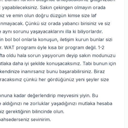
niz yapabileceksiniz. Sakın çekingen olmayın orada
z ve emin olun doğru düzgün kimse size laf
anmayacak. Çünkü siz orada yabancı birisiniz ve siz
aynı sorunu yaşayacaklarını illa ki biliyorlardır.
in bol bol onlarla konuşun, iletişim kurun bunlar sizi
er. WAT programı öyle kısa bir program değil. 1-2
afta oldu hala sorun yaşıyorum deyip sakın modunuzu
laka daha iyi şekilde konuşacaksınız. Tabi bunun için
endinize inanırsanız bunu başarabilirsiniz. Biraz
aracaksınız çünkü her gördüğünüz yeni şeyler size
una kadar değerlendirip meyvesini yiyin. Bu
e aldığınızı ne zorluklar yaşadığınızı mutlaka hesaba
 gerektiğinin bilincinde olun.
 bahsederseniz sevinirim.