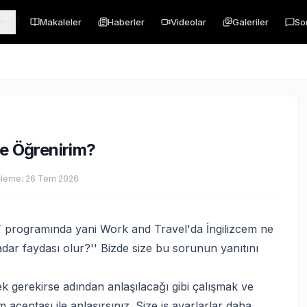
Makaleler
Haberler
Videolar
Galeriler
So
ce Öğrenirim?
lleme:
26 Tem 2026
T programında yani Work and Travel'da İngilizcem ne
adar faydası olur?'' Bizde size bu sorunun yanıtını
 gerekirse adından anlaşılacağı gibi çalışmak ve
m acentası ile anlaşırsınız. Size iş ayarlarlar daha