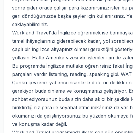
sonra gider orada çalışır para kazanırsınız; ister bu pa
geri döndüğünüzde başka şeyler için kullanırsınız. Y
saklayabilirsiniz.
Work and Travel'da İngilizce öğrenmek ise bambaşka
temel ihtiyaçlarınızı giderebilecek kadar, yol sorabilec
çaplı bir İngilizce altyapınız olması gerektiğini gösteri
yollasın. Hatta Amerika vizesi vb. işlemler için de zate
Bu programda İngilizce mutlaka öğrenirsiniz fakat İngil
parçaları vardır listening, reading, speaking gibi. WAT
Çünkü çevreniz yabancı insanlarla dolu ne dediklerin
gerekiyor buda dinleme ve konuşmanızı geliştiriyor. Ed
sohbet ediyorsunuz buda sizin daha akıcı bir şekilde k
biriktirdiğiniz para ile seyahat etme imkânınız da var
okumanızı da geliştiriyorsunuz bu yüzden okumaya f
ve konuşma kadar değil.
Work and Travel programında ilk ve son gün önemlidir.