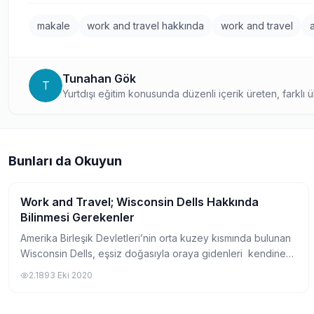
makale
work and travel hakkında
work and travel
Tunahan Gök
T
Yurtdışı eğitim konusunda düzenli içerik üreten, farklı ül
okuyucularıyla paylaşan bir yazar. Detaylı ve bilgilendir
rehberlik ediyor.
Bunları da Okuyun
Work and Travel; Wisconsin Dells Hakkında
Work and Travel Hakkında
Bilinmesi Gerekenler
Amerika Birleşik Devletleri’nin orta kuzey kısmında bulunan
Wisconsin Dells, eşsiz doğasıyla oraya gidenleri kendine
hayran bırakır. Peynir ve tereyağının üretiminde oldukça
2.189
3 Eki 2020
başarılı bir eyalet olan...