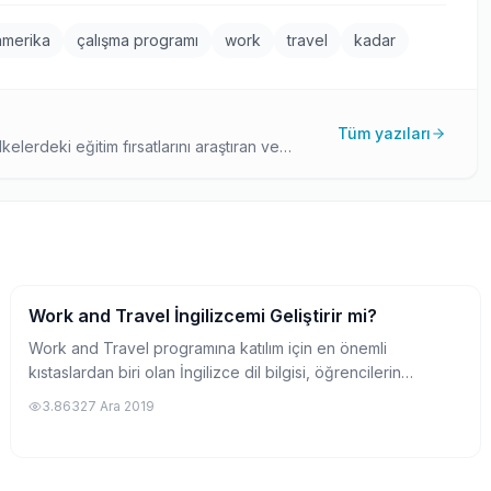
amerika
çalışma programı
work
travel
kadar
Tüm yazıları
kelerdeki eğitim fırsatlarını araştıran ve
ici yaklaşımıyla, yurtdışı eğitim adaylarına
Work and Travel İngilizcemi Geliştirir mi?
Work and Travel Hakkında
Work and Travel programına katılım için en önemli
kıstaslardan biri olan İngilizce dil bilgisi, öğrencilerin
kafasında yer alan en büyük soru işaretlerinden biridir. Peki
3.863
27 Ara 2019
bu konuyla ilgili en çok mera...