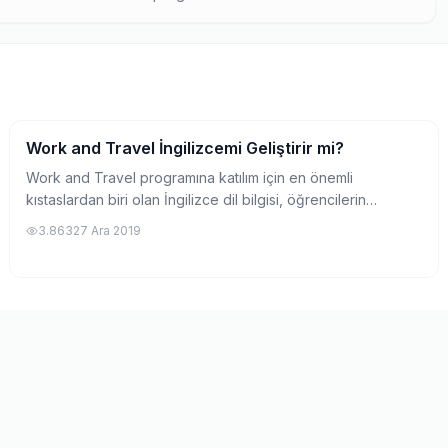
em de kişisel program tecrübesini birleştirerek,
Work and Travel İngilizcemi Geliştirir mi?
Work and Travel Hakkında
Work and Travel programına katılım için en önemli
kıstaslardan biri olan İngilizce dil bilgisi, öğrencilerin
kafasında yer alan en büyük soru işaretlerinden biridir. Peki
3.863
27 Ara 2019
bu konuyla ilgili en çok mera...