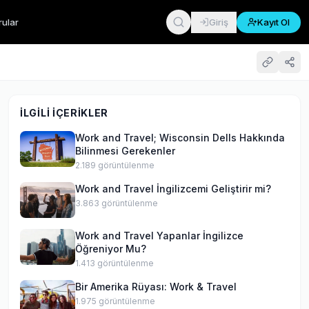
rular
Giriş
Kayıt Ol
İLGILI İÇERIKLER
Work and Travel; Wisconsin Dells Hakkında
Bilinmesi Gerekenler
2.189
görüntülenme
Work and Travel İngilizcemi Geliştirir mi?
3.863
görüntülenme
Work and Travel Yapanlar İngilizce
Öğreniyor Mu?
1.413
görüntülenme
Bir Amerika Rüyası: Work & Travel
1.975
görüntülenme