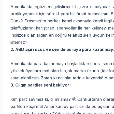
Amerika'da İngilizceni geliştirmek hiç zor olmayacak. A
pratik yapmak için sürekli yeni bir fırsat bulacaksın.
Çünkü Erasmus'ta herkes kendi aksanıyla kendi İngilizce
telaffuzlarını karıştıran İspanyollar ile her kelimeyi me
İngilizce olanlardan en doğru telaffuzu/en uygun kel
istemez?
2. ABD aşırı ucuz ve sen de buraya para kazanmay
Amerika'da para kazanmaya başladıktan sonra sana da
yüksek fiyatlara mal olan birçok marka ürünü (telefon,
satın alabilirsin. Zaten kendi alın terinle kazandığın p
3. Çılgın partiler seni bekliyor!
Kim parti sevmez ki, di mi ama? 🤪 Cankurtaran olara
partileri kaçırma! Amerikan ev partileri de bu açıdan 
gitmek için kalkarken "Yeter ulan! Bir daha partiye gi