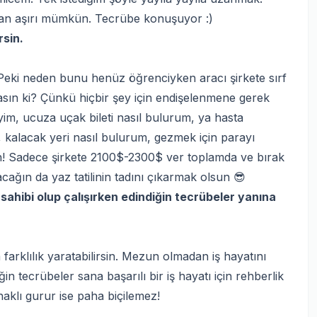
an aşırı mümkün. Tecrübe konuşuyor :)
rsin.
. Peki neden bunu henüz öğrenciyken aracı şirkete sırf
sın ki? Çünkü hiçbir şey için endişelenmene gerek
liyim, ucuza uçak bileti nasıl bulurum, ya hasta
, kalacak yeri nasıl bulurum, gezmek için parayı
yh! Sadece şirkete 2100$-2300$ ver toplamda ve bırak
ağın da yaz tatilinin tadını çıkarmak olsun 😎
 sahibi olup çalışırken edindiğin tecrübeler yanına
farklılık yaratabilirsin. Mezun olmadan iş hayatını
 tecrübeler sana başarılı bir iş hayatı için rehberlik
aklı gurur ise paha biçilemez!