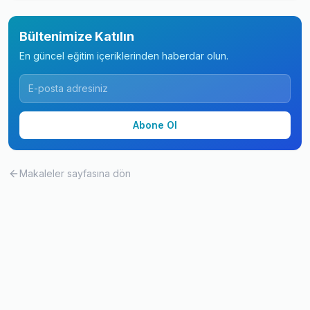
Bültenimize Katılın
En güncel eğitim içeriklerinden haberdar olun.
Abone Ol
Makaleler
sayfasına dön