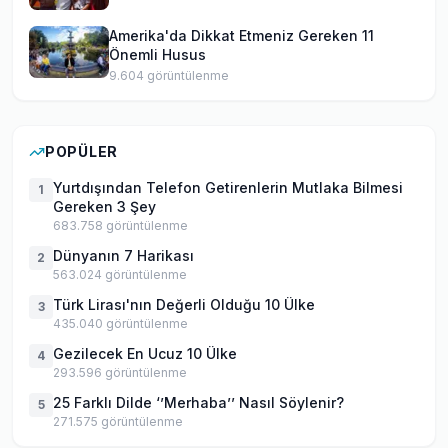
Amerika'da Dikkat Etmeniz Gereken 11
Önemli Husus
9.604
görüntülenme
POPÜLER
Yurtdışından Telefon Getirenlerin Mutlaka Bilmesi
1
Gereken 3 Şey
683.758
görüntülenme
Dünyanın 7 Harikası
2
563.024
görüntülenme
Türk Lirası'nın Değerli Olduğu 10 Ülke
3
435.040
görüntülenme
Gezilecek En Ucuz 10 Ülke
4
293.596
görüntülenme
25 Farklı Dilde ‘’Merhaba’’ Nasıl Söylenir?
5
271.575
görüntülenme