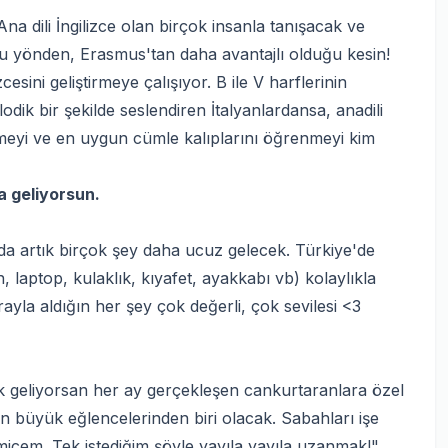
na dili İngilizce olan birçok insanla tanışacak ve
 Bu yönden, Erasmus'tan daha avantajlı olduğu kesin!
sini geliştirmeye çalışıyor. B ile V harflerinin
lodik bir şekilde seslendiren İtalyanlardansa, anadili
imeyi ve en uygun cümle kalıplarını öğrenmeyi kim
a geliyorsun.
 artık birçok şey daha ucuz gelecek. Türkiye'de
 laptop, kulaklık, kıyafet, ayakkabı vb) kolaylıkla
arayla aldığın her şey çok değerli, çok sevilesi <3
k geliyorsan her ay gerçekleşen cankurtaranlara özel
en büyük eğlencelerinden biri olacak. Sabahları işe
tmicem. Tek istediğim şöyle yayıla yayıla uzanmak!"