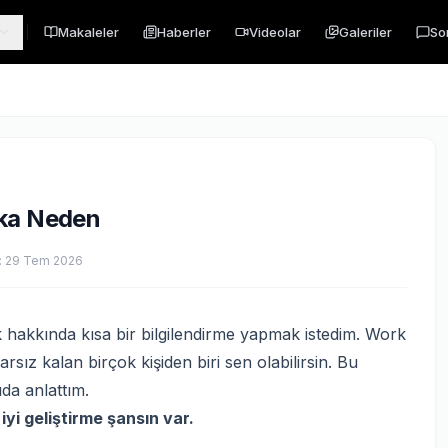
Makaleler
Haberler
Videolar
Galeriler
So
ika Neden
:
29 Tem 2026
kkında kısa bir bilgilendirme yapmak istedim. Work
sız kalan birçok kişiden biri sen olabilirsin. Bu
da anlattım.
a iyi geliştirme şansın var.