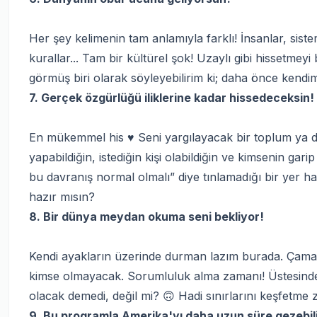
Her şey kelimenin tam anlamıyla farklı! İnsanlar, siste
kurallar... Tam bir kültürel şok! Uzaylı gibi hissetme
görmüş biri olarak söyleyebilirim ki; daha önce kendi
7. Gerçek özgürlüğü iliklerine kadar hissedeceksin!
En mükemmel his ♥️ Seni yargılayacak bir toplum ya da ai
yapabildiğin, istediğin kişi olabildiğin ve kimsenin gar
bu davranış normal olmalı” diye tınlamadığı bir yer 
hazır mısın?
8. Bir dünya meydan okuma seni bekliyor!
Kendi ayakların üzerinde durman lazım burada. Çamaşı
kimse olmayacak. Sorumluluk alma zamanı! Üstesinde
olacak demedi, değil mi? 🙃 Hadi sınırlarını keşfetme 
9. Bu programla Amerika'yı daha uzun süre gezebili