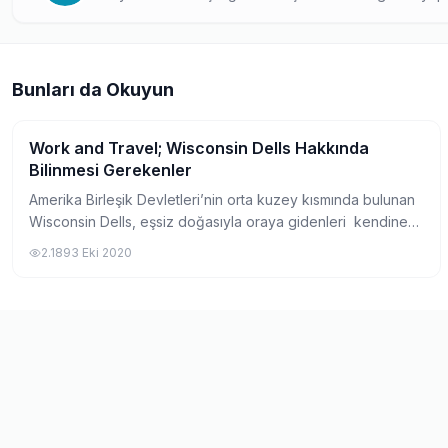
katılmış bir profesyonel. Hem danışmanlık deneyimini h
öğrencilere kapsamlı rehberlik sağlıyor.
Bunları da Okuyun
Work and Travel; Wisconsin Dells Hakkında
Work and Travel Hakkında
Bilinmesi Gerekenler
Amerika Birleşik Devletleri’nin orta kuzey kısmında bulunan
Wisconsin Dells, eşsiz doğasıyla oraya gidenleri kendine
hayran bırakır. Peynir ve tereyağının üretiminde oldukça
2.189
3 Eki 2020
başarılı bir eyalet olan...