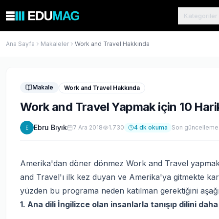
Kategoriler
Ana Sayfa
Makaleler
Work and Travel Hakkında
Makale
Work and Travel Hakkında
Work and Travel Yapmak için 10 Har
Ebru Bıyık
7 Ara 2018
1.730
4
dk okuma
Son güncelleme
E
Amerika'dan döner dönmez Work and Travel yapmak ha
and Travel'ı ilk kez duyan ve Amerika'ya gitmekte karar
yüzden bu programa neden katılman gerektiğini aşağı
1. Ana dili İngilizce olan insanlarla tanışıp dilini dah