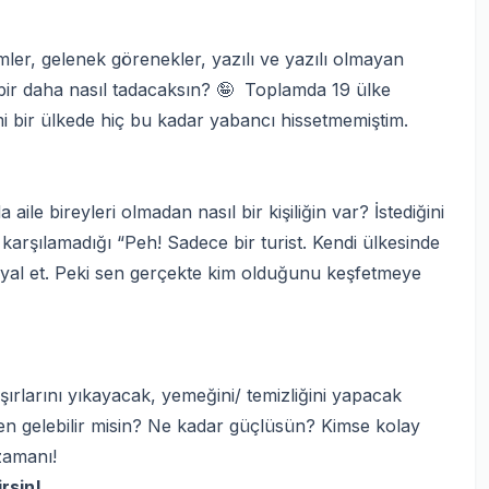
mler, gelenek görenekler, yazılı ve yazılı olmayan
yi bir daha nasıl tadacaksın? 🤪 Toplamda 19 ülke
mi bir ülkede hiç bu kadar yabancı hissetmemiştim.
le bireyleri olmadan nasıl bir kişiliğin var? İstediğini
ip karşılamadığı “Peh! Sadece bir turist. Kendi ülkesinde
hayal et. Peki sen gerçekte kim olduğunu keşfetmeye
rlarını yıkayacak, yemeğini/ temizliğini yapacak
n gelebilir misin? Ne kadar güçlüsün? Kimse kolay
zamanı!
rsin!