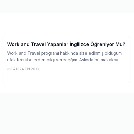
Work and Travel Yapanlar İngilizce Öğreniyor Mu?
Work and Travel Hakkında
Work and Travel programı hakkında size edinmiş olduğum
ufak tecrübelerden bilgi vereceğim. Aslında bu makaleyi
yazma amacımın temel nedeni Amerika rüyasının sizin için
1.413
24 Eki 2019
bir kabusa dönüşmemesini istediğ...