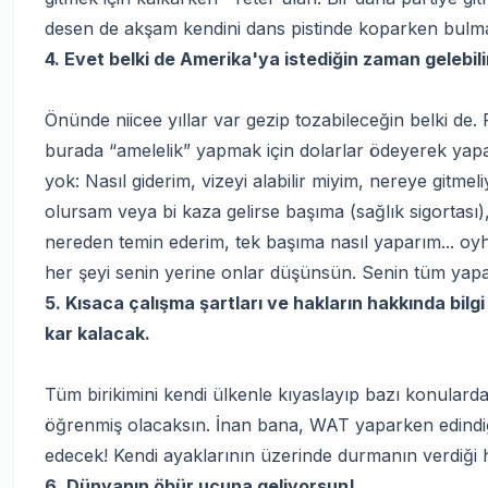
desen de akşam kendini dans pistinde koparken bulm
4. Evet belki de Amerika'ya istediğin zaman gelebili
Önünde niicee yıllar var gezip tozabileceğin belki de
burada “amelelik” yapmak için dolarlar ödeyerek yapa
yok: Nasıl giderim, vizeyi alabilir miyim, nereye gitme
olursam veya bi kaza gelirse başıma (sağlık sigortası)
nereden temin ederim, tek başıma nasıl yaparım... o
her şeyi senin yerine onlar düşünsün. Senin tüm yapac
5. Kısaca çalışma şartları ve hakların hakkında bilgi
kar kalacak.
Tüm birikimini kendi ülkenle kıyaslayıp bazı konularda 
öğrenmiş olacaksın. İnan bana, WAT yaparken edindiğin
edecek! Kendi ayaklarının üzerinde durmanın verdiği h
6. Dünyanın öbür ucuna geliyorsun!