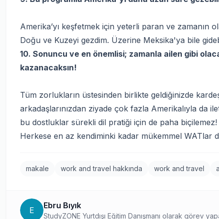
Amerika’yı keşfetmek için yeterli paran ve zamanın ol
Doğu ve Kuzeyi gezdim. Üzerine Meksika'ya bile gide
10. Sonuncu ve en önemlisi; zamanla ailen gibi ol
kazanacaksın!
Tüm zorlukların üstesinden birlikte geldiğinizde karde
arkadaşlarınızdan ziyade çok fazla Amerikalıyla da ile
bu dostluklar sürekli dil pratiği için de paha biçilemez!
Herkese en az kendiminki kadar mükemmel WATlar di
makale
work and travel hakkında
work and travel
Ebru Bıyık
E
StudyZONE Yurtdışı Eğitim Danışmanı olarak görev ya