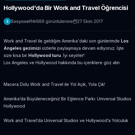
Hollywood'da Bir Work and Travel Öğrencisi
Londra Erasmus Stajı Hikayem ve Tavsiyelerim
11.304
gör.
9 yıldan fazla önce
Sosyoself
689
görüntülenme
27 Ekim 2017
S
Yabancı Dil Öğrenmek için En İyi 5 Uygulama |
Evde Dil Öğren
Work and Travel ile geldiğim Amerika'daki son günlerimde
Los
11.086
gör.
8 yıldan fazla önce
Angeles gezimizi
sizlerle paylaşmaya devam ediyoruz. İşte
size kısa bir
Hollywood turu
. İyi seyirler!
İngilizce Öğrenmek için 30 Youtube Kanalı
Los Angeles ve Hollywood hakkında bu içeriklere göz atın
6.434
gör.
7 yıldan fazla önce
Macera Dolu Work and Travel ile Yol Açık, Yola Çık!
Avustralya’da Çekilmiş 7 Efsane Film
6.403
gör.
neredeyse 11 yıl önce
Amerika’da Büyüleneceğiniz Bir Eğlence Parkı: Universal Studios
Hollywood
Film ve Dizi İzleyerek İngilizce Öğrenmek
İsteyenlere Tavsiyeler
Work and Travel’da Universal Studios ve Hollywood’a Yolculuk
5.815
gör.
7 yıldan fazla önce