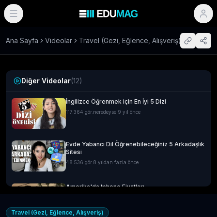
Ana Sayfa
Videolar
Travel (Gezi, Eğlence, Alışveriş)
Diğer Videolar
(
12
)
İngilizce Öğrenmek için En İyi 5 Dizi
117.364
gör.
neredeyse 9 yıl önce
Evde Yabancı Dil Öğrenebileceğiniz 5 Arkadaşlık
Sitesi
48.536
gör.
8 yıldan fazla önce
Amerika'da Iphone Fiyatları
14.592
gör.
neredeyse 9 yıl önce
Travel (Gezi, Eğlence, Alışveriş)