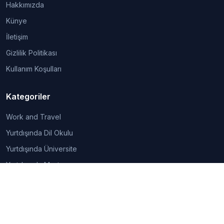
Hakkımızda
Künye
İletişim
Gizlilik Politikası
Kullanım Koşulları
Kategoriler
Work and Travel
Yurtdışında Dil Okulu
Yurtdışında Üniversite
Yurtdışında Master
Yurtdışında Yaz Okulu
Yurtdışında Yaşam