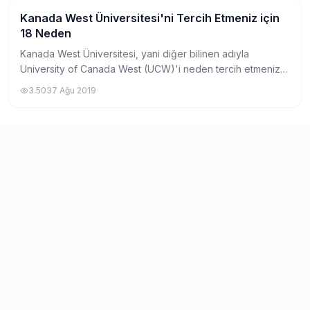
Kanada West Üniversitesi'ni Tercih Etmeniz için
Yurtdışında Üniversite
18 Neden
Kanada West Üniversitesi, yani diğer bilinen adıyla
University of Canada West (UCW)'i neden tercih etmeniz
gerektiğini aşağıdaki bazı maddelerle açıkladık. Neden
3.503
7 Ağu 2019
Kanada West Üniversitesi? 1. Kanada...