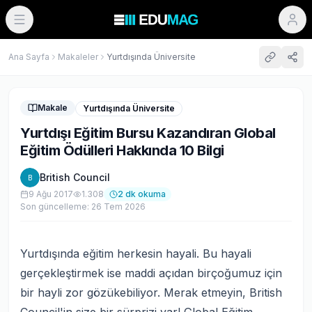
Ana Sayfa
Makaleler
Yurtdışında Üniversite
Makale
Yurtdışında Üniversite
Yurtdışı Eğitim Bursu Kazandıran Global
Eğitim Ödülleri Hakkında 10 Bilgi
British Council
B
9 Ağu 2017
1.308
2
dk okuma
Son güncelleme:
26 Tem 2026
Yurtdışında eğitim herkesin hayali. Bu hayali
gerçekleştirmek ise maddi açıdan birçoğumuz için
bir hayli zor gözükebiliyor. Merak etmeyin, British