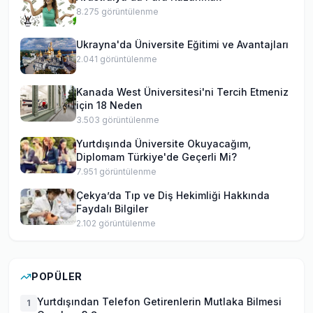
8.275
görüntülenme
Ukrayna'da Üniversite Eğitimi ve Avantajları
2.041
görüntülenme
Kanada West Üniversitesi'ni Tercih Etmeniz
için 18 Neden
3.503
görüntülenme
Yurtdışında Üniversite Okuyacağım,
Diplomam Türkiye'de Geçerli Mi?
7.951
görüntülenme
Çekya’da Tıp ve Diş Hekimliği Hakkında
Faydalı Bilgiler
2.102
görüntülenme
POPÜLER
Yurtdışından Telefon Getirenlerin Mutlaka Bilmesi
1