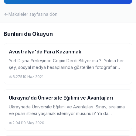
Makaleler
sayfasına dön
Bunları da Okuyun
Avustralya'da Para Kazanmak
Yurtdışında Üniversite
Yurt Dışına Yerleşince Geçim Derdi Bitiyor mu ? Yoksa her
şey, sosyal medya hesaplarında gösterilen fotoğraflar
kadar mı ? Bir çok kişinin yurt dışına yerleşme isteğinin
8.275
10 Haz 2021
altında, hiç kuşkusuz,...
Ukrayna'da Üniversite Eğitimi ve Avantajları
Yurtdışında Üniversite
Ukraynada Üniversite Eğitimi ve Avantajları Sınav, sıralama
ve puan stresi yaşamak istemiyor musunuz? Ya da
istediğiniz bölüm için yeterli puanı alamadınız mı?
2.041
10 May 2020
Kariyerinizde farklılık mı yaratmak...