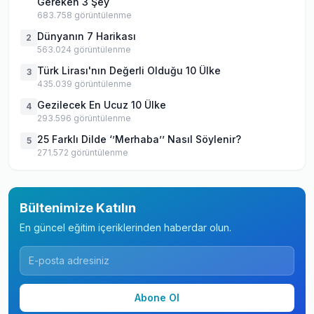
Gereken 3 Şey
683.758
görüntülenme
Dünyanın 7 Harikası
2
563.024
görüntülenme
Türk Lirası'nın Değerli Olduğu 10 Ülke
3
435.039
görüntülenme
Gezilecek En Ucuz 10 Ülke
4
293.596
görüntülenme
25 Farklı Dilde ‘’Merhaba’’ Nasıl Söylenir?
5
271.572
görüntülenme
Bültenimize Katılın
En güncel eğitim içeriklerinden haberdar olun.
Abone Ol