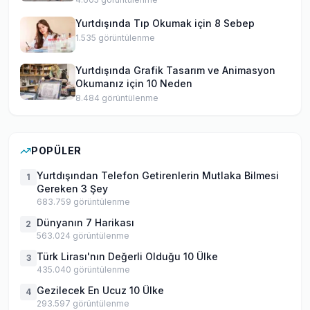
Yurtdışında Tıp Okumak için 8 Sebep
1.535
görüntülenme
Yurtdışında Grafik Tasarım ve Animasyon
Okumanız için 10 Neden
8.484
görüntülenme
POPÜLER
Yurtdışından Telefon Getirenlerin Mutlaka Bilmesi
1
Gereken 3 Şey
683.759
görüntülenme
Dünyanın 7 Harikası
2
563.024
görüntülenme
Türk Lirası'nın Değerli Olduğu 10 Ülke
3
435.040
görüntülenme
Gezilecek En Ucuz 10 Ülke
4
293.597
görüntülenme