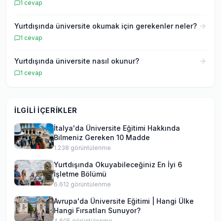
1
cevap
Yurtdışında üniversite okumak için gerekenler neler?
1
cevap
Yurtdışında üniversite nasıl okunur?
1
cevap
İLGILI İÇERIKLER
İtalya'da Üniversite Eğitimi Hakkında
Bilmeniz Gereken 10 Madde
1.238
görüntülenme
Yurtdışında Okuyabileceğiniz En İyi 6
İşletme Bölümü
6.612
görüntülenme
Avrupa'da Üniversite Eğitimi | Hangi Ülke
Hangi Fırsatları Sunuyor?
4.605
görüntülenme