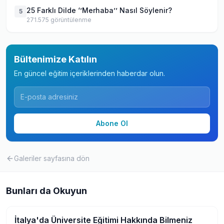
25 Farklı Dilde ‘’Merhaba’’ Nasıl Söylenir?
5
271.575
görüntülenme
Bültenimize Katılın
En güncel eğitim içeriklerinden haberdar olun.
Abone Ol
Galeriler
sayfasına dön
Bunları da Okuyun
İtalya'da Üniversite Eğitimi Hakkında Bilmeniz
Yurtdışında Üniversite