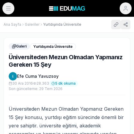
Ana Sayfa
Galeriler
Yurtdışında Üniversite
Galeri
Yurtdışında Üniversite
Üniversiteden Mezun Olmadan Yapmanız
Gereken 15 Şey
Efe Cuma Yavuzsoy
E
30 Ara 2016
28.363
5
dk okuma
Son güncelleme:
29 Tem 2026
Üniversiteden Mezun Olmadan Yapmanız Gereken
15 Şey konusu, yurtdışı eğitim sürecinde önemli bir
yere sahiptir. üniversite eğitimi, akademik