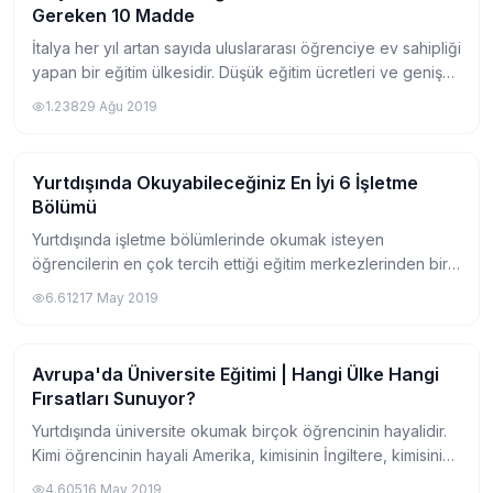
Gereken 10 Madde
İtalya her yıl artan sayıda uluslararası öğrenciye ev sahipliği
yapan bir eğitim ülkesidir. Düşük eğitim ücretleri ve geniş
program seçenekleriyle İtalya Avrupa’da kaliteli bir eğitim
1.238
29 Ağu 2019
alabileceğiniz e...
Yurtdışında Okuyabileceğiniz En İyi 6 İşletme
Yurtdışında Üniversite
Bölümü
Yurtdışında işletme bölümlerinde okumak isteyen
öğrencilerin en çok tercih ettiği eğitim merkezlerinden biri
olan IBS'ten yola çıkarak, sizlere okuyabileceğiniz en iyi 6
6.612
17 May 2019
bölümden bahsedeceğiz. IBS (In...
Avrupa'da Üniversite Eğitimi | Hangi Ülke Hangi
Yurtdışında Üniversite
Fırsatları Sunuyor?
Yurtdışında üniversite okumak birçok öğrencinin hayalidir.
Kimi öğrencinin hayali Amerika, kimisinin İngiltere, kimisinin
Avrupa veya Kanada. Ancak öğrencileri bazı ülkelerde
4.605
16 May 2019