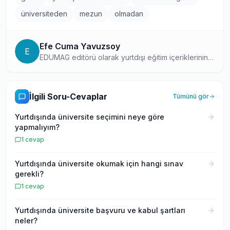
üniversiteden
mezun
olmadan
Efe Cuma Yavuzsoy
E
EDUMAG editörü olarak yurtdışı eğitim içeriklerinin
hazırlanmasında aktif rol üstlenen, yurt dışı
deneyimleri konusunda tutkulu bir içerik
profesyoneli. Editöryel kalite standartlarını
İlgili Soru-Cevaplar
Tümünü gör
koruyarak, okuyuculara güncel ve doğru bilgiler
sunuyor.
Yurtdışında üniversite seçimini neye göre
yapmalıyım?
1
cevap
Yurtdışında üniversite okumak için hangi sınav
gerekli?
1
cevap
Yurtdışında üniversite başvuru ve kabul şartları
neler?