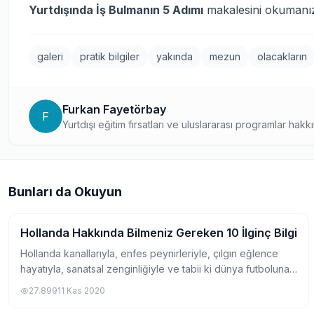
Yurtdışında İş Bulmanın 5 Adımı
makalesini okumanızı
galeri
pratik bilgiler
yakında
mezun
olacakların
Furkan Fayetörbay
F
Yurtdışı eğitim fırsatları ve uluslararası programlar hakk
Araştırmacı yaklaşımıyla hazırladığı rehber niteliğindeki
öğrencilere pratik bilgiler sunuyor.
Bunları da Okuyun
Hollanda Hakkında Bilmeniz Gereken 10 İlginç Bilgi
Pratik Bilgiler
Hollanda kanallarıyla, enfes peynirleriyle, çılgın eğlence
hayatıyla, sanatsal zenginliğiyle ve tabii ki dünya futboluna
damga vurmuş ekolüyle Avrupa’nın en renkli ülkelerinden
27.899
11 Kas 2020
biri. Çalışmaya giden i...