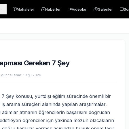
Makaleler
Haberler
Videolar
Galeriler
So
apması Gereken 7 Şey
 güncelleme:
1 Ağu 2026
Şey konusu, yurtdışı eğitim sürecinde önemli bir
 iş arama süreçleri alanında yapılan araştırmalar,
 adımlar atmanın öğrencilerin başarısını doğrudan
 hedefleyen öğrenciler için yakında mezun olacakların
 doğru kararlar vermek açısından büyük önem taşır.