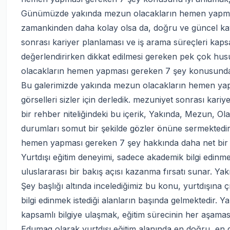
Günümüzde yakında mezun olacakların hemen yapması ge
zamankinden daha kolay olsa da, doğru ve güncel kayn
sonrası kariyer planlaması ve iş arama süreçleri ka
değerlendirirken dikkat edilmesi gereken pek çok hu
olacakların hemen yapması gereken 7 şey konusundaki 
Bu galerimizde yakında mezun olacakların hemen yap
görselleri sizler için derledik. mezuniyet sonrası kari
bir rehber niteliğindeki bu içerik, Yakında, Mezun, O
durumları somut bir şekilde gözler önüne sermektedir
hemen yapması gereken 7 şey hakkında daha net bir fik
Yurtdışı eğitim deneyimi, sadece akademik bilgi edinmeni
uluslararası bir bakış açısı kazanma fırsatı sunar.
Şey başlığı altında incelediğimiz bu konu, yurtdışına ç
bilgi edinmek istediği alanların başında gelmektedir. Y
kapsamlı bilgiye ulaşmak, eğitim sürecinin her aşamasın
Edumag olarak yurtdışı eğitim alanında en doğru, en g