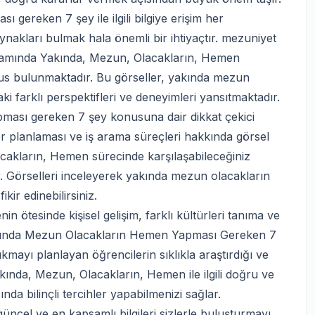
reken 7 şey ile ilgili bilgiye erişim her
akları bulmak hala önemli bir ihtiyaçtır. mezuniyet
psamında Yakında, Mezun, Olacakların, Hemen
sus bulunmaktadır. Bu görseller, yakında mezun
farklı perspektifleri ve deneyimleri yansıtmaktadır.
ması gereken 7 şey konusuna dair dikkat çekici
yer planlaması ve iş arama süreçleri hakkında görsel
lacakların, Hemen sürecinde karşılaşabileceğiniz
. Görselleri inceleyerek yakında mezun olacakların
ir edinebilirsiniz.
n ötesinde kişisel gelişim, farklı kültürleri tanıma ve
 Yakında Mezun Olacakların Hemen Yapması Gereken 7
ıkmayı planlayan öğrencilerin sıklıkla araştırdığı ve
akında, Mezun, Olacakların, Hemen ile ilgili doğru ve
da bilinçli tercihler yapabilmenizi sağlar.
üncel ve en kapsamlı bilgileri sizlerle buluşturmayı