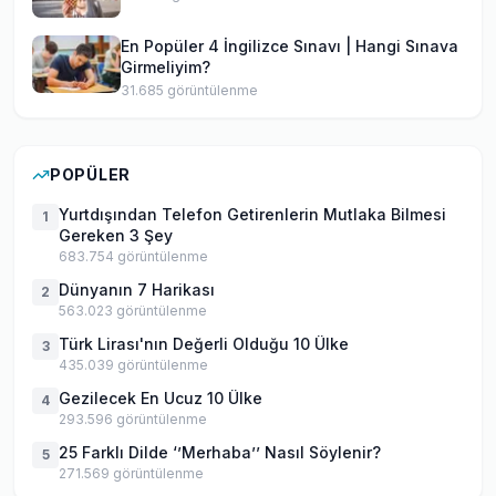
En Popüler 4 İngilizce Sınavı | Hangi Sınava
Girmeliyim?
31.685
görüntülenme
POPÜLER
Yurtdışından Telefon Getirenlerin Mutlaka Bilmesi
1
Gereken 3 Şey
683.754
görüntülenme
Dünyanın 7 Harikası
2
563.023
görüntülenme
Türk Lirası'nın Değerli Olduğu 10 Ülke
3
435.039
görüntülenme
Gezilecek En Ucuz 10 Ülke
4
293.596
görüntülenme
25 Farklı Dilde ‘’Merhaba’’ Nasıl Söylenir?
5
271.569
görüntülenme