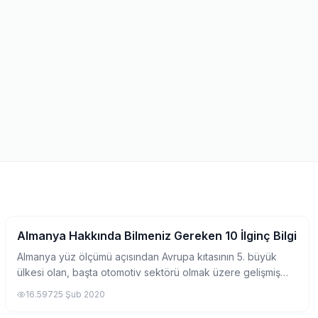
Almanya Hakkında Bilmeniz Gereken 10 İlginç Bilgi
Pratik Bilgiler
Almanya yüz ölçümü açısından Avrupa kıtasının 5. büyük
ülkesi olan, başta otomotiv sektörü olmak üzere gelişmiş
endüstrisi ile tanınan, yıllar boyunca gerek göçler, gerek
16.597
25 Şub 2020
siyasi ilişkiler, gerekse eği...