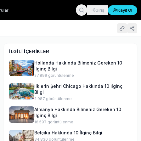
rular
Giriş
Kayıt Ol
İLGILI İÇERIKLER
Hollanda Hakkında Bilmeniz Gereken 10
İlginç Bilgi
27.899
görüntülenme
İlklerin Şehri Chicago Hakkında 10 İlginç
Bilgi
2.987
görüntülenme
Almanya Hakkında Bilmeniz Gereken 10
İlginç Bilgi
16.597
görüntülenme
Belçika Hakkında 10 İlginç Bilgi
34.830
görüntülenme