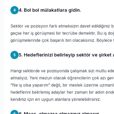
4. Bol bol mülakatlara gidin.
4
Sektör ve pozisyon fark etmeksizin davet edildiğiniz b
geçse her iş görüşmesi bir tecrübe demektir. Bu iş do
görüşmelerinde çok başarılı biri olacaksınız. Böylece t
5. Hedeflerinizi belirleyip sektör ve şirket
5
Hangi sektörde ve pozisyonda çalışmak sizi mutlu eder?
almalıyız. Yeni mezun olacak öğrencilerin çok azı ger
“Ne iş olsa yaparım” değil, bir meslek üzerine uzmanl
hedeflerini belirlemiş adaylar her zaman bir adım önde
kendiniz için en uygun alanlara yönelebilirsiniz.
6. Maaş, olmazsa olmazınız olmasın.
6