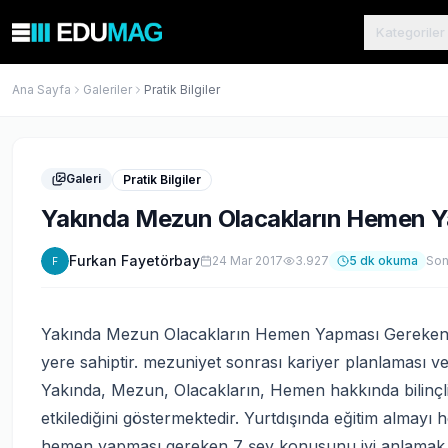
Kategoriler
Ana Sayfa
Galeriler
Pratik Bilgiler
Galeri
Pratik Bilgiler
Yakında Mezun Olacakların Hemen Y
Furkan Fayetörbay
24 Mar 2017
3.927
5
dk okuma
Son
F
Yakında Mezun Olacakların Hemen Yapması Gereken 7 
yere sahiptir. mezuniyet sonrası kariyer planlaması ve
Yakında, Mezun, Olacakların, Hemen hakkında bilinçli
etkilediğini göstermektedir. Yurtdışında eğitim almayı
hemen yapması gereken 7 şey konusunu iyi anlamak,