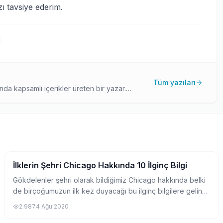
 tavsiye ederim.
Tüm yazıları
ında kapsamlı içerikler üreten bir yazar.
 yazılarla, yurtdışına çıkmak isteyen
İlklerin Şehri Chicago Hakkında 10 İlginç Bilgi
Pratik Bilgiler
Gökdelenler şehri olarak bildiğimiz Chicago hakkında belki
de birçoğumuzun ilk kez duyacağı bu ilginç bilgilere gelin
birlikte göz atalım.
2.987
4 Ağu 2020