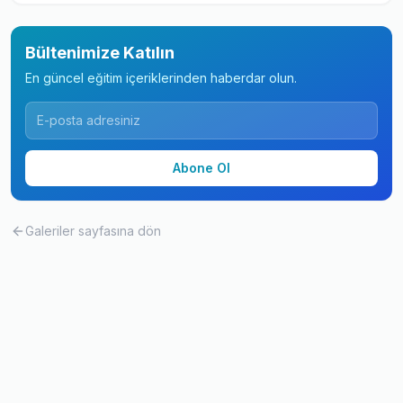
Bültenimize Katılın
En güncel eğitim içeriklerinden haberdar olun.
Abone Ol
Galeriler
sayfasına dön