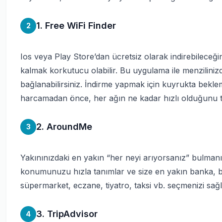
1. Free WiFi Finder
2
Ios veya Play Store’dan ücretsiz olarak indirebileceğin
kalmak korkutucu olabilir. Bu uygulama ile menziliniz
bağlanabilirsiniz. İndirme yapmak için kuyrukta bek
harcamadan önce, her ağın ne kadar hızlı olduğunu ta
2. AroundMe
3
Yakınınızdaki en yakın “her neyi arıyorsanız” bulma
konumunuzu hızla tanımlar ve size en yakın banka, be
süpermarket, eczane, tiyatro, taksi vb. seçmenizi sağl
3. TripAdvisor
4