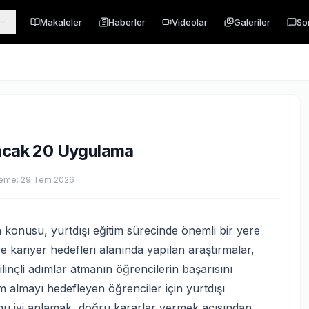
Makaleler
Haberler
Videolar
Galeriler
So
yacak 20 Uygulama
leme:
29 Tem 2026
 konusu, yurtdışı eğitim sürecinde önemli bir yere
ve kariyer hedefleri alanında yapılan araştırmalar,
linçli adımlar atmanın öğrencilerin başarısını
im almayı hedefleyen öğrenciler için yurtdışı
nu iyi anlamak, doğru kararlar vermek açısından