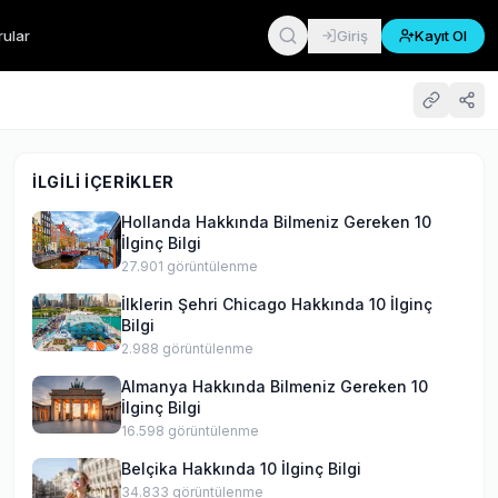
rular
Giriş
Kayıt Ol
İLGILI İÇERIKLER
Hollanda Hakkında Bilmeniz Gereken 10
İlginç Bilgi
27.901
görüntülenme
İlklerin Şehri Chicago Hakkında 10 İlginç
Bilgi
2.988
görüntülenme
Almanya Hakkında Bilmeniz Gereken 10
İlginç Bilgi
16.598
görüntülenme
Belçika Hakkında 10 İlginç Bilgi
34.833
görüntülenme