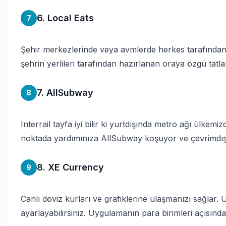
6. Local Eats
7
Şehir merkezlerinde veya avmlerde herkes tarafından
şehrin yerlileri tarafından hazırlanan oraya özgü tatla
7. AllSubway
8
Interrail tayfa iyi bilir ki yurtdışında metro ağı ülkemi
noktada yardımınıza AllSubway koşuyor ve çevrimdışı 
8. XE Currency
9
Canlı döviz kurları ve grafiklerine ulaşmanızı sağlar.
ayarlayabilirsiniz. Uygulamanın para birimleri açısınd