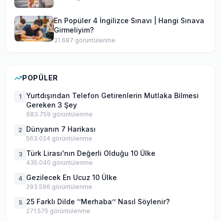
En Popüler 4 İngilizce Sınavı | Hangi Sınava
Girmeliyim?
31.687
görüntülenme
POPÜLER
Yurtdışından Telefon Getirenlerin Mutlaka Bilmesi
1
Gereken 3 Şey
683.759
görüntülenme
Dünyanın 7 Harikası
2
563.024
görüntülenme
Türk Lirası'nın Değerli Olduğu 10 Ülke
3
435.040
görüntülenme
Gezilecek En Ucuz 10 Ülke
4
293.596
görüntülenme
25 Farklı Dilde ‘’Merhaba’’ Nasıl Söylenir?
5
271.575
görüntülenme