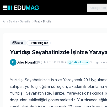
Kategoriler
Ana Sayfa
Galeriler
Pratik Bilgiler
Galeri
Pratik Bilgiler
Yurtdışı Seyahatinizde İşinize Yara
Diler Nogal
9 Şub 2018
33.849
6
dk okuma
Son güncel
D
Yurtdışı Seyahatinizde İşinize Yarayacak 20 Uygulama
sahiptir. yurtdışı eğitim süreçleri, akademik planlama 
Yurtdışı, Seyahatinizde, İşinize, Yarayacak hakkında bi
doğrudan etkilediğini göstermektedir. Yurtdışında eğit
seyahatinizde i̇şinize yarayacak 20 uygulama konusu